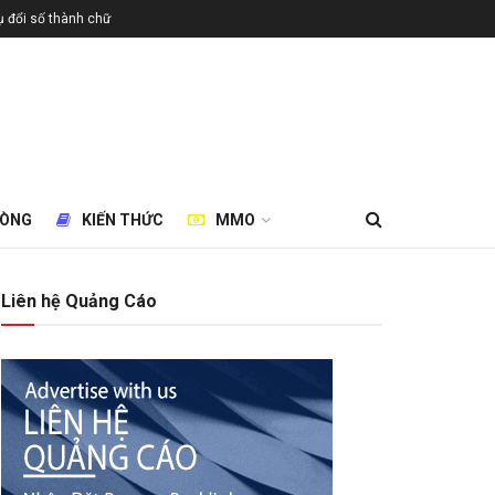
 đổi số thành chữ
HÒNG
KIẾN THỨC
MMO
Liên hệ Quảng Cáo