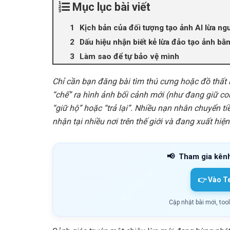
Mục lục bài viết
Kịch bản của đối tượng tạo ảnh AI lừa ng
Dấu hiệu nhận biết kẻ lừa đảo tạo ảnh bằn
Làm sao để tự bảo vệ mình
Chỉ cần bạn đăng bài tìm thú cưng hoặc đồ thất l
“chế” ra hình ảnh bối cảnh mới (như đang giữ con
“giữ hộ” hoặc “trả lại”. Nhiều nạn nhân chuyển ti
nhận tại nhiều nơi trên thế giới và đang xuất hiện
📢
Tham gia kên
👉 Vào T
Cập nhật bài mới, too