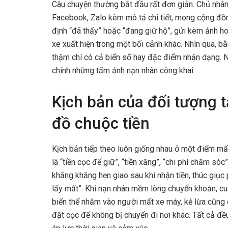
Câu chuyện thường bắt đầu rất đơn giản. Chủ nhân 
Facebook, Zalo kèm mô tả chi tiết, mong cộng đồng 
định “đã thấy” hoặc “đang giữ hộ”, gửi kèm ảnh h
xe xuất hiện trong một bối cảnh khác. Nhìn qua, b
thậm chí có cả biển số hay đặc điểm nhận dạng. N
chính những tấm ảnh nạn nhân công khai.
Kịch bản của đối tượng t
đồ chuộc tiền
Kịch bản tiếp theo luôn giống nhau ở một điểm mấ
là “tiền cọc để giữ”, “tiền xăng”, “chi phí chăm só
khăng khăng hẹn giao sau khi nhận tiền, thúc giục
lấy mất”. Khi nạn nhân mềm lòng chuyển khoản, cuộ
biến thể nhắm vào người mất xe máy, kẻ lừa cũng 
đặt cọc để không bị chuyển đi nơi khác. Tất cả đề