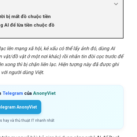
ười bị mất đồ chuộc tiền
g AI để lừa tiền chuộc đồ
ạc lên mạng xã hội, kẻ xấu có thể lấy ảnh đó, dùng AI
 vật/đồ vật ở một nơi khác) rồi nhắn tin đòi cọc trước để
ền xong thì bị chặn liên lạc. Hiện tượng này đã được ghi
 với người dùng Việt.
h
Telegram
của
AnonyViet
elegram AnonyViet
ls hay và thủ thuật IT nhanh nhất