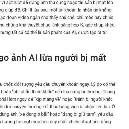
vì sốt ruột đã đăng ảnh thú cưng hoặc tài sản bị mất lên
giúp đỡ. Chỉ ít lâu sau, một tài khoản lạ nhắn tin khẳng
oặc đoạn video ngắn cho thấy chú chó, chú mèo hay chiếc
ằng chứng khá thuyết phục: ánh sáng hợp lý, góc chụp khéo,
hưng tất cả có thể là sản phẩm của AI, được tạo ra từ
ạo ảnh AI lừa người bị mất
u chốt: đối tượng yêu cầu chuyển khoản ngay. Lý do có thể
c” hoặc “phí phẫu thuật khẩn” nếu thú cưng bị thương. Chúng
 phải làm ngay để “kịp mang về” hoặc “tránh bị người khác
c trò chuyện thường kết thúc bằng việc bị chặn liên lạc. Ở
dùng ảnh “xe đang ở bãi” hoặc “đang bị giữ tạm”, yêu cầu
u hướng tới một mục tiêu duy nhất: chiếm đoạt tiền bằng