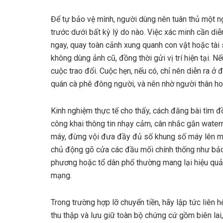
Để tự bảo vệ mình, người dùng nên tuân thủ một n
trước dưới bất kỳ lý do nào. Việc xác minh cần diễ
ngay, quay toàn cảnh xung quanh con vật hoặc tài
không dùng ảnh cũ, đồng thời gửi vị trí hiện tại. Nế
cuộc trao đổi. Cuộc hẹn, nếu có, chỉ nên diễn ra ở
quán cà phê đông người, và nên nhờ người thân ho
Kinh nghiệm thực tế cho thấy, cách đăng bài tìm đồ
công khai thông tin nhạy cảm, cân nhắc gắn waterm
máy, đừng vội đưa đầy đủ số khung số máy lên mạng
chủ động gõ cửa các đầu mối chính thống như bảo 
phương hoặc tổ dân phố thường mang lại hiệu quả t
mạng.
Trong trường hợp lỡ chuyển tiền, hãy lập tức liên h
thu thập và lưu giữ toàn bộ chứng cứ gồm biên lai, 