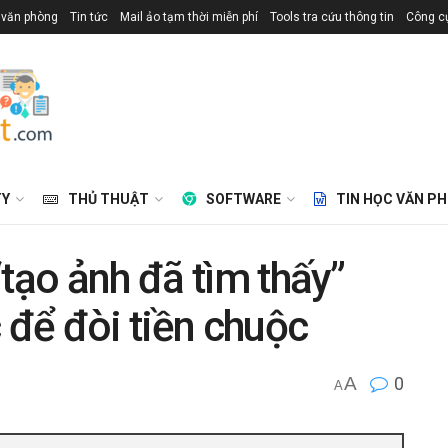
 văn phòng
Tin tức
Mail ảo tạm thời miễn phí
Tools tra cứu thông tin
Công cụ
TY
THỦ THUẬT
SOFTWARE
TIN HỌC VĂN P
tạo ảnh đã tìm thấy”
 để đòi tiền chuộc
A
0
A