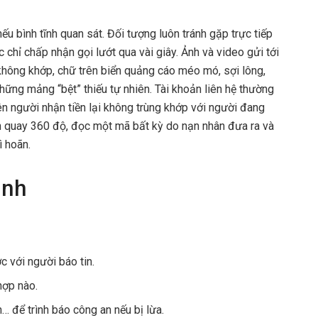
ếu bình tĩnh quan sát. Đối tượng luôn tránh gặp trực tiếp
oặc chỉ chấp nhận gọi lướt qua vài giây. Ảnh và video gửi tới
 không khớp, chữ trên biển quảng cáo méo mó, sợi lông,
ững mảng “bệt” thiếu tự nhiên. Tài khoản liên hệ thường
ên người nhận tiền lại không trùng khớp với người đang
h quay 360 độ, đọc một mã bất kỳ do nạn nhân đưa ra và
ì hoãn.
ình
c với người báo tin.
hợp nào.
h… để trình báo công an nếu bị lừa.