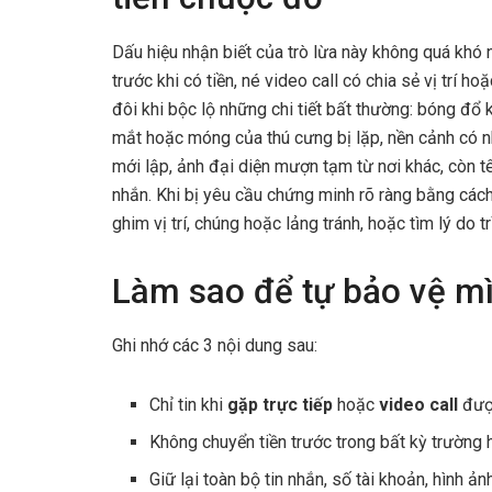
Dấu hiệu nhận biết của trò lừa này không quá khó n
trước khi có tiền, né video call có chia sẻ vị trí h
đôi khi bộc lộ những chi tiết bất thường: bóng đổ
mắt hoặc móng của thú cưng bị lặp, nền cảnh có nh
mới lập, ảnh đại diện mượn tạm từ nơi khác, còn t
nhắn. Khi bị yêu cầu chứng minh rõ ràng bằng các
ghim vị trí, chúng hoặc lảng tránh, hoặc tìm lý do tr
Làm sao để tự bảo vệ m
Ghi nhớ các 3 nội dung sau:
Chỉ tin khi
gặp trực tiếp
hoặc
video call
đượ
Không chuyển tiền trước trong bất kỳ trường 
Giữ lại toàn bộ tin nhắn, số tài khoản, hình ản