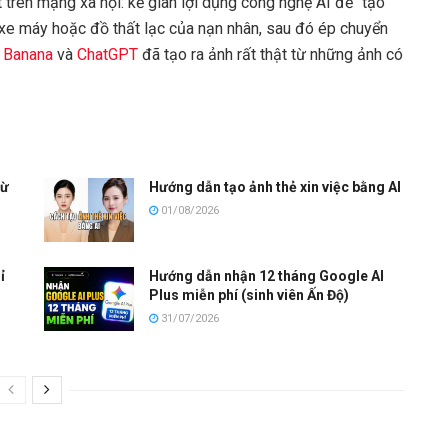
trên mạng xã hội: kẻ gian lợi dụng công nghệ AI để “tạo”
 xe máy hoặc đồ thất lạc của nạn nhân, sau đó ép chuyển
 Banana
và
ChatGPT
đã tạo ra ảnh rất thật từ những ảnh có
từ
Hướng dẫn tạo ảnh thẻ xin việc bằng AI
01/08/2026
ỉ
Hướng dẫn nhận 12 tháng Google AI
Plus miễn phí (sinh viên Ấn Độ)
31/07/2026