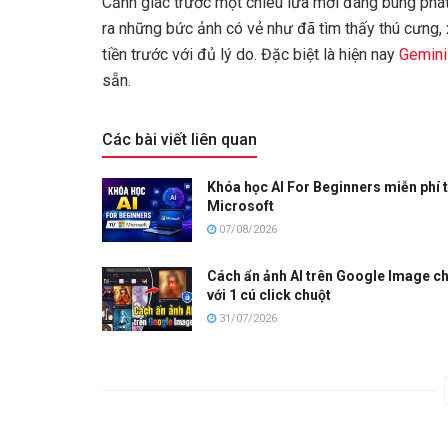
Cảnh giác trước một chiêu lừa mới đang bùng phát 
ra những bức ảnh có vẻ như đã tìm thấy thú cưng,
tiền trước với đủ lý do. Đặc biệt là hiện nay
Gemini
sẵn.
Các bài viết liên quan
Khóa học AI For Beginners miễn phí 
Microsoft
07/08/2026
Cách ẩn ảnh AI trên Google Image ch
với 1 cú click chuột
31/07/2026