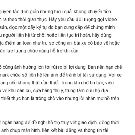
guyên tắc đơn giản nhưng hiệu quả: không chuyển tiền
n ra theo thời gian thực. Hãy yêu cầu đối tượng gọi video
 sản, đọc một dãy ký tự do bạn cung cấp để chứng minh
u người liên hệ từ chối hoặc liên tục trì hoãn, hãy dừng
 địa điểm an toàn như trụ sở công an, bãi xe có bảo vệ hoặc
ặc lực lượng chức năng hỗ trợ khi cần.
 cũng ảnh hưởng lớn tới rủi ro bị lợi dụng. Bạn nên hạn chế
ark chứa số liên hệ lên ảnh để tránh bị tái sử dụng. Với xe
 nếu không thật cần thiết. Trong khi chờ tin tức, việc
vệ khu dân cư, cửa hàng thú y, trung tâm cứu hộ địa
hiết thực hơn là trông chờ vào những lời nhắn mơ hồ trên
ệ ngân hàng để đề nghị hỗ trợ truy vết giao dịch, đồng thời
ảnh chụp màn hình, liên kết bài đăng và thông tin tài