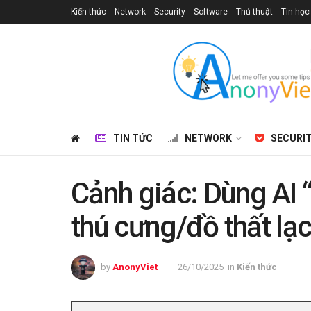
Kiến thức
Network
Security
Software
Thủ thuật
Tin học
TIN TỨC
NETWORK
SECURI
Cảnh giác: Dùng AI “
thú cưng/đồ thất lạc
by
AnonyViet
26/10/2025
in
Kiến thức