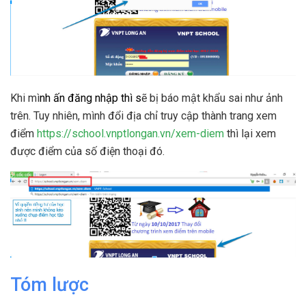
Khi mì
nh ấn
đăng nhập
thì s
ẽ bị báo mật khẩu sai như ảnh
trên. Tuy nhiên, mình đổi địa chỉ truy cập thành trang xem
điểm
https://school.vnptlongan.vn/xem-diem
thì lại xem
được điểm của số điện thoại đó.
Tóm lược