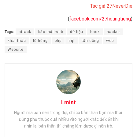
Tác giả 27NeverDie
(
facebook.com/27hoangtieng
)
Tags:
attack
bảo mật web
dữ liệu
hack
hacker
khai thác
lỗ hổng
php
sql
tấn công
web
Website
Lmint
Người mà bạn nên trông đợi, chỉ có bản thân bạn mà thôi.
Đừng phụ thuộc quá nhiều vào người khác để đến khi
nhìn lại bản thân thì chẳng làm được gì nên trò.