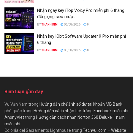
Nhận ngay key iTop Voicy Pro miễn phí 6 tháng
đổi giọng siêu mượt
BY
THANH KIM
06/08/2026
0
Nhận key IObit Software Updater 9 Pro miễn phí
6 tháng
BY
THANH KIM
05/08/2026
0
Bình luận gần đây
Vũ Văn Nam
trong
Hướng dẫn chế ảnh số dư tài khoản MB Bank
phú quốc
trong
Hướng dẫn cách nhận tick trắng Facebook miễn phí
AnonyViet
trong
Hướng dẫn cách nhận Norton 360 Deluxe 1 năm
miễn phí
Colonia del Sacramento Lighthouse
trong
Techvui.com – Website