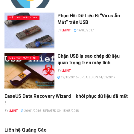
Phục Hồi Dữ Liệu Bị “Virus Ăn
MẸO VẶT MÁY TÍNH
Mất” trên USB
BY
LMINT
16/03/2017
Chặn USB lạ sao chép dữ liệu
MẸO VẶT MÁY TÍNH
quan trọng trên máy tính
BY
LMINT
12/10/2016 - UPDATED ON 14/01/2017
EaseUS Data Recovery Wizard – khôi phục dữ liệu đã mất
PHẦN MỀM MÁY TÍNH
!
BY
LMINT
26/01/2016 - UPDATED ON 15/05/2018
Liên hệ Quảng Cáo