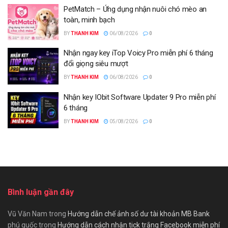
PetMatch – Ứng dụng nhận nuôi chó mèo an
toàn, minh bạch
BY
THANH KIM
06/08/2026
0
Nhận ngay key iTop Voicy Pro miễn phí 6 tháng
đổi giọng siêu mượt
BY
THANH KIM
06/08/2026
0
Nhận key IObit Software Updater 9 Pro miễn phí
6 tháng
BY
THANH KIM
05/08/2026
0
Bình luận gần đây
Vũ Văn Nam
trong
Hướng dẫn chế ảnh số dư tài khoản MB Bank
phú quốc
trong
Hướng dẫn cách nhận tick trắng Facebook miễn phí