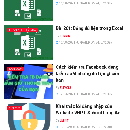
11/08/2021 - UPDATED ON 24/07/2025
Bài 261: Bảng dữ liệu trong Excel
PHÂN TÍCH DỮ LIỆU
BY
FENRIR
10/08/2021 - UPDATED ON 24/07/2025
Cách kiểm tra Facebook đang
FACEBOOK
kiểm soát những dữ liệu gì của
bạn
BY
ELLYX13
17/03/2021 - UPDATED ON 24/07/2025
Khai thác lỗi đăng nhập của
TIN TỨC
Website VNPT School Long An
BY
LMINT
15/01/2018 - UPDATED ON 16/01/2018