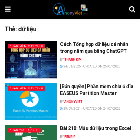
Thẻ:
dữ liệu
Cách Tổng hợp dữ liệu cá nhân
PHẦN MỀM MÁY TÍNH
trong năm qua bằng ChatGPT
BY
THANH KIM
24/01/2025 - UPDATED ON 25/07/2025
[Bản quyền] Phần mềm chia ổ đĩa
PHẦN MỀM MÁY TÍNH
EASEUS Partition Master
BY
ANONYVIET
29/09/2021 - UPDATED ON 24/07/2025
Bài 218: Mẫu dữ liệu trong Excel
PHÂN TÍCH DỮ LIỆU
BY
FENRIR