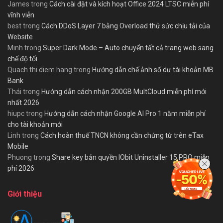
James
trong
Cách cài đặt và kích hoạt Office 2024 LTSC miễn phí
vĩnh viễn
best
trong
Cách DDoS Layer 7 bằng Overload thử sức chịu tải của
Website
Minh
trong
Super Dark Mode – Auto chuyển tất cả trang web sang
chế độ tối
Quach thi diem hang
trong
Hướng dẫn chế ảnh số dư tài khoản MB
Bank
Thái
trong
Hướng dẫn cách nhận 200GB MultCloud miễn phí mới
nhất 2026
hiupc
trong
Hướng dẫn cách nhận Google AI Pro 1 năm miễn phí
cho tài khoản mới
Linh
trong
Cách hoàn thuế TNCN không cần chứng từ trên eTax
Mobile
Phuong
trong
Share key bản quyền IObit Uninstaller 15 PRO miễn
phí 2026
Giới thiệu