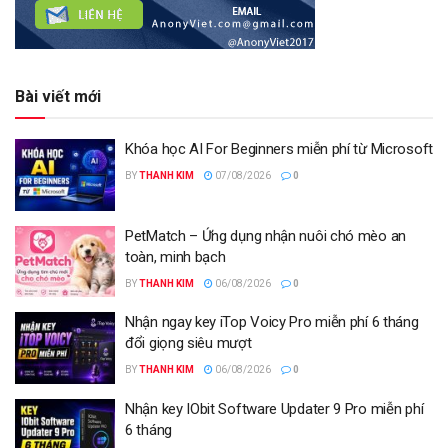
Bài viết mới
Khóa học AI For Beginners miễn phí từ Microsoft
BY
THANH KIM
07/08/2026
0
PetMatch – Ứng dụng nhận nuôi chó mèo an
toàn, minh bạch
BY
THANH KIM
06/08/2026
0
Nhận ngay key iTop Voicy Pro miễn phí 6 tháng
đổi giọng siêu mượt
BY
THANH KIM
06/08/2026
0
Nhận key IObit Software Updater 9 Pro miễn phí
6 tháng