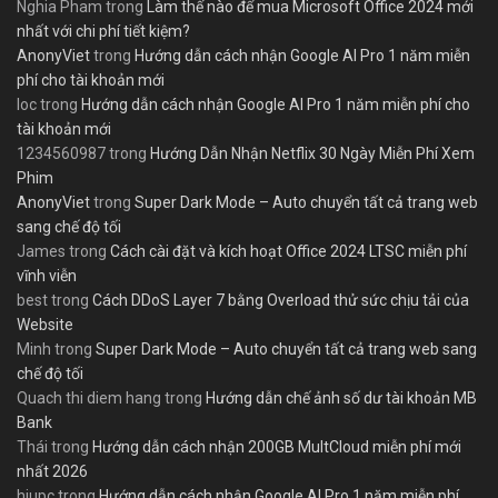
Nghia Pham
trong
Làm thế nào để mua Microsoft Office 2024 mới
nhất với chi phí tiết kiệm?
AnonyViet
trong
Hướng dẫn cách nhận Google AI Pro 1 năm miễn
phí cho tài khoản mới
loc
trong
Hướng dẫn cách nhận Google AI Pro 1 năm miễn phí cho
tài khoản mới
1234560987
trong
Hướng Dẫn Nhận Netflix 30 Ngày Miễn Phí Xem
Phim
AnonyViet
trong
Super Dark Mode – Auto chuyển tất cả trang web
sang chế độ tối
James
trong
Cách cài đặt và kích hoạt Office 2024 LTSC miễn phí
vĩnh viễn
best
trong
Cách DDoS Layer 7 bằng Overload thử sức chịu tải của
Website
Minh
trong
Super Dark Mode – Auto chuyển tất cả trang web sang
chế độ tối
Quach thi diem hang
trong
Hướng dẫn chế ảnh số dư tài khoản MB
Bank
Thái
trong
Hướng dẫn cách nhận 200GB MultCloud miễn phí mới
nhất 2026
hiupc
trong
Hướng dẫn cách nhận Google AI Pro 1 năm miễn phí