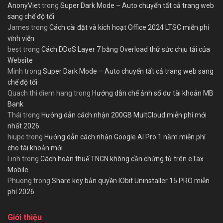
AnonyViet
trong
Super Dark Mode – Auto chuyển tất cả trang web
sang chế độ tối
James
trong
Cách cài đặt và kích hoạt Office 2024 LTSC miễn phí
vĩnh viễn
best
trong
Cách DDoS Layer 7 bằng Overload thử sức chịu tải của
Website
Minh
trong
Super Dark Mode – Auto chuyển tất cả trang web sang
chế độ tối
Quach thi diem hang
trong
Hướng dẫn chế ảnh số dư tài khoản MB
Bank
Thái
trong
Hướng dẫn cách nhận 200GB MultCloud miễn phí mới
nhất 2026
hiupc
trong
Hướng dẫn cách nhận Google AI Pro 1 năm miễn phí
cho tài khoản mới
Linh
trong
Cách hoàn thuế TNCN không cần chứng từ trên eTax
Mobile
Phuong
trong
Share key bản quyền IObit Uninstaller 15 PRO miễn
phí 2026
Giới thiệu