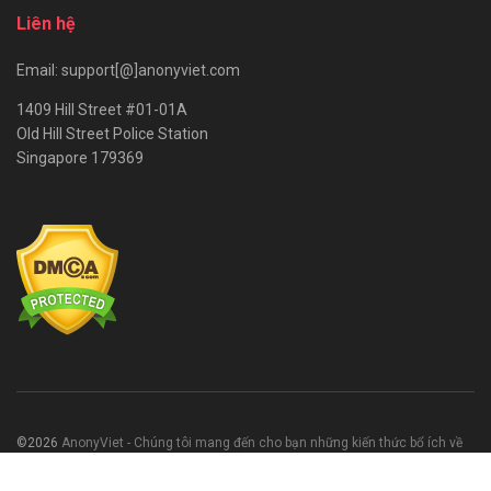
Liên hệ
Email: support[@]anonyviet.com
1409 Hill Street #01-01A
Old Hill Street Police Station
Singapore 179369
©2026
AnonyViet - Chúng tôi mang đến cho bạn những kiến thức bổ ích về
CNTT