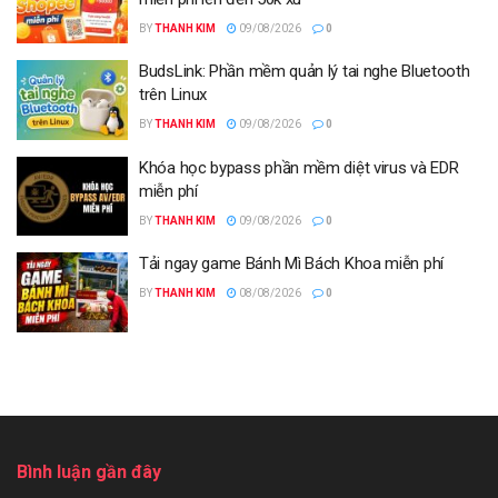
BY
THANH KIM
09/08/2026
0
BudsLink: Phần mềm quản lý tai nghe Bluetooth
trên Linux
BY
THANH KIM
09/08/2026
0
Khóa học bypass phần mềm diệt virus và EDR
miễn phí
BY
THANH KIM
09/08/2026
0
Tải ngay game Bánh Mì Bách Khoa miễn phí
BY
THANH KIM
08/08/2026
0
Bình luận gần đây