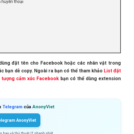
h huyền thoại
 dùng đặt tên cho Facebook hoặc các nhân vật trong
ác bạn dễ copy. Ngoài ra bạn có thể tham khảo
List đặt
u tượng cảm xúc Facebook
bạn có thể dùng extension
h
Telegram
của
AnonyViet
elegram AnonyViet
ls hay và thủ thuật IT nhanh nhất