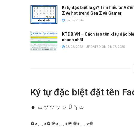
Kí tự đặc biệt là gì? Tìm hiểu từ A đế
Z về hot trend Gen Z và Gamer
02/02/2026
KTDB.VN – Cách tạo tên kí tự đặc biệ
nhanh nhất
23/06/2022 - UPDATED ON 24/07/2025
Ký tự đặc biệt đặt tên F
☻ ت ヅ ツ ッ シ Ü ϡ ﭢ
✿◕ ‿ ◕✿ ❀◕ ‿ ◕❀ ❁◕ ‿ ◕❁