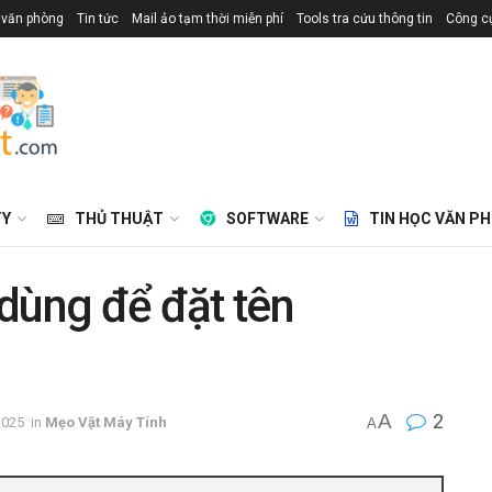
 văn phòng
Tin tức
Mail ảo tạm thời miễn phí
Tools tra cứu thông tin
Công cụ
TY
THỦ THUẬT
SOFTWARE
TIN HỌC VĂN P
dùng để đặt tên
A
2
2025
in
Mẹo Vặt Máy Tính
A