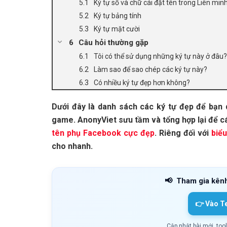
Ký tự số và chữ cái đặt tên trong Liên min
Ký tự bảng tính
Ký tự mặt cười
Câu hỏi thường gặp
Tôi có thể sử dụng những ký tự này ở đâu?
Làm sao để sao chép các ký tự này?
Có nhiều ký tự đẹp hơn không?
Dưới đây là danh sách các ký tự đẹp để bạn
game. AnonyViet sưu tầm và tổng hợp lại để c
tên phụ Facebook cực đẹp
. Riêng đối với
biể
cho nhanh.
📢
Tham gia kên
👉 Vào T
Cập nhật bài mới, too