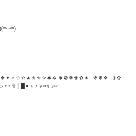
*^ -^*)
 ✥ ✦ ✧ ✩ ✫ ✬ ✭ ✯ ✰ ✱ ✲ ❃ ❂ ❁ ❀ ✿ ✶ ❉ ❋ ❖ ⊹⊱✿
✿⊰⊹ ♧ ✿ ∞ ☆ ｡◕‿◕｡ ツⓛ ⓞ ⓥ ⓔ ♡ ღ ☼★ ٿ « » ۩ ║ █ ● ♫ ♪ ☽☜ ☾☽☞