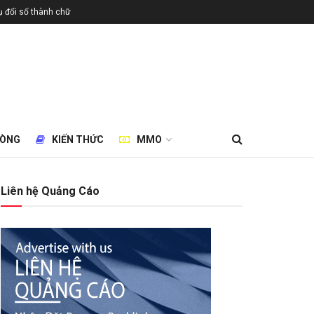
 đổi số thành chữ
HÒNG
KIẾN THỨC
MMO
Liên hệ Quảng Cáo