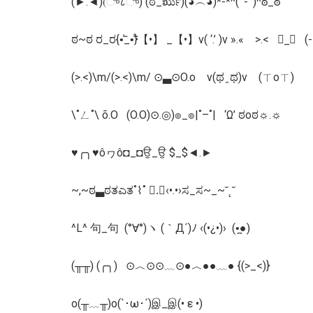
(►.◄)(ு८ு) (ಠ_ರೃ)(◕︵◕)*-*^( ‘-’ )^ఠ_ఠ
ಠ~ಠ ರ_ರ{•̃̾_•̃̾}【•】 _【•】v( ‘.’ )v ».« >.< ॓_॔ (-
(>.<)\m/(>.<)\m/ ⊙▃⊙O.o v(ಥ ̯ ಥ)v (ㄒoㄒ)
\˚ㄥ˚\ õ.O (O.O)⊙.◎)๏_๏|˚–˚| ‘Ω’ ಠoಠ☼.☼
♥╭╮♥ôヮô◘_◘ਉ_ਉ $_$◄.►
~,~ಠ▃ಠತಎತ˚⌇˚ ॓.॔‹•.•›ಸ_ಸ~_~˘˛˘
^L^ 句_句 (°∀°)ヽ (｀Д´)ﾉ ‹(•¿•)› (•̪●)
(╥╥) (╭╮) ⊙︿⊙⊙﹏⊙●︿●●﹏● {(>_<)}
o(╥﹏╥)o(`･ω･´)இ_இ(• ε •)