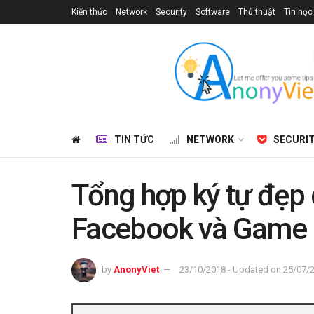
Kiến thức
Network
Security
Software
Thủ thuật
Tin học
TIN TỨC
NETWORK
SECURI
Tổng hợp ký tự đẹp 
Facebook và Game
by
AnonyViet
23/10/2018 - Updated on 25/07/