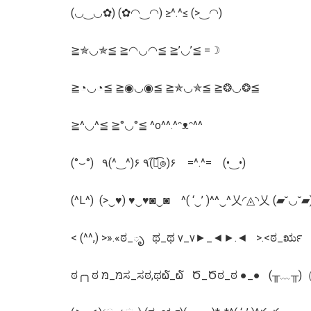
(◡‿◡✿) (✿◠‿◠) ≥^.^≤ (>‿◠)
≧✯◡✯≦ ≧◠◡◠≦ ≧’◡’≦ =☽
≧◔◡◔≦ ≧◉◡◉≦ ≧✯◡✯≦ ≧❂◡❂≦
≧^◡^≦ ≧°◡°≦ ^o^^.^ᵔᴥᵔ^^
(°⌣°) ٩(^‿^)۶ ٩(͡๏̮͡๏)۶ =^.^= (•‿•)
(^L^) (>‿♥) ♥‿♥◙‿◙ ^( ‘‿’ )^^‿^乂◜◬◝乂 (▰˘◡˘▰
< (^^,) >».«ಠ_ృ ಥ_ಥ v_v►_◄►.◄ >.<ಠ_ರೃ
ಠ╭╮ಠ מּ_מּಸ_ಸಠ,ಥ໖_໖ Ծ_Ծಠ_ಠ ●_● (╥﹏