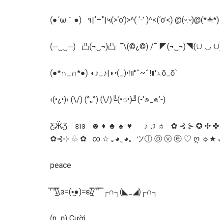
(●´ω｀●) १|˚–˚|५(>‘o’)>^( ‘-’ )^<(‘o’<) @(ᵕ.ᵕ)@(*≗*)
(─‿‿─) 凸(¬‿¬)凸 ¯\(©¿©) /¯ ◤(¬‿¬)◥(∪ ◡ ∪)(
(●*∩_∩*●) ◖♪_♪|◗•(_)•!⑈ˆ~ˆ!⑈⋋ō_ō`
‹(•¿•)› (\/) (°,,°) (\/)╚(•⌂•)╝(-’๏_๏’-)
Ƹ̴Ӂ̴Ʒ εїз ☻ ♦ ♣ ♠ ♥ ♪ ♫ ☼ ✿ ⊰ ⊱ ✪ ✣ ✤
peace
̿’ ̿’\̵͇̿̿\з=(•̪●)=ε/̵͇̿̿/’̿’̿ ̿ ┌∩┐(◣_◢)┌∩┐
(n_n) Cười