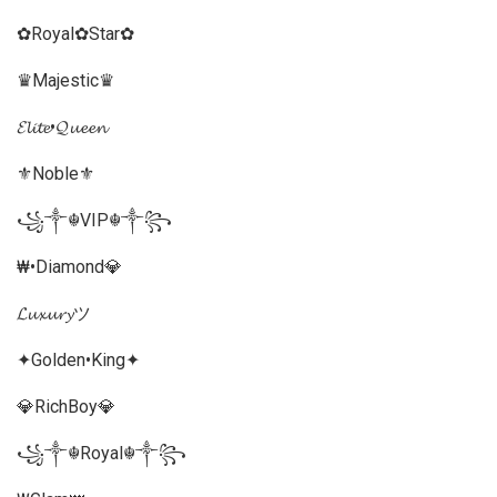
✿Royal✿Star✿
♛Majestic♛
𝓔𝓵𝓲𝓽𝓮•𝓠𝓾𝓮𝓮𝓷
⚜️Noble⚜️
꧁༒☬VIP☬༒꧂
₩•Diamond💎
𝓛𝓾𝔁𝓾𝓻𝔂ツ
✦Golden•King✦
💎RichBoy💎
꧁༒☬Royal☬༒꧂