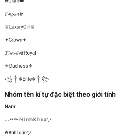
₩Glam👑
𝓔𝓶𝓹𝓲𝓻𝓮♛
♕LuxuryGirl♕
✦Crown✦
𝓣𝓱𝓪𝓷𝓱♛Royal
⚜️Duchess⚜️
꧁༒☬Elite☬༒꧂
Nhóm tên kí tự đặc biệt theo giới tính
Nam:
︵²⁰²⁶•𝕄𝕚𝕟𝕙𝕂𝕙𝕠𝕒ツ
₩AnhTuấnツ