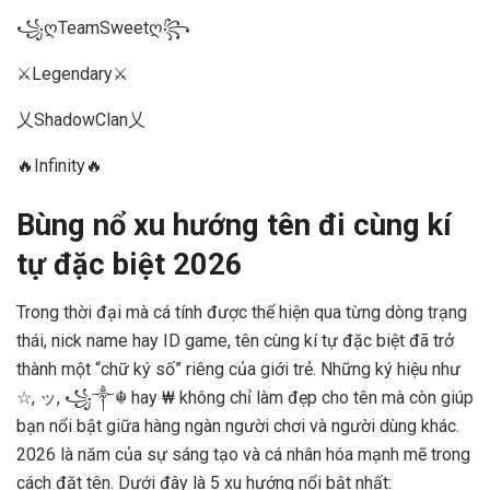
꧁ღTeamSweetღ꧂
⚔️Legendary⚔️
乂ShadowClan乂
🔥Infinity🔥
Bùng nổ xu hướng tên đi cùng kí
tự đặc biệt 2026
Trong thời đại mà cá tính được thể hiện qua từng dòng trạng
thái, nick name hay ID game, tên cùng kí tự đặc biệt đã trở
thành một “chữ ký số” riêng của giới trẻ. Những ký hiệu như
☆, ッ, ꧁༒☬ hay ₩ không chỉ làm đẹp cho tên mà còn giúp
bạn nổi bật giữa hàng ngàn người chơi và người dùng khác.
2026 là năm của sự sáng tạo và cá nhân hóa mạnh mẽ trong
cách đặt tên. Dưới đây là 5 xu hướng nổi bật nhất: