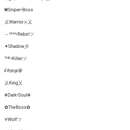
₩Sniper•Boss
乂Warrior⚔️乂
︵²⁰²⁶•Rebelツ
✦Shadow彡
ᵀᴴᴱ•Killerツ
₣ℓαɱε💀
乂King乂
☬Dark•Soul☬
✿TheBoss✿
⩔Wolfツ