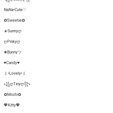
NaNa•Cute♡
✿Sweetie✿
☀️Sunnyღ
ღPinkyღ
❀Bunnyツ
♥Candy♥
ミ•Lovely•ミ
꧁ღTinyღ꧂
✿Mochi✿
💖Kitty💖