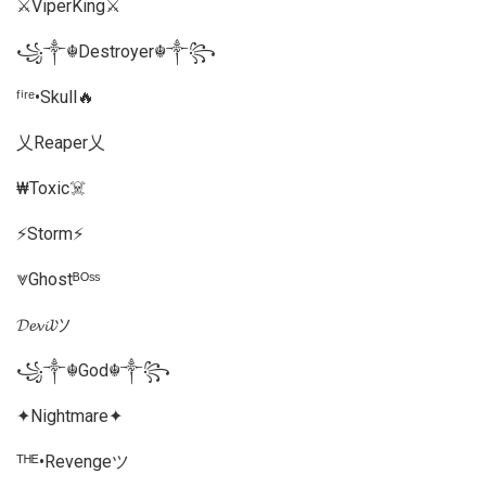
⚔️ViperKing⚔️
꧁༒☬Destroyer☬༒꧂
ᶠⁱʳᵉ•Skull🔥
乂Reaper乂
₩Toxic☠️
⚡Storm⚡
⩔Ghostᴮᴼˢˢ
𝓓𝓮𝓿𝓲𝓵ツ
꧁༒☬God☬༒꧂
✦Nightmare✦
ᵀᴴᴱ•Revengeツ