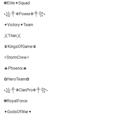
₩Elite✦Squad
꧁༒☬Power☬༒꧂
✦Victory✦Team
乂Titan乂
♛KingsOfGame♛
⚡StormCrew⚡
🔥Phoenix🔥
✿HeroTeam✿
꧁༒☬ClanPro☬༒꧂
₩RoyalForce
✦GodsOfWar✦