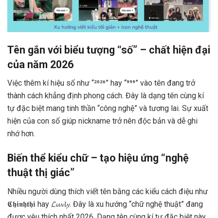
Tên gắn với biểu tượng “số” – chất hiện đại
của năm 2026
Việc thêm kí hiệu số như “²⁰²⁶” hay “⁹⁹⁹” vào tên đang trở
thành cách khẳng định phong cách. Đây là dạng tên cùng kí
tự đặc biệt mang tinh thần “công nghệ” và tương lai. Sự xuất
hiện của con số giúp nickname trở nên độc bản và dễ ghi
nhớ hơn.
Biến thể kiểu chữ – tạo hiệu ứng “nghệ
thuật thị giác”
Nhiều người dùng thích viết tên bằng các kiểu cách điệu như
𝕮𝖍𝖎𝖓𝖍𝖙𝖍𝖎 hay 𝓛𝓾𝓿𝓵𝔂. Đây là xu hướng “chữ nghệ thuật” đang
được yêu thích nhất 2026. Dạng tên cùng kí tự đặc biệt này