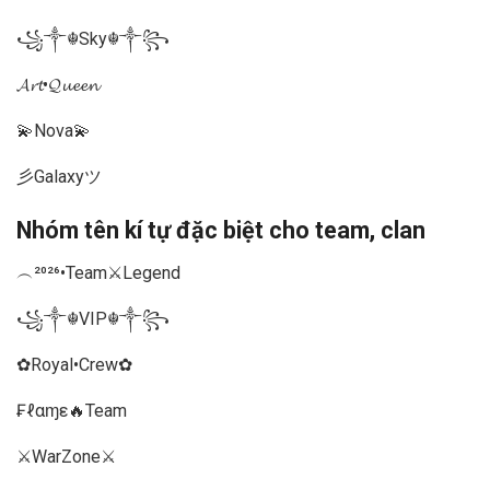
꧁༒☬Sky☬༒꧂
𝓐𝓻𝓽•𝓠𝓾𝓮𝓮𝓷
💫Nova💫
彡Galaxyツ
Nhóm tên kí tự đặc biệt cho team, clan
︵²⁰²⁶•Team⚔️Legend
꧁༒☬VIP☬༒꧂
✿Royal•Crew✿
₣ℓαɱε🔥Team
⚔️WarZone⚔️