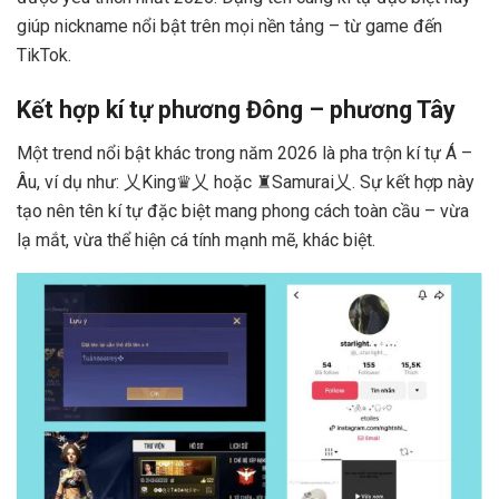
giúp nickname nổi bật trên mọi nền tảng – từ game đến
TikTok.
Kết hợp kí tự phương Đông – phương Tây
Một trend nổi bật khác trong năm 2026 là pha trộn kí tự Á –
Âu, ví dụ như: 乂King♛乂 hoặc ♜Samurai乂. Sự kết hợp này
tạo nên tên kí tự đặc biệt mang phong cách toàn cầu – vừa
lạ mắt, vừa thể hiện cá tính mạnh mẽ, khác biệt.