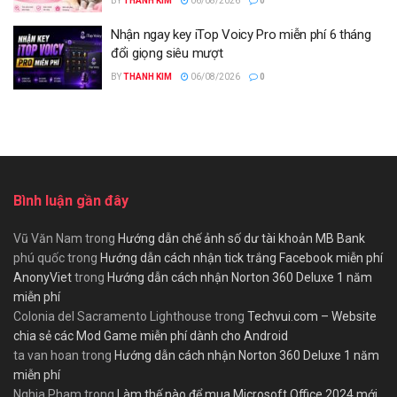
BY
THANH KIM
06/08/2026
0
Nhận ngay key iTop Voicy Pro miễn phí 6 tháng
đổi giọng siêu mượt
BY
THANH KIM
06/08/2026
0
Bình luận gần đây
Vũ Văn Nam
trong
Hướng dẫn chế ảnh số dư tài khoản MB Bank
phú quốc
trong
Hướng dẫn cách nhận tick trắng Facebook miễn phí
AnonyViet
trong
Hướng dẫn cách nhận Norton 360 Deluxe 1 năm
miễn phí
Colonia del Sacramento Lighthouse
trong
Techvui.com – Website
chia sẻ các Mod Game miễn phí dành cho Android
ta van hoan
trong
Hướng dẫn cách nhận Norton 360 Deluxe 1 năm
miễn phí
Nghia Pham
trong
Làm thế nào để mua Microsoft Office 2024 mới