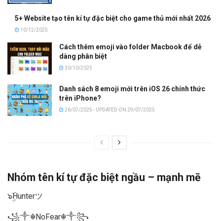
5+ Website tạo tên kí tự đặc biệt cho game thủ mới nhất 2026
10/12/2025
Cách thêm emoji vào folder Macbook để dễ
dàng phân biệt
30/10/2025
Danh sách 8 emoji mới trên iOS 26 chính thức
trên iPhone?
26/07/2025 - UPDATED ON 29/07/2025
Nhóm tên kí tự đặc biệt ngầu – mạnh mẽ
๖ۣۜHunterツ
꧁༒☬NoFear☬༒꧂