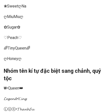
❀SweetღNa
ღMiuMiuღ
✿Sugar✿
♡Peach♡
🌈TinyQueen🌈
ღHoneyღ
Nhóm tên kí tự đặc biệt sang chảnh, quý
tộc
₩•Queen👑
𝓛𝓮𝓰𝓮𝓷𝓭•𝓚𝓲𝓷𝓰
ⓁⓊⓍ•𝓣𝓱𝓪𝓷𝓱𝓢𝓾