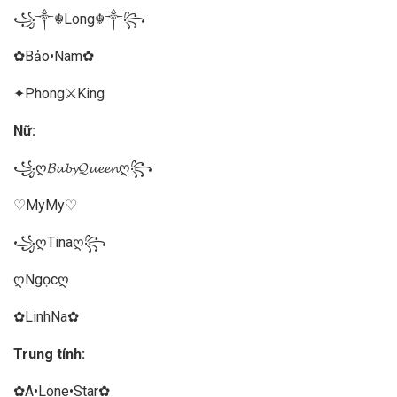
꧁༒☬Long☬༒꧂
✿Bảo•Nam✿
✦Phong⚔️King
Nữ:
꧁ღ𝓑𝓪𝓫𝔂𝓠𝓾𝓮𝓮𝓷ღ꧂
♡MyMy♡
꧁ღTinaღ꧂
ღNgọcღ
✿LinhNa✿
Trung tính:
✿A•Lone•Star✿