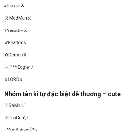
₣𝕝𝕒𝕞𝕖🔥
乂MadMan乂
𝓟𝓻𝓮𝓭𝓪𝓽𝓸𝓻⚔️
₩Fearless
✿Demon♛
︵²⁰²⁶•Eagleツ
☬LORD☬
Nhóm tên kí tự đặc biệt dễ thương – cute
♡BéMiu♡
☆CúnConツ
꧁ღBabyღ꧂