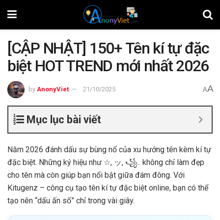
[CẬP NHẬT] 150+ Tên kí tự đặc
biệt HOT TREND mới nhất 2026
A
by
AnonyViet
21/10/2025
A
Mục lục bài viết
Năm 2026 đánh dấu sự bùng nổ của xu hướng tên kèm kí tự
đặc biệt. Những ký hiệu như ☆, ッ, ꧁.. không chỉ làm đẹp
cho tên mà còn giúp bạn nổi bật giữa đám đông. Với
Kitugenz – công cụ tạo tên kí tự đặc biệt online, bạn có thể
tạo nên “dấu ấn số” chỉ trong vài giây.