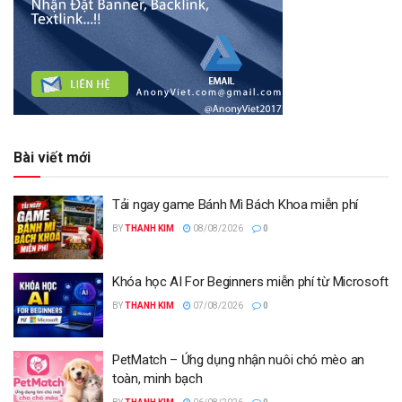
Bài viết mới
Tải ngay game Bánh Mì Bách Khoa miễn phí
BY
THANH KIM
08/08/2026
0
Khóa học AI For Beginners miễn phí từ Microsoft
BY
THANH KIM
07/08/2026
0
PetMatch – Ứng dụng nhận nuôi chó mèo an
toàn, minh bạch