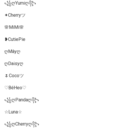
꧁ღYumiღ꧂
✦Cherryツ
🌸MiMi🌸
❥CutiePie
ღMâyღ
ღDaisyღ
🌷Cocoツ
♡BéHeo♡
꧁ღPandaღ꧂
☆Luna☆
꧁ღCherryღ꧂