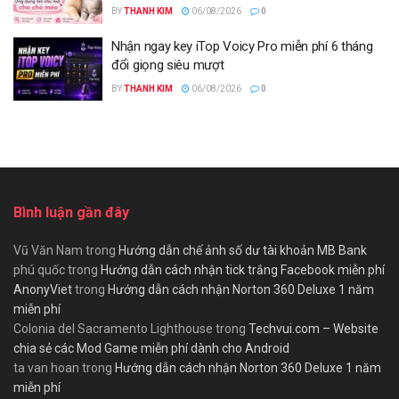
BY
THANH KIM
06/08/2026
0
Nhận ngay key iTop Voicy Pro miễn phí 6 tháng
đổi giọng siêu mượt
BY
THANH KIM
06/08/2026
0
Bình luận gần đây
Vũ Văn Nam
trong
Hướng dẫn chế ảnh số dư tài khoản MB Bank
phú quốc
trong
Hướng dẫn cách nhận tick trắng Facebook miễn phí
AnonyViet
trong
Hướng dẫn cách nhận Norton 360 Deluxe 1 năm
miễn phí
Colonia del Sacramento Lighthouse
trong
Techvui.com – Website
chia sẻ các Mod Game miễn phí dành cho Android
ta van hoan
trong
Hướng dẫn cách nhận Norton 360 Deluxe 1 năm
miễn phí