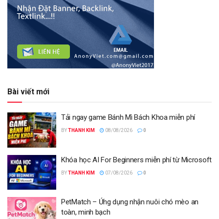
Bài viết mới
Tải ngay game Bánh Mì Bách Khoa miễn phí
BY
THANH KIM
08/08/2026
0
Khóa học AI For Beginners miễn phí từ Microsoft
BY
THANH KIM
07/08/2026
0
PetMatch – Ứng dụng nhận nuôi chó mèo an
toàn, minh bạch