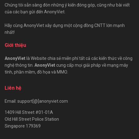
Chúng tôi sẵn sàng đón những ý kiến đóng góp, cũng như bài viết
của các bạn gửi đến AnonyViet.
Hãy cùng AnonyViet xây dựng một cộng đồng CNTT lớn mạnh
nhất!
Giới thiệu
AnonyViet
là Website chia sẻ miễn phí tất cả các kiến thức về công
nghệ thông tin.
AnonyViet
cung cấp mọi giải pháp về mạng máy
tính, phần mềm, đồ họa và MMO.
Liên hệ
Email: support[@]anonyviet.com
1409 Hill Street #01-01A
Old Hill Street Police Station
Singapore 179369