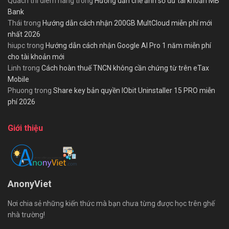
Quach thi diem hang
trong
Hướng dẫn chế ảnh số dư tài khoản MB
Bank
Thái
trong
Hướng dẫn cách nhận 200GB MultCloud miễn phí mới
nhất 2026
hiupc
trong
Hướng dẫn cách nhận Google AI Pro 1 năm miễn phí
cho tài khoản mới
Linh
trong
Cách hoàn thuế TNCN không cần chứng từ trên eTax
Mobile
Phuong
trong
Share key bản quyền IObit Uninstaller 15 PRO miễn
phí 2026
Giới thiệu
AnonyViet
Nơi chia sẻ những kiến thức mà bạn chưa từng được học trên ghế
nhà trường!