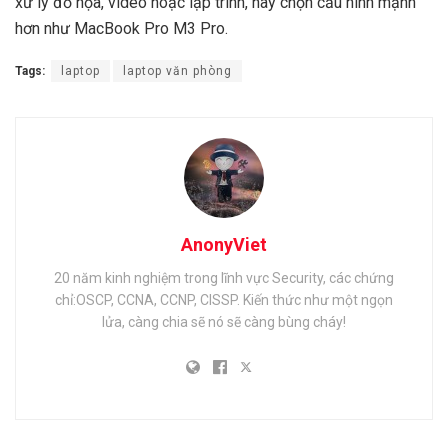
xử lý đồ họa, video hoặc lập trình, hãy chọn cấu hình mạnh
hơn như MacBook Pro M3 Pro.
Tags:
laptop
laptop văn phòng
AnonyViet
20 năm kinh nghiệm trong lĩnh vực Security, các chứng
chỉ:OSCP, CCNA, CCNP, CISSP. Kiến thức như một ngọn
lửa, càng chia sẽ nó sẽ càng bùng cháy!