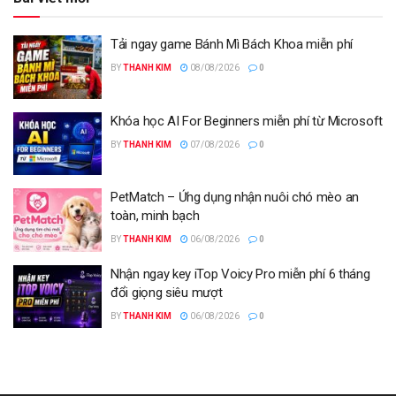
Tải ngay game Bánh Mì Bách Khoa miễn phí
BY
THANH KIM
08/08/2026
0
Khóa học AI For Beginners miễn phí từ Microsoft
BY
THANH KIM
07/08/2026
0
PetMatch – Ứng dụng nhận nuôi chó mèo an
toàn, minh bạch
BY
THANH KIM
06/08/2026
0
Nhận ngay key iTop Voicy Pro miễn phí 6 tháng
đổi giọng siêu mượt
BY
THANH KIM
06/08/2026
0