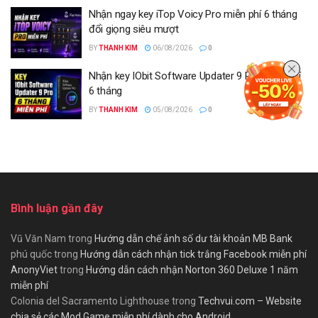
Nhận ngay key iTop Voicy Pro miễn phí 6 tháng
đổi giọng siêu mượt
BY
THANH KIM
06/08/2026
0
Nhận key IObit Software Updater 9 Pro miễn phí
6 tháng
BY
THANH KIM
05/08/2026
0
Bình luận gần đây
Vũ Văn Nam
trong
Hướng dẫn chế ảnh số dư tài khoản MB Bank
phú quốc
trong
Hướng dẫn cách nhận tick trắng Facebook miễn phí
AnonyViet
trong
Hướng dẫn cách nhận Norton 360 Deluxe 1 năm
miễn phí
Colonia del Sacramento Lighthouse
trong
Techvui.com – Website
chia sẻ các Mod Game miễn phí dành cho Android