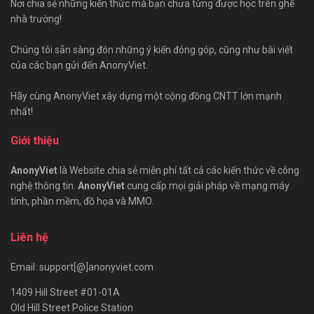
Nơi chia sẻ những kiến thức mà bạn chưa từng được học trên ghế
nhà trường!
Chúng tôi sẵn sàng đón những ý kiến đóng góp, cũng như bài viết
của các bạn gửi đến AnonyViet.
Hãy cùng AnonyViet xây dựng một cộng đồng CNTT lớn mạnh
nhất!
Giới thiệu
AnonyViet
là Website chia sẻ miễn phí tất cả các kiến thức về công
nghệ thông tin.
AnonyViet
cung cấp mọi giải pháp về mạng máy
tính, phần mềm, đồ họa và MMO.
Liên hệ
Email: support[@]anonyviet.com
1409 Hill Street #01-01A
Old Hill Street Police Station