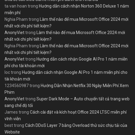
ta van hoan
trong
Hướng dẫn cách nhận Norton 360 Deluxe 1 năm
miễn phí
Nghia Pham
trong
Làm thế nào để mua Microsoft Office 2024 mới
nhất với chi phí tiết kiệm?
AnonyViet
trong
Làm thế nào để mua Microsoft Office 2024 mới
nhất với chi phí tiết kiệm?
Nghia Pham
trong
Làm thế nào để mua Microsoft Office 2024 mới
nhất với chi phí tiết kiệm?
AnonyViet
trong
Hướng dẫn cách nhận Google AI Pro 1 năm miễn
phí cho tài khoản mới
loc
trong
Hướng dẫn cách nhận Google AI Pro 1 năm miễn phí cho
tài khoản mới
1234560987
trong
Hướng Dẫn Nhận Netflix 30 Ngày Miễn Phí Xem
Phim
AnonyViet
trong
Super Dark Mode – Auto chuyển tất cả trang web
sang chế độ tối
James
trong
Cách cài đặt và kích hoạt Office 2024 LTSC miễn phí
vĩnh viễn
best
trong
Cách DDoS Layer 7 bằng Overload thử sức chịu tải của
Website