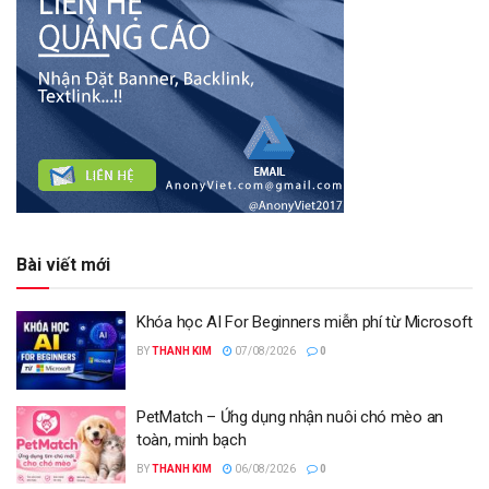
Bài viết mới
Khóa học AI For Beginners miễn phí từ Microsoft
BY
THANH KIM
07/08/2026
0
PetMatch – Ứng dụng nhận nuôi chó mèo an
toàn, minh bạch
BY
THANH KIM
06/08/2026
0