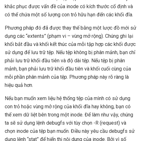
khắc phục được vấn đề của inode có kích thước cố định và
có thể chứa một số lượng con trỏ hữu hạn đến các khối đĩa.
Phương pháp đó đã được thay thế bằng một lược đồ mới sử
dụng các “extents” (phạm vi – vùng mở rộng). Chúng ghi lại
khối bắt đầu và khối kết thúc của mỗi tập hợp các khối được
sử dụng để lưu trữ tệp. Nếu tệp không bị phân mảnh, bạn chỉ
phải lưu trữ khối đầu tiên và độ dài tệp. Nếu tệp bị phân
mảnh, bạn phải lưu trữ khối đầu tiên và khối cuối cùng của
mỗi phần phân mảnh của tệp. Phương pháp này rõ ràng là
hiệu quả hơn.
Nếu bạn muốn xem liệu hệ thống tệp của mình có sử dụng
con trỏ hoặc vùng mở rộng của khối đĩa hay không, bạn có
thể xem dữ liệt bên trong một inode. Để làm như vậy, chúng
ta sẽ sử dụng lệnh debugfs với tùy chọn -R (request) và
chọn inode của tệp bạn muốn. Điều này yêu cầu debugfs sử
dụng lệnh “stat” để hiển thị nội dung của inode. Bởi vì số