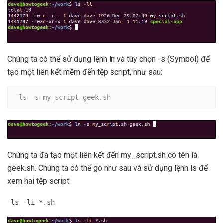
Chúng ta có thể sử dụng lệnh ln và tùy chọn -s (Symbol) để
tạo một liên kết mềm đến tệp script, như sau:
ls -s my_script geek.sh
Chúng ta đã tạo một liên kết đến my_script.sh có tên là
geek.sh. Chúng ta có thể gõ như sau và sử dụng lệnh ls để
xem hai tệp script:
ls -li *.sh