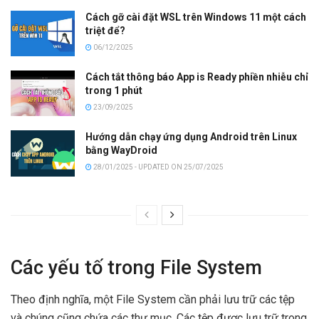
Cách gỡ cài đặt WSL trên Windows 11 một cách
triệt để?
06/12/2025
Cách tắt thông báo App is Ready phiền nhiễu chỉ
trong 1 phút
23/09/2025
Hướng dẫn chạy ứng dụng Android trên Linux
bằng WayDroid
28/01/2025 - UPDATED ON 25/07/2025
Các yếu tố trong File System
Theo định nghĩa, một File System cần phải lưu trữ các tệp
và chúng cũng chứa các thư mục. Các tệp được lưu trữ trong