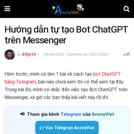
Hướng dẫn tự tạo Bot ChatGPT
trên Messenger
A
by
Ellyx13
04/04/2023 - Updated on 24/07/2025
A
Hôm trước, mình có làm 1 bài về cách tạo
bot ChatGPT
bằng Telegram
, bạn nào chưa xem thì có thể xem tại đây.
Trong bài đó, mình có nhắc đến việc tạo Bot ChatGPT trên
Messenger, và giờ các bạn thấy bài viết này rồi đó.
📢
Tham gia kênh
Telegram
của
AnonyViet
👉 Vào Telegram AnonyViet