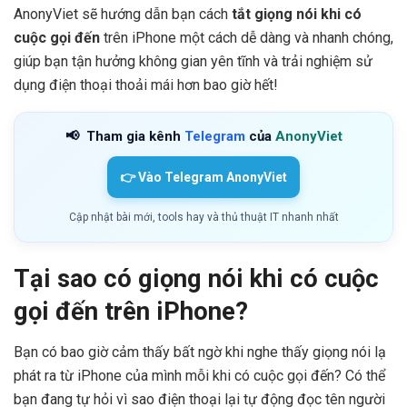
AnonyViet sẽ hướng dẫn bạn cách
tắt giọng nói khi có
cuộc gọi đến
trên iPhone một cách dễ dàng và nhanh chóng,
giúp bạn tận hưởng không gian yên tĩnh và trải nghiệm sử
dụng điện thoại thoải mái hơn bao giờ hết!
📢
Tham gia kênh
Telegram
của
AnonyViet
👉 Vào Telegram AnonyViet
Cập nhật bài mới, tools hay và thủ thuật IT nhanh nhất
Tại sao có giọng nói khi có cuộc
gọi đến trên iPhone?
Bạn có bao giờ cảm thấy bất ngờ khi nghe thấy giọng nói lạ
phát ra từ iPhone của mình mỗi khi có cuộc gọi đến? Có thể
bạn đang tự hỏi vì sao điện thoại lại tự động đọc tên người