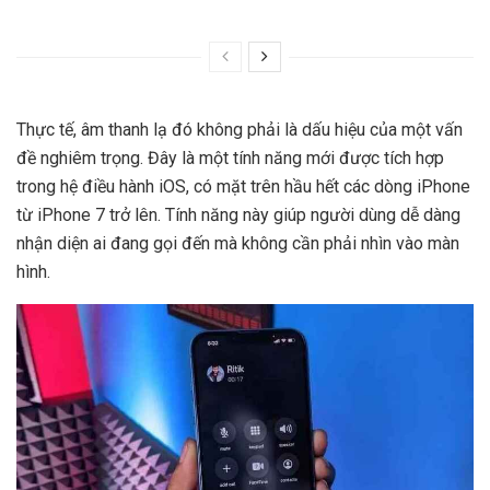
Thực tế, âm thanh lạ đó không phải là dấu hiệu của một vấn
đề nghiêm trọng. Đây là một tính năng mới được tích hợp
trong hệ điều hành iOS, có mặt trên hầu hết các dòng iPhone
từ iPhone 7 trở lên. Tính năng này giúp người dùng dễ dàng
nhận diện ai đang gọi đến mà không cần phải nhìn vào màn
hình.