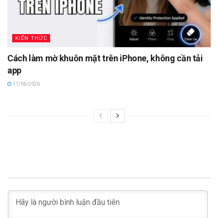
KIẾN THỨC
Cách làm mờ khuôn mặt trên iPhone, không cần tải
app
11/06/2026