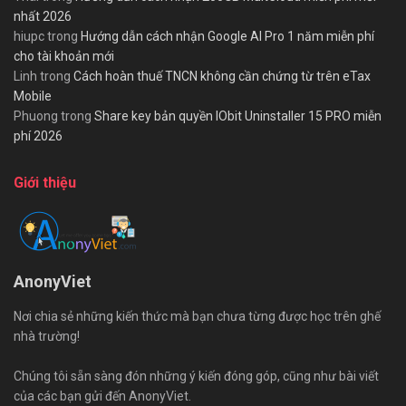
nhất 2026
hiupc
trong
Hướng dẫn cách nhận Google AI Pro 1 năm miễn phí
cho tài khoản mới
Linh
trong
Cách hoàn thuế TNCN không cần chứng từ trên eTax
Mobile
Phuong
trong
Share key bản quyền IObit Uninstaller 15 PRO miễn
phí 2026
Giới thiệu
AnonyViet
Nơi chia sẻ những kiến thức mà bạn chưa từng được học trên ghế
nhà trường!
Chúng tôi sẵn sàng đón những ý kiến đóng góp, cũng như bài viết
của các bạn gửi đến AnonyViet.