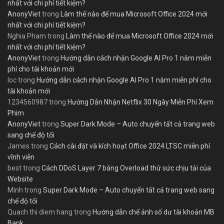
nhất với chi phí tiết kiệm?
AnonyViet
trong
Làm thế nào để mua Microsoft Office 2024 mới
nhất với chi phí tiết kiệm?
Nghia Pham
trong
Làm thế nào để mua Microsoft Office 2024 mới
nhất với chi phí tiết kiệm?
AnonyViet
trong
Hướng dẫn cách nhận Google AI Pro 1 năm miễn
phí cho tài khoản mới
loc
trong
Hướng dẫn cách nhận Google AI Pro 1 năm miễn phí cho
tài khoản mới
1234560987
trong
Hướng Dẫn Nhận Netflix 30 Ngày Miễn Phí Xem
Phim
AnonyViet
trong
Super Dark Mode – Auto chuyển tất cả trang web
sang chế độ tối
James
trong
Cách cài đặt và kích hoạt Office 2024 LTSC miễn phí
vĩnh viễn
best
trong
Cách DDoS Layer 7 bằng Overload thử sức chịu tải của
Website
Minh
trong
Super Dark Mode – Auto chuyển tất cả trang web sang
chế độ tối
Quach thi diem hang
trong
Hướng dẫn chế ảnh số dư tài khoản MB
Bank