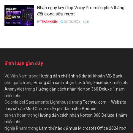
Nhận ngay key iTop Voicy Pro miễn phí 6 tháng
đổi giọng siêu mượt
BY
THANH KIM
06/08/2026
0
Bình luận gần đây
Vũ Văn Nam
trong
Hướng dẫn chế ảnh số dư tài khoản MB Bank
phú quốc
trong
Hướng dẫn cách nhận tick trắng Facebook miễn phí
AnonyViet
trong
Hướng dẫn cách nhận Norton 360 Deluxe 1 năm
miễn phí
Colonia del Sacramento Lighthouse
trong
Techvui.com – Website
chia sẻ các Mod Game miễn phí dành cho Android
ta van hoan
trong
Hướng dẫn cách nhận Norton 360 Deluxe 1 năm
miễn phí
Nghia Pham
trong
Làm thế nào để mua Microsoft Office 2024 mới