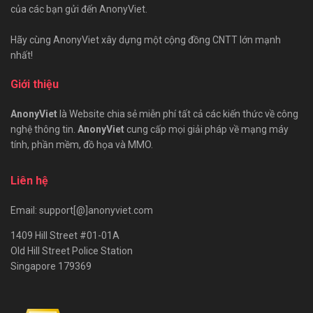
của các bạn gửi đến AnonyViet.
Hãy cùng AnonyViet xây dựng một cộng đồng CNTT lớn mạnh
nhất!
Giới thiệu
AnonyViet
là Website chia sẻ miễn phí tất cả các kiến thức về công
nghệ thông tin.
AnonyViet
cung cấp mọi giải pháp về mạng máy
tính, phần mềm, đồ họa và MMO.
Liên hệ
Email: support[@]anonyviet.com
1409 Hill Street #01-01A
Old Hill Street Police Station
Singapore 179369