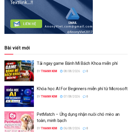
Bài viết mới
Tải ngay game Bánh Mì Bách Khoa miễn phí
BY
THANH KIM
08/08/2026
0
Khóa học AI For Beginners miễn phí từ Microsoft
BY
THANH KIM
07/08/2026
0
PetMatch – Ứng dụng nhận nuôi chó mèo an
toàn, minh bạch
BY
THANH KIM
06/08/2026
0