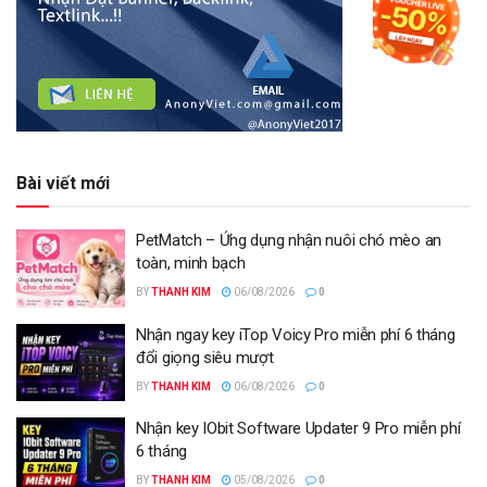
Bài viết mới
PetMatch – Ứng dụng nhận nuôi chó mèo an
toàn, minh bạch
BY
THANH KIM
06/08/2026
0
Nhận ngay key iTop Voicy Pro miễn phí 6 tháng
đổi giọng siêu mượt
BY
THANH KIM
06/08/2026
0
Nhận key IObit Software Updater 9 Pro miễn phí
6 tháng
BY
THANH KIM
05/08/2026
0