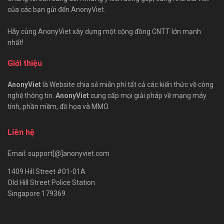
của các bạn gửi đến AnonyViet.
Hãy cùng AnonyViet xây dựng một cộng đồng CNTT lớn mạnh
nhất!
Giới thiệu
AnonyViet
là Website chia sẻ miễn phí tất cả các kiến thức về công
nghệ thông tin.
AnonyViet
cung cấp mọi giải pháp về mạng máy
tính, phần mềm, đồ họa và MMO.
Liên hệ
Email: support[@]anonyviet.com
1409 Hill Street #01-01A
Old Hill Street Police Station
Singapore 179369