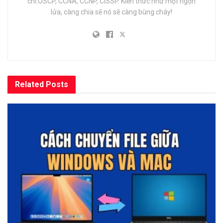
chỉ:OSCP, CCNA, CCNP, CISSP. Kiến thức như một ngọn
lửa, càng chia sẽ nó sẽ càng bùng cháy!
Related
Posts