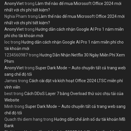
AnonyViet
trong
Làm thế nào để mua Microsoft Office 2024 mới
nhất với chi phí tiết kiệm?
Nghia Pham
trong
Làm thế nào để mua Microsoft Office 2024 mới
nhất với chi phí tiết kiệm?
AnonyViet
trong
Hướng dẫn cách nhận Google AI Pro 1 năm miễn
phí cho tài khoản mới
loc
trong
Hướng dẫn cách nhận Google AI Pro 1 năm miễn phí cho
tài khoản mới
1234560987
trong
Hướng Dẫn Nhận Netflix 30 Ngày Miễn Phí Xem
Phim
AnonyViet
trong
Super Dark Mode – Auto chuyển tất cả trang web
sang chế độ tối
James
trong
Cách cài đặt và kích hoạt Office 2024 LTSC miễn phí
vĩnh viễn
best
trong
Cách DDoS Layer 7 bằng Overload thử sức chịu tải của
Website
Minh
trong
Super Dark Mode – Auto chuyển tất cả trang web sang
chế độ tối
Quach thi diem hang
trong
Hướng dẫn chế ảnh số dư tài khoản MB
Bank