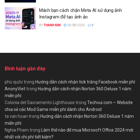
Mách bạn cách chặn Meta AI sử dụng ảnh
Instagram để tạo ảnh ảo
BY
THANH KIM
04/08/2026
0
Bình luận gần đây
phú quốc
trong
Hướng dẫn cách nhận tick trắng Facebook miễn phí
AnonyViet
trong
Hướng dẫn cách nhận Norton 360 Deluxe 1 năm
miễn phí
Colonia del Sacramento Lighthouse
trong
Techvui.com – Website
chia sẻ các Mod Game miễn phí dành cho Android
ta van hoan
trong
Hướng dẫn cách nhận Norton 360 Deluxe 1 năm
miễn phí
Nghia Pham
trong
Làm thế nào để mua Microsoft Office 2024 mới
nhất với chi phí tiết kiệm?