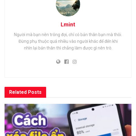
Lmint
Người mà bạn nên trông đợi, chỉ có bản thân bạn mà thôi.
Đừng phụ thuộc quá nhiều vào người khác để đến khi
nhìn lại bản thân thì chẳng làm được gì nên trò.
Related
Posts