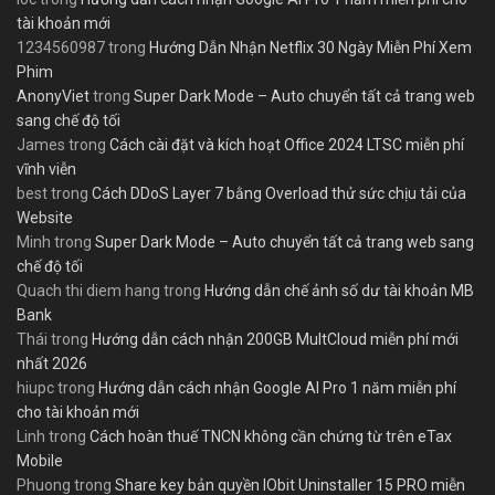
tài khoản mới
1234560987
trong
Hướng Dẫn Nhận Netflix 30 Ngày Miễn Phí Xem
Phim
AnonyViet
trong
Super Dark Mode – Auto chuyển tất cả trang web
sang chế độ tối
James
trong
Cách cài đặt và kích hoạt Office 2024 LTSC miễn phí
vĩnh viễn
best
trong
Cách DDoS Layer 7 bằng Overload thử sức chịu tải của
Website
Minh
trong
Super Dark Mode – Auto chuyển tất cả trang web sang
chế độ tối
Quach thi diem hang
trong
Hướng dẫn chế ảnh số dư tài khoản MB
Bank
Thái
trong
Hướng dẫn cách nhận 200GB MultCloud miễn phí mới
nhất 2026
hiupc
trong
Hướng dẫn cách nhận Google AI Pro 1 năm miễn phí
cho tài khoản mới
Linh
trong
Cách hoàn thuế TNCN không cần chứng từ trên eTax
Mobile
Phuong
trong
Share key bản quyền IObit Uninstaller 15 PRO miễn