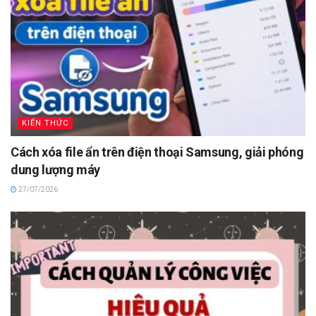
KIẾN THỨC
Cách xóa file ẩn trên điện thoại Samsung, giải phóng
dung lượng máy
27/07/2026