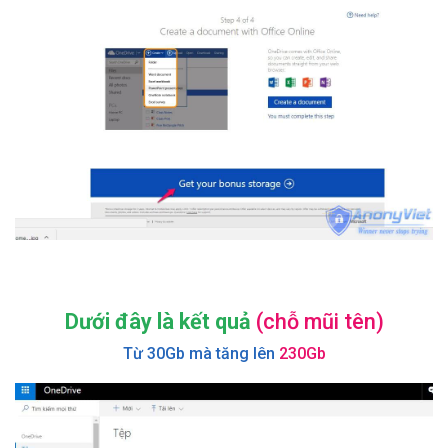
Dưới đây là kết quả
(chỗ mũi tên)
Từ 30Gb mà tăng lên
230Gb