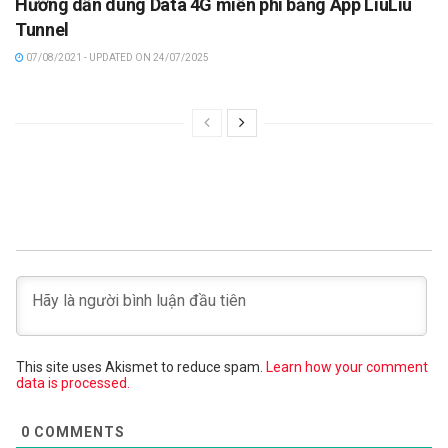
Hướng dẫn dùng Data 4G miễn phí bằng App LiuLiu
Tunnel
07/08/2021 - UPDATED ON 24/07/2025
This site uses Akismet to reduce spam.
Learn how your comment
data is processed.
0
COMMENTS