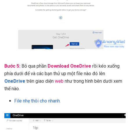
Bước 5:
Bỏ qua phần
Download OneDrive
rồi kéo xuống
phía dưới để và các bạn thử up một file nào đó lên
OneDrive
trên giao diện
web
như trong hình bên dưới xem
thế nào.
File nhẹ thôi cho nhanh.