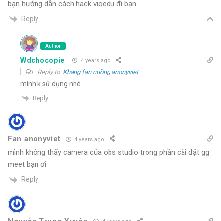
bạn hướng dẫn cách hack vioedu đi bạn
Reply
Author
Wdchocopie
4 years ago
Reply to
Khang fan cuồng anonyviet
mình k sử dụng nhé
Reply
Fan anonyviet
4 years ago
mình không thấy camera của obs studio trong phần cài đặt gg
meet bạn ơi
Reply
Nguyễn Trung Xuyên