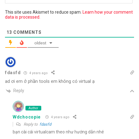
This site uses Akismet to reduce spam.
Learn how your comment
data is processed.
13
COMMENTS
oldest
fdasfd
4 years ago
ad ơi em ở phần tools em không có virtual ạ
Reply
Author
Wdchocopie
4 years ago
Reply to
fdasfd
bạn cài cái virtualcam theo như hướng dẫn nhé