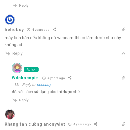
Reply
heheboy
4 years ago
máy tính bàn nếu không có webcam thì có làm được như này
không ad
Reply
Author
Wdchocopie
4 years ago
Reply to
heheboy
đối với cách sử dụng obs thì được nhé
Reply
Khang fan cuồng anonyviet
4 years ago