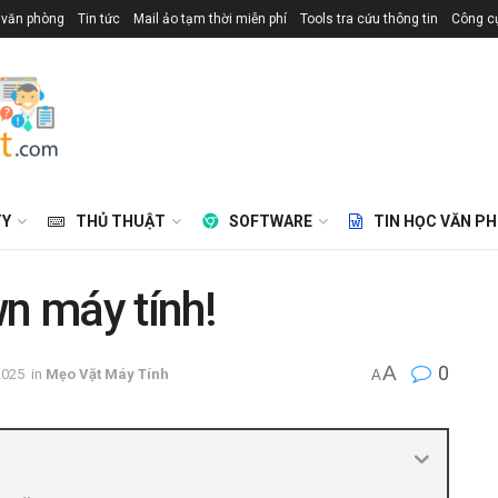
 văn phòng
Tin tức
Mail ảo tạm thời miễn phí
Tools tra cứu thông tin
Công cụ
TY
THỦ THUẬT
SOFTWARE
TIN HỌC VĂN P
n máy tính!
A
0
2025
in
Mẹo Vặt Máy Tính
A