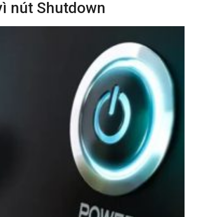
 vì nút Shutdown