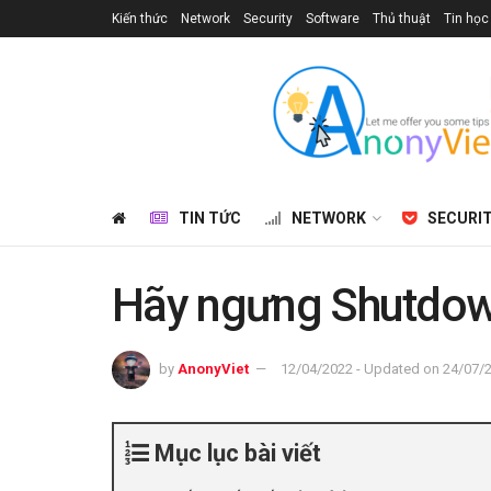
Kiến thức
Network
Security
Software
Thủ thuật
Tin học
TIN TỨC
NETWORK
SECURI
Hãy ngưng Shutdow
by
AnonyViet
12/04/2022 - Updated on 24/07/
Mục lục bài viết