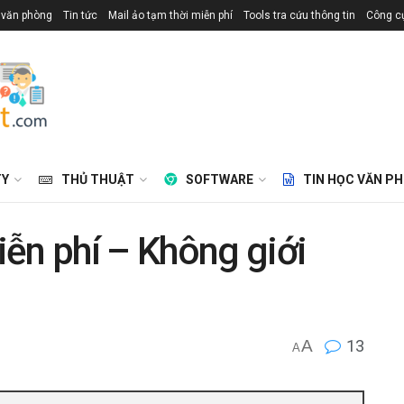
 văn phòng
Tin tức
Mail ảo tạm thời miễn phí
Tools tra cứu thông tin
Công cụ
TY
THỦ THUẬT
SOFTWARE
TIN HỌC VĂN P
ễn phí – Không giới
A
13
A