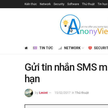
Kiến thức
Network
Security
Software
Thủ thuật
Tin học
TIN TỨC
NETWORK
SECURI
Gửi tin nhắn SMS mi
hạn
by
Lmint
15/02/2017
in
Thủ thuật