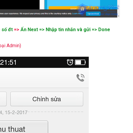
 số đt
=>
Ấn Next => Nhập tin nhắn và gửi => Done
oại Admin)