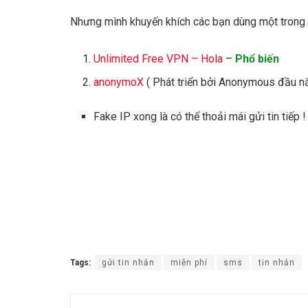
Nhưng mình khuyến khích các bạn dùng một trong h
Unlimited Free VPN – Hola
–
Phổ biến
anonymoX
( Phát triển bởi Anonymous đầu 
Fake IP xong là có thể thoải mái gửi tin tiếp
Tags:
gửi tin nhắn
miễn phí
sms
tin nhắn