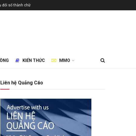
 đổi số thành chữ
HÒNG
KIẾN THỨC
MMO
Liên hệ Quảng Cáo