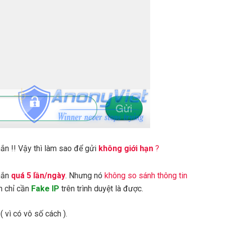
ắn !! Vậy thì làm sao để gửi
không giới hạn
?
hắn
quá 5 lần/ngày
. Nhưng nó
không so sánh thông tin
n chỉ cần
Fake IP
trên trình duyệt là được.
 vì có vô số cách ).