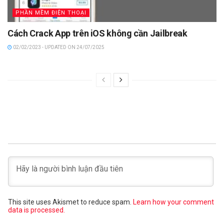
PHẦN MỀM ĐIỆN THOẠI
Cách Crack App trên iOS không cần Jailbreak
02/02/2023 - UPDATED ON 24/07/2025
This site uses Akismet to reduce spam.
Learn how your comment
data is processed.