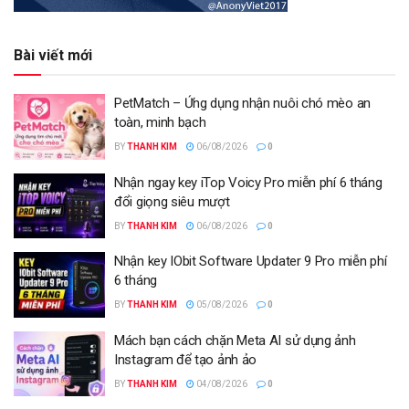
Bài viết mới
PetMatch – Ứng dụng nhận nuôi chó mèo an
toàn, minh bạch
BY
THANH KIM
06/08/2026
0
Nhận ngay key iTop Voicy Pro miễn phí 6 tháng
đổi giọng siêu mượt
BY
THANH KIM
06/08/2026
0
Nhận key IObit Software Updater 9 Pro miễn phí
6 tháng
BY
THANH KIM
05/08/2026
0
Mách bạn cách chặn Meta AI sử dụng ảnh
Instagram để tạo ảnh ảo
BY
THANH KIM
04/08/2026
0