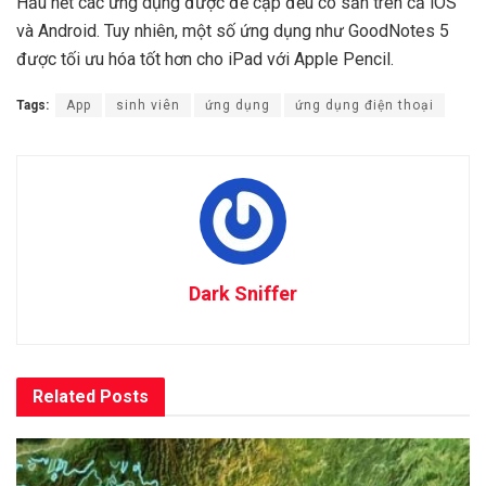
Hầu hết các ứng dụng được đề cập đều có sẵn trên cả iOS
và Android. Tuy nhiên, một số ứng dụng như GoodNotes 5
được tối ưu hóa tốt hơn cho iPad với Apple Pencil.
Tags:
App
sinh viên
ứng dụng
ứng dụng điện thoại
Dark Sniffer
Related
Posts