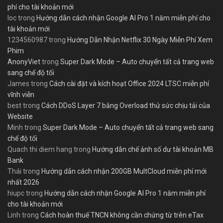
phí cho tài khoản mới
loc
trong
Hướng dẫn cách nhận Google AI Pro 1 năm miễn phí cho
tài khoản mới
1234560987
trong
Hướng Dẫn Nhận Netflix 30 Ngày Miễn Phí Xem
Phim
AnonyViet
trong
Super Dark Mode – Auto chuyển tất cả trang web
sang chế độ tối
James
trong
Cách cài đặt và kích hoạt Office 2024 LTSC miễn phí
vĩnh viễn
best
trong
Cách DDoS Layer 7 bằng Overload thử sức chịu tải của
Website
Minh
trong
Super Dark Mode – Auto chuyển tất cả trang web sang
chế độ tối
Quach thi diem hang
trong
Hướng dẫn chế ảnh số dư tài khoản MB
Bank
Thái
trong
Hướng dẫn cách nhận 200GB MultCloud miễn phí mới
nhất 2026
hiupc
trong
Hướng dẫn cách nhận Google AI Pro 1 năm miễn phí
cho tài khoản mới
Linh
trong
Cách hoàn thuế TNCN không cần chứng từ trên eTax