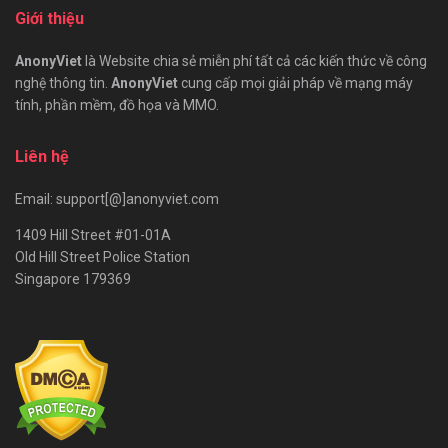
Giới thiệu
AnonyViet
là Website chia sẻ miễn phí tất cả các kiến thức về công
nghệ thông tin.
AnonyViet
cung cấp mọi giải pháp về mạng máy
tính, phần mềm, đồ họa và MMO.
Liên hệ
Email: support[@]anonyviet.com
1409 Hill Street #01-01A
Old Hill Street Police Station
Singapore 179369