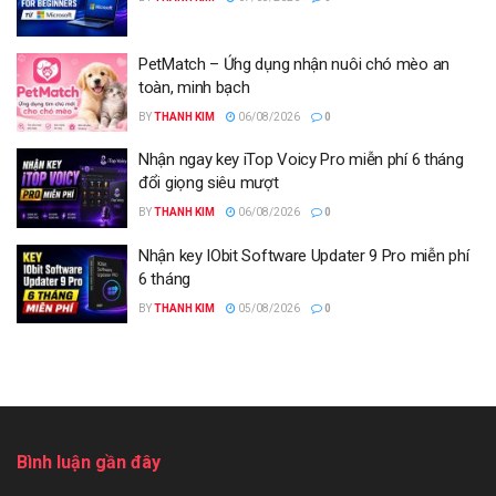
PetMatch – Ứng dụng nhận nuôi chó mèo an
toàn, minh bạch
BY
THANH KIM
06/08/2026
0
Nhận ngay key iTop Voicy Pro miễn phí 6 tháng
đổi giọng siêu mượt
BY
THANH KIM
06/08/2026
0
Nhận key IObit Software Updater 9 Pro miễn phí
6 tháng
BY
THANH KIM
05/08/2026
0
Bình luận gần đây