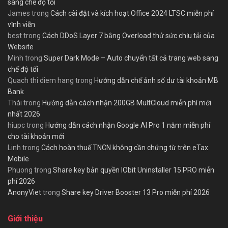
sang chế độ tối
James
trong
Cách cài đặt và kích hoạt Office 2024 LTSC miễn phí
vĩnh viễn
best
trong
Cách DDoS Layer 7 bằng Overload thử sức chịu tải của
Website
Minh
trong
Super Dark Mode – Auto chuyển tất cả trang web sang
chế độ tối
Quach thi diem hang
trong
Hướng dẫn chế ảnh số dư tài khoản MB
Bank
Thái
trong
Hướng dẫn cách nhận 200GB MultCloud miễn phí mới
nhất 2026
hiupc
trong
Hướng dẫn cách nhận Google AI Pro 1 năm miễn phí
cho tài khoản mới
Linh
trong
Cách hoàn thuế TNCN không cần chứng từ trên eTax
Mobile
Phuong
trong
Share key bản quyền IObit Uninstaller 15 PRO miễn
phí 2026
AnonyViet
trong
Share key Driver Booster 13 Pro miễn phí 2026
Giới thiệu