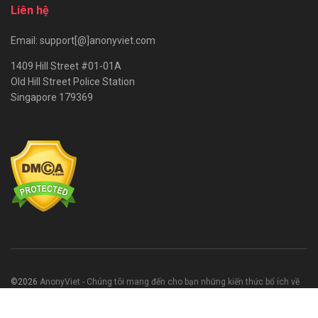
Liên hệ
Email: support[@]anonyviet.com
1409 Hill Street #01-01A
Old Hill Street Police Station
Singapore 179369
©2026
AnonyViet - Chúng tôi mang đến cho bạn những kiến thức bổ ích về
CNTT