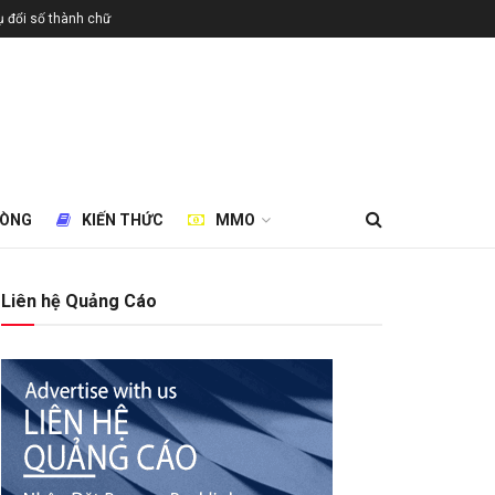
 đổi số thành chữ
HÒNG
KIẾN THỨC
MMO
Liên hệ Quảng Cáo