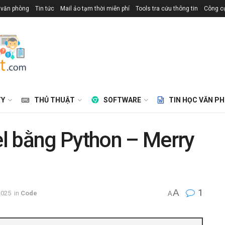
 văn phòng
Tin tức
Mail ảo tạm thời miễn phí
Tools tra cứu thông tin
Công cụ
TY
THỦ THUẬT
SOFTWARE
TIN HỌC VĂN P
l bằng Python – Merry
A
1
2025
in
Code
A