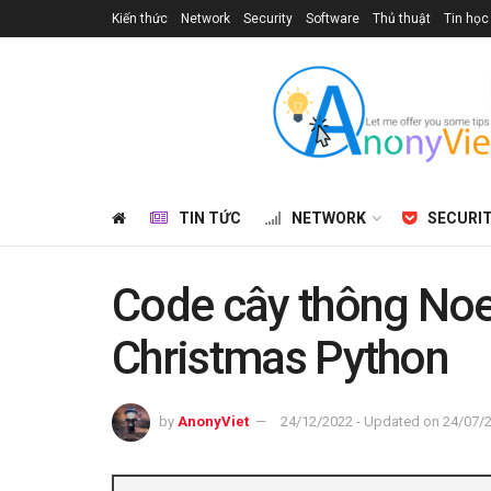
Kiến thức
Network
Security
Software
Thủ thuật
Tin học
TIN TỨC
NETWORK
SECURI
Code cây thông Noe
Christmas Python
by
AnonyViet
24/12/2022 - Updated on 24/07/