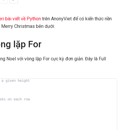
ri bài viết về Python
trên AnonyViet để có kiến thức nền
n Merry Christmas bên dưới:
ng lặp For
ng Noel với vòng lặp For cực kỳ đơn giản. Đây là Full
 a given height
sks on each row