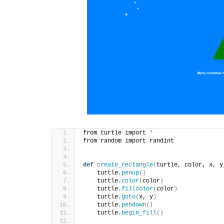
from turtle import 
*
from random import randint
def
create_rectangle
(
turtle, color, x, y
    turtle.
penup
()
    turtle.
color
(
color
)
    turtle.
fillcolor
(
color
)
    turtle.
goto
(
x, y
)
    turtle.
pendown
()
    turtle.
begin_fill
()