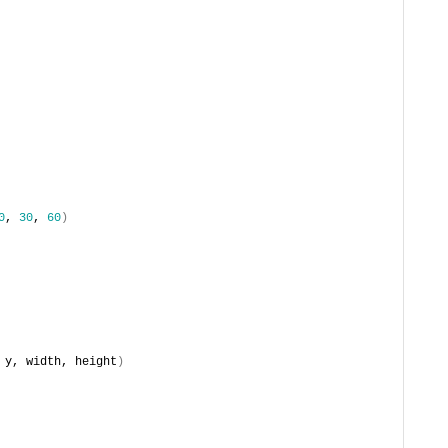
0
, 
30
, 
60
)
 y, width, height
)