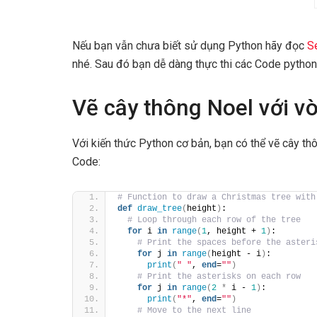
Nếu bạn vẫn chưa biết sử dụng Python hãy đọc
Se
nhé. Sau đó bạn dễ dàng thực thi các Code pytho
Vẽ cây thông Noel với vò
Với kiến thức Python cơ bản, bạn có thể vẽ cây thô
Code:
# Function to draw a Christmas tree with
def
draw_tree
(
height
)
:
# Loop through each row of the tree
for
 i 
in
range
(
1
, height + 
1
)
:
# Print the spaces before the asteri
for
 j 
in
range
(
height - i
)
:
print
(
" "
, 
end
=
""
)
# Print the asterisks on each row
for
 j 
in
range
(
2
*
 i - 
1
)
:
print
(
"*"
, 
end
=
""
)
# Move to the next line