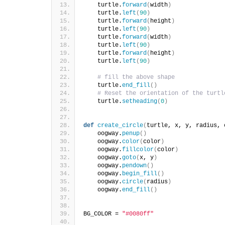
    turtle.
forward
(
width
)
    turtle.
left
(
90
)
    turtle.
forward
(
height
)
    turtle.
left
(
90
)
    turtle.
forward
(
width
)
    turtle.
left
(
90
)
    turtle.
forward
(
height
)
    turtle.
left
(
90
)
# fill the above shape
    turtle.
end_fill
()
# Reset the orientation of the turtl
    turtle.
setheading
(
0
)
def
create_circle
(
turtle, x, y, radius, 
    oogway.
penup
()
    oogway.
color
(
color
)
    oogway.
fillcolor
(
color
)
    oogway.
goto
(
x, y
)
    oogway.
pendown
()
    oogway.
begin_fill
()
    oogway.
circle
(
radius
)
    oogway.
end_fill
()
BG_COLOR = 
"#0080ff"