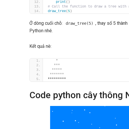
print
()
# Call the function to draw a tree with 
draw_tree
(
5
)
Ở dòng cuối chỗ:
, thay số 5 thàn
draw_tree(5)
Python nhé.
Kết quả nè:
*
***
*****
*******
*********
Code python cây thông N