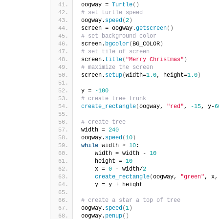
oogway = 
Turtle
()
# set turtle speed
oogway.
speed
(
2
)
screen = oogway.
getscreen
()
# set background color
screen.
bgcolor
(
BG_COLOR
)
# set tile of screen
screen.
title
(
"Merry Christmas"
)
# maximize the screen
screen.
setup
(
width=
1.0
, height=
1.0
)
y = 
-100
# create tree trunk
create_rectangle
(
oogway, 
"red"
, 
-15
, y-
6
# create tree
width = 
240
oogway.
speed
(
10
)
while
 width 
>
10
:
    width = width - 
10
    height = 
10
    x = 
0
 - width/
2
create_rectangle
(
oogway, 
"green"
, x,
    y = y + height
# create a star a top of tree
oogway.
speed
(
1
)
oogway.
penup
()