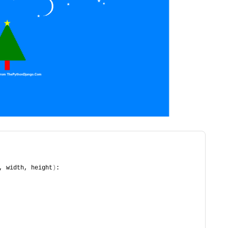
, width, height
)
: