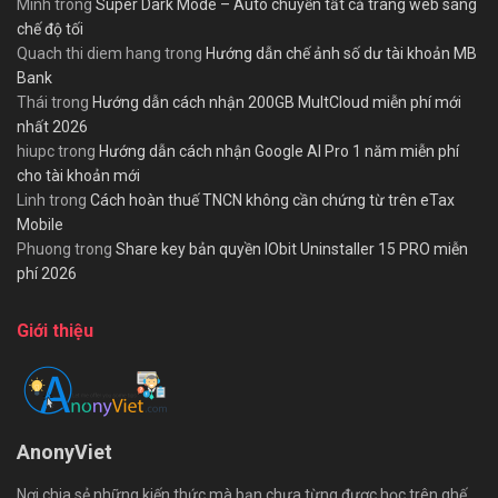
Minh
trong
Super Dark Mode – Auto chuyển tất cả trang web sang
chế độ tối
Quach thi diem hang
trong
Hướng dẫn chế ảnh số dư tài khoản MB
Bank
Thái
trong
Hướng dẫn cách nhận 200GB MultCloud miễn phí mới
nhất 2026
hiupc
trong
Hướng dẫn cách nhận Google AI Pro 1 năm miễn phí
cho tài khoản mới
Linh
trong
Cách hoàn thuế TNCN không cần chứng từ trên eTax
Mobile
Phuong
trong
Share key bản quyền IObit Uninstaller 15 PRO miễn
phí 2026
Giới thiệu
AnonyViet
Nơi chia sẻ những kiến thức mà bạn chưa từng được học trên ghế