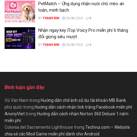
PetMatch – Ứng dụng nhận nuôi chó mèo an
toàn, minh bạch
BY
THANH KIM
06/08/2026
0
Nhận ngay key iTop Voicy Pro miễn phí 6 tháng
đổi giọng siêu mượt
BY
THANH KIM
06/08/2026
0
Bình luận gần đây
Vũ Văn Nam
trong
Hướng dẫn chế ảnh số dư tài khoản MB Bank
phú quốc
trong
Hướng dẫn cách nhận tick trắng Facebook miễn phí
AnonyViet
trong
Hướng dẫn cách nhận Norton 360 Deluxe 1 năm
miễn phí
Colonia del Sacramento Lighthouse
trong
Techvui.com – Website
chia sẻ các Mod Game miễn phí dành cho Android