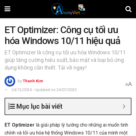
ET Optimizer: Công cụ tối ưu
hóa Windows 10/11 hiệu quả
ET Optimizer là công cụ tối ưu hóa Windows 10/11
giúp tăng cường hiệu suất, bảo mật và loại bỏ ứng
dụng không cần thiết. Tải về ngay!
by
Thanh Kim
A
A
24/12/2024 - Updated on 24/07/2025
Mục lục bài viết
ET Optimizer
là giải pháp lý tưởng cho những ai muốn tinh
chỉnh và tối ưu hóa hệ thống Windows 10/11 của mình một