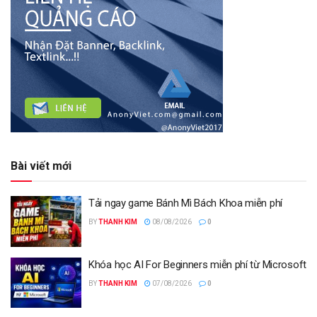
Bài viết mới
Tải ngay game Bánh Mì Bách Khoa miễn phí
BY
THANH KIM
08/08/2026
0
Khóa học AI For Beginners miễn phí từ Microsoft
BY
THANH KIM
07/08/2026
0