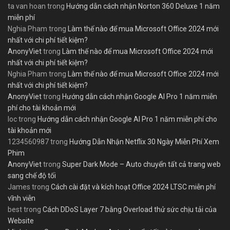
ta van hoan
trong
Hướng dẫn cách nhận Norton 360 Deluxe 1 năm
miễn phí
Nghia Pham
trong
Làm thế nào để mua Microsoft Office 2024 mới
nhất với chi phí tiết kiệm?
AnonyViet
trong
Làm thế nào để mua Microsoft Office 2024 mới
nhất với chi phí tiết kiệm?
Nghia Pham
trong
Làm thế nào để mua Microsoft Office 2024 mới
nhất với chi phí tiết kiệm?
AnonyViet
trong
Hướng dẫn cách nhận Google AI Pro 1 năm miễn
phí cho tài khoản mới
loc
trong
Hướng dẫn cách nhận Google AI Pro 1 năm miễn phí cho
tài khoản mới
1234560987
trong
Hướng Dẫn Nhận Netflix 30 Ngày Miễn Phí Xem
Phim
AnonyViet
trong
Super Dark Mode – Auto chuyển tất cả trang web
sang chế độ tối
James
trong
Cách cài đặt và kích hoạt Office 2024 LTSC miễn phí
vĩnh viễn
best
trong
Cách DDoS Layer 7 bằng Overload thử sức chịu tải của
Website