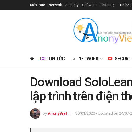
Kiến thức
Network
Security
Software
Thủ thuật
Tin học
TIN TỨC
NETWORK
SECURI
Download SoloLear
lập trình trên điện t
by
AnonyViet
30/01/2020 - Updated on 24/07/