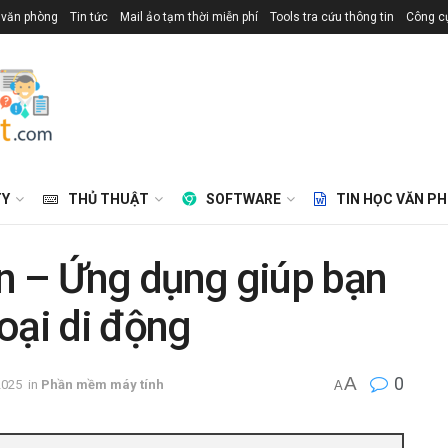
 văn phòng
Tin tức
Mail ảo tạm thời miễn phí
Tools tra cứu thông tin
Công cụ
TY
THỦ THUẬT
SOFTWARE
TIN HỌC VĂN P
n – Ứng dụng giúp bạn
hoại di động
A
0
2025
in
Phần mềm máy tính
A