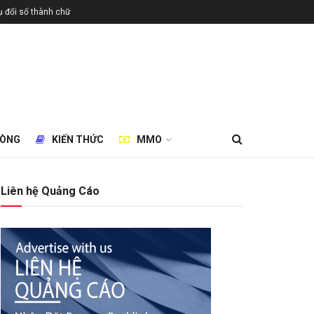
 đổi số thành chữ
HÒNG
KIẾN THỨC
MMO
Liên hệ Quảng Cáo