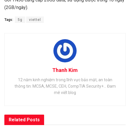
(2GB/ngày).
Tags:
5g
viettel
Thanh Kim
12 năm kinh nghiệm trong lĩnh vực bảo mật, an toàn
thông tin: MCSA, MCSE, CEH, CompTIA Security+... Đam
mê viết blog
Related
Posts