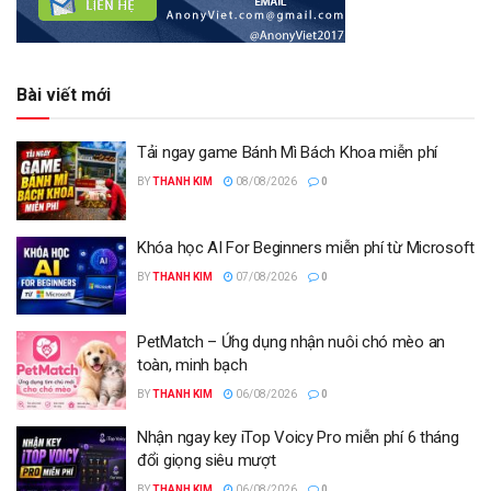
Bài viết mới
Tải ngay game Bánh Mì Bách Khoa miễn phí
BY
THANH KIM
08/08/2026
0
Khóa học AI For Beginners miễn phí từ Microsoft
BY
THANH KIM
07/08/2026
0
PetMatch – Ứng dụng nhận nuôi chó mèo an
toàn, minh bạch
BY
THANH KIM
06/08/2026
0
Nhận ngay key iTop Voicy Pro miễn phí 6 tháng
đổi giọng siêu mượt
BY
THANH KIM
06/08/2026
0