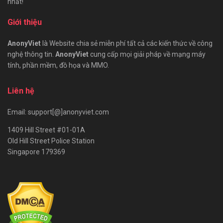
nhất!
Giới thiệu
AnonyViet
là Website chia sẻ miễn phí tất cả các kiến thức về công
nghệ thông tin.
AnonyViet
cung cấp mọi giải pháp về mạng máy
tính, phần mềm, đồ họa và MMO.
Liên hệ
Email: support[@]anonyviet.com
1409 Hill Street #01-01A
Old Hill Street Police Station
Singapore 179369