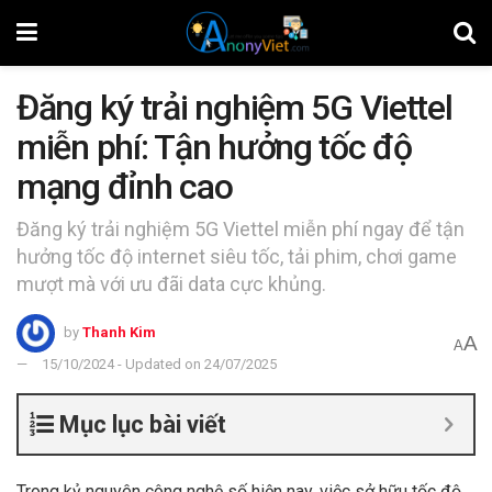
Đăng ký trải nghiệm 5G Viettel
miễn phí: Tận hưởng tốc độ
mạng đỉnh cao
Đăng ký trải nghiệm 5G Viettel miễn phí ngay để tận
hưởng tốc độ internet siêu tốc, tải phim, chơi game
mượt mà với ưu đãi data cực khủng.
by
Thanh Kim
A
A
15/10/2024 - Updated on 24/07/2025
Mục lục bài viết
Trong kỷ nguyên công nghệ số hiện nay, việc sở hữu tốc độ