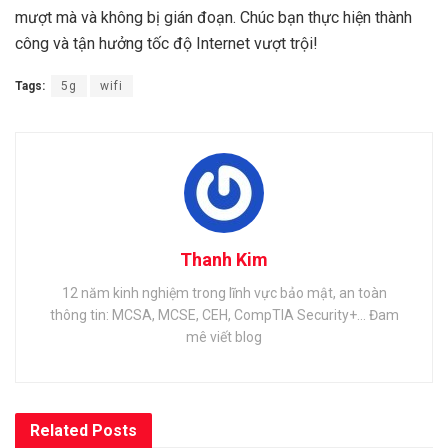
mượt mà và không bị gián đoạn. Chúc bạn thực hiện thành
công và tận hưởng tốc độ Internet vượt trội!
Tags:
5g
wifi
Thanh Kim
12 năm kinh nghiệm trong lĩnh vực bảo mật, an toàn
thông tin: MCSA, MCSE, CEH, CompTIA Security+... Đam
mê viết blog
Related
Posts