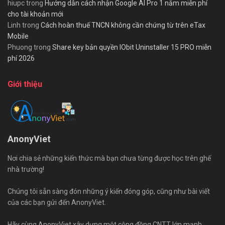
hiupc
trong
Hướng dẫn cách nhận Google AI Pro 1 năm miễn phí
cho tài khoản mới
Linh
trong
Cách hoàn thuế TNCN không cần chứng từ trên eTax
Mobile
Phuong
trong
Share key bản quyền IObit Uninstaller 15 PRO miễn
phí 2026
Giới thiệu
AnonyViet
Nơi chia sẻ những kiến thức mà bạn chưa từng được học trên ghế
nhà trường!
Chúng tôi sẵn sàng đón những ý kiến đóng góp, cũng như bài viết
của các bạn gửi đến AnonyViet.
Hãy cùng AnonyViet xây dựng một cộng đồng CNTT lớn mạnh