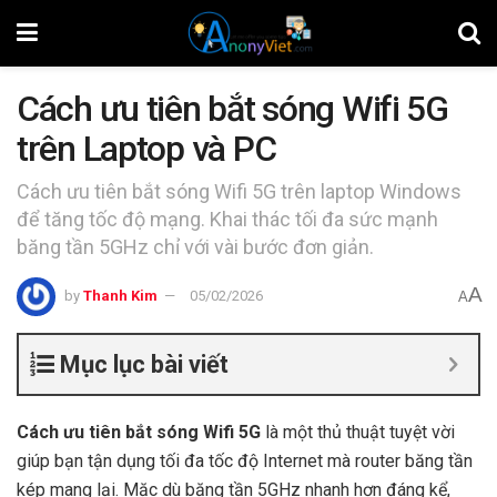
Cách ưu tiên bắt sóng Wifi 5G
trên Laptop và PC
Cách ưu tiên bắt sóng Wifi 5G trên laptop Windows
để tăng tốc độ mạng. Khai thác tối đa sức mạnh
băng tần 5GHz chỉ với vài bước đơn giản.
A
by
Thanh Kim
05/02/2026
A
Mục lục bài viết
Cách ưu tiên bắt sóng Wifi 5G
là một thủ thuật tuyệt vời
giúp bạn tận dụng tối đa tốc độ Internet mà router băng tần
kép mang lại. Mặc dù băng tần 5GHz nhanh hơn đáng kể,