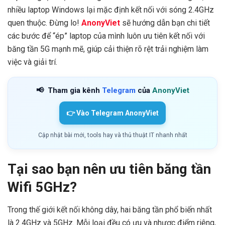
nhiều laptop Windows lại mặc định kết nối với sóng 2.4GHz
quen thuộc. Đừng lo!
AnonyViet
sẽ hướng dẫn bạn chi tiết
các bước để “ép” laptop của mình luôn ưu tiên kết nối với
băng tần 5G mạnh mẽ, giúp cải thiện rõ rệt trải nghiệm làm
việc và giải trí.
📢
Tham gia kênh
Telegram
của
AnonyViet
👉 Vào Telegram AnonyViet
Cập nhật bài mới, tools hay và thủ thuật IT nhanh nhất
Tại sao bạn nên ưu tiên băng tần
Wifi 5GHz?
Trong thế giới kết nối không dây, hai băng tần phổ biến nhất
là 2.4GHz và 5GHz. Mỗi loại đều có ưu và nhược điểm riêng,