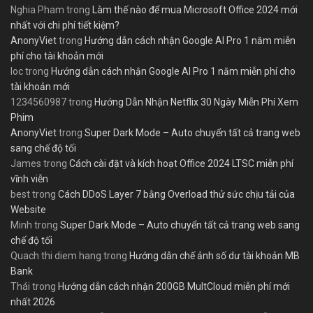
Nghia Pham
trong
Làm thế nào để mua Microsoft Office 2024 mới
nhất với chi phí tiết kiệm?
AnonyViet
trong
Hướng dẫn cách nhận Google AI Pro 1 năm miễn
phí cho tài khoản mới
loc
trong
Hướng dẫn cách nhận Google AI Pro 1 năm miễn phí cho
tài khoản mới
1234560987
trong
Hướng Dẫn Nhận Netflix 30 Ngày Miễn Phí Xem
Phim
AnonyViet
trong
Super Dark Mode – Auto chuyển tất cả trang web
sang chế độ tối
James
trong
Cách cài đặt và kích hoạt Office 2024 LTSC miễn phí
vĩnh viễn
best
trong
Cách DDoS Layer 7 bằng Overload thử sức chịu tải của
Website
Minh
trong
Super Dark Mode – Auto chuyển tất cả trang web sang
chế độ tối
Quach thi diem hang
trong
Hướng dẫn chế ảnh số dư tài khoản MB
Bank
Thái
trong
Hướng dẫn cách nhận 200GB MultCloud miễn phí mới
nhất 2026