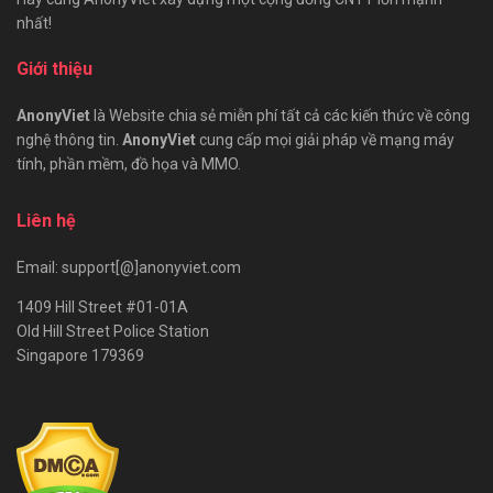
nhất!
Giới thiệu
AnonyViet
là Website chia sẻ miễn phí tất cả các kiến thức về công
nghệ thông tin.
AnonyViet
cung cấp mọi giải pháp về mạng máy
tính, phần mềm, đồ họa và MMO.
Liên hệ
Email: support[@]anonyviet.com
1409 Hill Street #01-01A
Old Hill Street Police Station
Singapore 179369