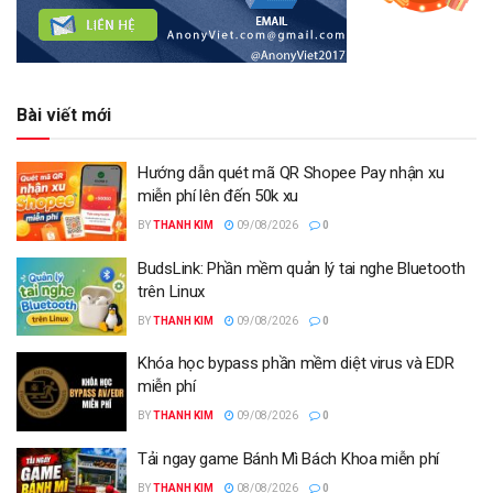
Bài viết mới
Hướng dẫn quét mã QR Shopee Pay nhận xu
miễn phí lên đến 50k xu
BY
THANH KIM
09/08/2026
0
BudsLink: Phần mềm quản lý tai nghe Bluetooth
trên Linux
BY
THANH KIM
09/08/2026
0
Khóa học bypass phần mềm diệt virus và EDR
miễn phí
BY
THANH KIM
09/08/2026
0
Tải ngay game Bánh Mì Bách Khoa miễn phí
BY
THANH KIM
08/08/2026
0