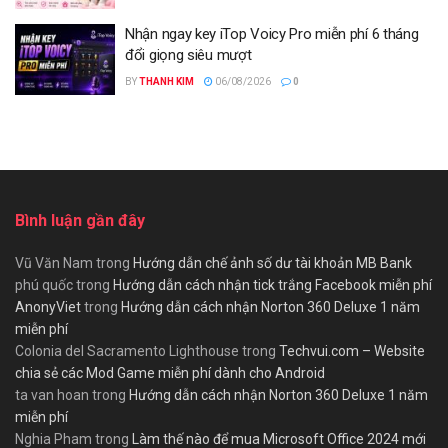
Nhận ngay key iTop Voicy Pro miễn phí 6 tháng
đổi giọng siêu mượt
BY
THANH KIM
06/08/2026
0
Bình luận gần đây
Vũ Văn Nam
trong
Hướng dẫn chế ảnh số dư tài khoản MB Bank
phú quốc
trong
Hướng dẫn cách nhận tick trắng Facebook miễn phí
AnonyViet
trong
Hướng dẫn cách nhận Norton 360 Deluxe 1 năm
miễn phí
Colonia del Sacramento Lighthouse
trong
Techvui.com – Website
chia sẻ các Mod Game miễn phí dành cho Android
ta van hoan
trong
Hướng dẫn cách nhận Norton 360 Deluxe 1 năm
miễn phí
Nghia Pham
trong
Làm thế nào để mua Microsoft Office 2024 mới