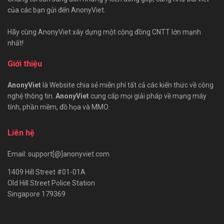
của các bạn gửi đến AnonyViet.
Hãy cùng AnonyViet xây dựng một cộng đồng CNTT lớn mạnh
nhất!
Giới thiệu
AnonyViet
là Website chia sẻ miễn phí tất cả các kiến thức về công
nghệ thông tin.
AnonyViet
cung cấp mọi giải pháp về mạng máy
tính, phần mềm, đồ họa và MMO.
Liên hệ
Email: support[@]anonyviet.com
1409 Hill Street #01-01A
Old Hill Street Police Station
Singapore 179369