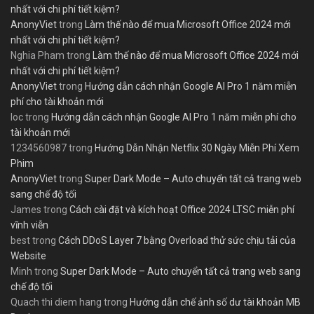
nhất với chi phí tiết kiệm?
AnonyViet
trong
Làm thế nào để mua Microsoft Office 2024 mới
nhất với chi phí tiết kiệm?
Nghia Pham
trong
Làm thế nào để mua Microsoft Office 2024 mới
nhất với chi phí tiết kiệm?
AnonyViet
trong
Hướng dẫn cách nhận Google AI Pro 1 năm miễn
phí cho tài khoản mới
loc
trong
Hướng dẫn cách nhận Google AI Pro 1 năm miễn phí cho
tài khoản mới
1234560987
trong
Hướng Dẫn Nhận Netflix 30 Ngày Miễn Phí Xem
Phim
AnonyViet
trong
Super Dark Mode – Auto chuyển tất cả trang web
sang chế độ tối
James
trong
Cách cài đặt và kích hoạt Office 2024 LTSC miễn phí
vĩnh viễn
best
trong
Cách DDoS Layer 7 bằng Overload thử sức chịu tải của
Website
Minh
trong
Super Dark Mode – Auto chuyển tất cả trang web sang
chế độ tối
Quach thi diem hang
trong
Hướng dẫn chế ảnh số dư tài khoản MB