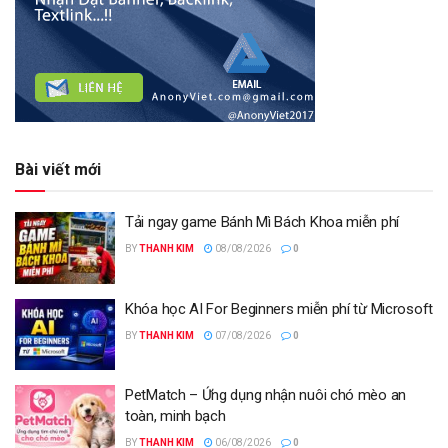
Bài viết mới
Tải ngay game Bánh Mì Bách Khoa miễn phí
BY
THANH KIM
08/08/2026
0
Khóa học AI For Beginners miễn phí từ Microsoft
BY
THANH KIM
07/08/2026
0
PetMatch – Ứng dụng nhận nuôi chó mèo an
toàn, minh bạch
BY
THANH KIM
06/08/2026
0