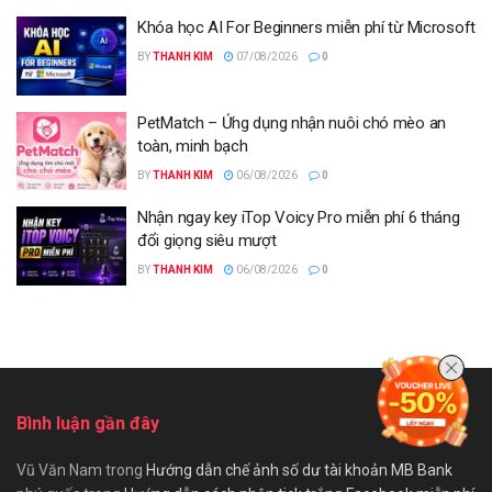
Khóa học AI For Beginners miễn phí từ Microsoft
BY
THANH KIM
07/08/2026
0
PetMatch – Ứng dụng nhận nuôi chó mèo an
toàn, minh bạch
BY
THANH KIM
06/08/2026
0
Nhận ngay key iTop Voicy Pro miễn phí 6 tháng
đổi giọng siêu mượt
BY
THANH KIM
06/08/2026
0
Bình luận gần đây
Vũ Văn Nam
trong
Hướng dẫn chế ảnh số dư tài khoản MB Bank