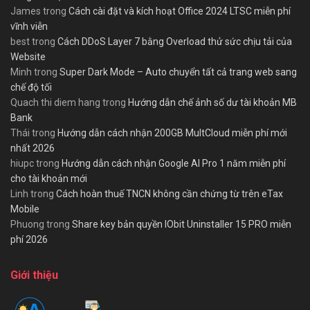
James
trong
Cách cài đặt và kích hoạt Office 2024 LTSC miễn phí
vĩnh viễn
best
trong
Cách DDoS Layer 7 bằng Overload thử sức chịu tải của
Website
Minh
trong
Super Dark Mode – Auto chuyển tất cả trang web sang
chế độ tối
Quach thi diem hang
trong
Hướng dẫn chế ảnh số dư tài khoản MB
Bank
Thái
trong
Hướng dẫn cách nhận 200GB MultCloud miễn phí mới
nhất 2026
hiupc
trong
Hướng dẫn cách nhận Google AI Pro 1 năm miễn phí
cho tài khoản mới
Linh
trong
Cách hoàn thuế TNCN không cần chứng từ trên eTax
Mobile
Phuong
trong
Share key bản quyền IObit Uninstaller 15 PRO miễn
phí 2026
Giới thiệu