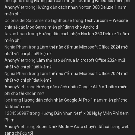
phú quốc
trong
Hướng dẫn cách nhận tick trắng Facebook miễn phí
AnonyViet
trong
Hướng dẫn cách nhận Norton 360 Deluxe 1 năm
miễn phí
Colonia del Sacramento Lighthouse
trong
Techvui.com – Website
chia sẻ các Mod Game miễn phí dành cho Android
ta van hoan
trong
Hướng dẫn cách nhận Norton 360 Deluxe 1 năm
miễn phí
Nghia Pham
trong
Làm thế nào để mua Microsoft Office 2024 mới
nhất với chi phí tiết kiệm?
AnonyViet
trong
Làm thế nào để mua Microsoft Office 2024 mới
nhất với chi phí tiết kiệm?
Nghia Pham
trong
Làm thế nào để mua Microsoft Office 2024 mới
nhất với chi phí tiết kiệm?
AnonyViet
trong
Hướng dẫn cách nhận Google AI Pro 1 năm miễn
phí cho tài khoản mới
loc
trong
Hướng dẫn cách nhận Google AI Pro 1 năm miễn phí cho
tài khoản mới
1234560987
trong
Hướng Dẫn Nhận Netflix 30 Ngày Miễn Phí Xem
Phim
AnonyViet
trong
Super Dark Mode – Auto chuyển tất cả trang web
sang chế độ tối