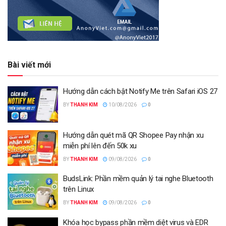
Bài viết mới
Hướng dẫn cách bật Notify Me trên Safari iOS 27
BY
THANH KIM
10/08/2026
0
Hướng dẫn quét mã QR Shopee Pay nhận xu
miễn phí lên đến 50k xu
BY
THANH KIM
09/08/2026
0
BudsLink: Phần mềm quản lý tai nghe Bluetooth
trên Linux
BY
THANH KIM
09/08/2026
0
Khóa học bypass phần mềm diệt virus và EDR