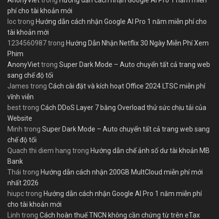
AnonyViet
trong
Hướng dẫn cách nhận Google AI Pro 1 năm miễn
phí cho tài khoản mới
loc
trong
Hướng dẫn cách nhận Google AI Pro 1 năm miễn phí cho
tài khoản mới
1234560987
trong
Hướng Dẫn Nhận Netflix 30 Ngày Miễn Phí Xem
Phim
AnonyViet
trong
Super Dark Mode – Auto chuyển tất cả trang web
sang chế độ tối
James
trong
Cách cài đặt và kích hoạt Office 2024 LTSC miễn phí
vĩnh viễn
best
trong
Cách DDoS Layer 7 bằng Overload thử sức chịu tải của
Website
Minh
trong
Super Dark Mode – Auto chuyển tất cả trang web sang
chế độ tối
Quach thi diem hang
trong
Hướng dẫn chế ảnh số dư tài khoản MB
Bank
Thái
trong
Hướng dẫn cách nhận 200GB MultCloud miễn phí mới
nhất 2026
hiupc
trong
Hướng dẫn cách nhận Google AI Pro 1 năm miễn phí
cho tài khoản mới
Linh
trong
Cách hoàn thuế TNCN không cần chứng từ trên eTax