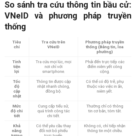
So sánh tra cứu thông tin bầu cử:
VNeID và phương pháp truyền
thống
Tiêu
Tra cứu trên
Phương pháp truyền
chí
VNeID
thống (Bảng tin, loa
phường)
Tính
Tra cứu mọi lúc, mọi
Phải đến trực tiếp các
tiện
nơi chỉ với
điểm niêm yết công
lợi
smartphone.
cộng.
Tốc
Thông tin được cập
Có thể có độ trễ, phụ
độ
nhật nhanh chóng,
thuộc vào việc in ấn,
cập
đồng bộ.
niêm yết.
nhật
Mức
Cung cấp tiểu sử,
Thường chỉ có thông
độ chi
quá trình công tác
tin cơ bản, tóm tắt.
tiết
chi tiết.
Khả
Có thể yêu cầu thay
Không có, chỉ tiếp nhận
năng
đổi nơi bỏ phiếu
thông tin một chiều.
tương
trực tuyến.