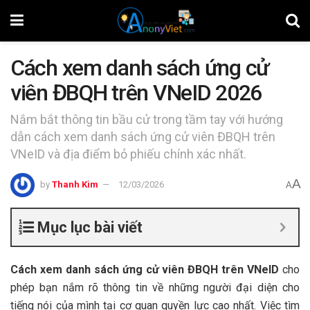
Cách xem danh sách ứng cử
viên ĐBQH trên VNeID 2026
Nắm bắt thông tin bầu cử trong tầm tay với hướng
dẫn cách xem danh sách ứng cử viên ĐBQH trên
VNeID và địa điểm bỏ phiếu chính xác nhất.
A
by
Thanh Kim
12/03/2026
A
Mục lục bài viết
Cách xem danh sách ứng cử viên ĐBQH trên VNeID
cho
phép bạn nắm rõ thông tin về những người đại diện cho
tiếng nói của mình tại cơ quan quyền lực cao nhất. Việc tìm