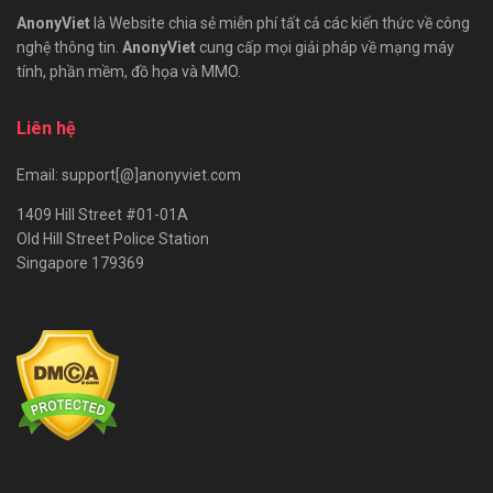
AnonyViet
là Website chia sẻ miễn phí tất cả các kiến thức về công
nghệ thông tin.
AnonyViet
cung cấp mọi giải pháp về mạng máy
tính, phần mềm, đồ họa và MMO.
Liên hệ
Email: support[@]anonyviet.com
1409 Hill Street #01-01A
Old Hill Street Police Station
Singapore 179369