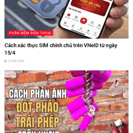
PHẦN MỀM ĐIỆN THOẠI
Cách xác thực SIM chính chủ trên VNeID từ ngày
15/4
15/04/2026