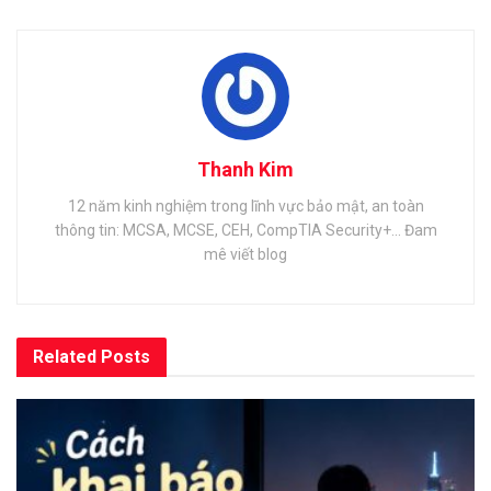
Thanh Kim
12 năm kinh nghiệm trong lĩnh vực bảo mật, an toàn
thông tin: MCSA, MCSE, CEH, CompTIA Security+... Đam
mê viết blog
Related
Posts