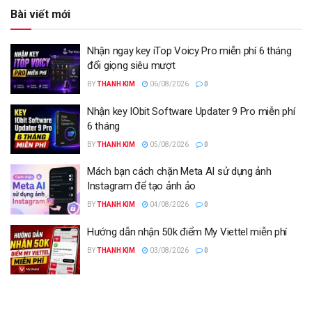
Bài viết mới
Nhận ngay key iTop Voicy Pro miễn phí 6 tháng
đổi giọng siêu mượt
BY
THANH KIM
06/08/2026
0
Nhận key IObit Software Updater 9 Pro miễn phí
6 tháng
BY
THANH KIM
05/08/2026
0
Mách bạn cách chặn Meta AI sử dụng ảnh
Instagram để tạo ảnh ảo
BY
THANH KIM
04/08/2026
0
Hướng dẫn nhận 50k điểm My Viettel miễn phí
BY
THANH KIM
03/08/2026
0