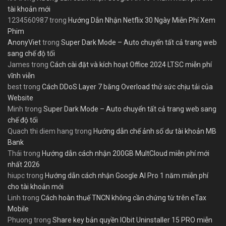
tài khoản mới
1234560987
trong
Hướng Dẫn Nhận Netflix 30 Ngày Miễn Phí Xem
Phim
AnonyViet
trong
Super Dark Mode – Auto chuyển tất cả trang web
sang chế độ tối
James
trong
Cách cài đặt và kích hoạt Office 2024 LTSC miễn phí
vĩnh viễn
best
trong
Cách DDoS Layer 7 bằng Overload thử sức chịu tải của
Website
Minh
trong
Super Dark Mode – Auto chuyển tất cả trang web sang
chế độ tối
Quach thi diem hang
trong
Hướng dẫn chế ảnh số dư tài khoản MB
Bank
Thái
trong
Hướng dẫn cách nhận 200GB MultCloud miễn phí mới
nhất 2026
hiupc
trong
Hướng dẫn cách nhận Google AI Pro 1 năm miễn phí
cho tài khoản mới
Linh
trong
Cách hoàn thuế TNCN không cần chứng từ trên eTax
Mobile
Phuong
trong
Share key bản quyền IObit Uninstaller 15 PRO miễn