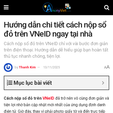
Hướng dẫn chi tiết cách nộp sổ
đỏ trên VNeID ngay tại nhà
Cách nộp sổ đỏ trên VNeID chỉ với vài bước đơn giản
trên điện thoại. Hướng dẫn dễ hiểu giúp bạn hoàn tất
thủ tục nhanh chóng, tiện lợi.
A
by
Thanh Kim
13/11/2025
A
Mục lục bài viết
Cách nộp sổ đỏ trên
VNeID
đã trở nên vô cùng đơn giản và
tiện lợi nhờ bản cập nhật mới nhất của ứng dụng định danh
điện tử. Giờ đây, thay vì phải photo giấy tờ và đến trực tiếp