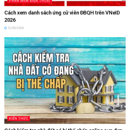
PHẦN MỀM ĐIỆN THOẠI
Cách xem danh sách ứng cử viên ĐBQH trên VNeID
2026
12/03/2026
KIẾN THỨC