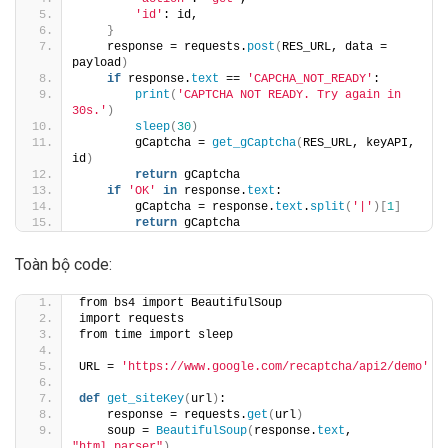
'id'
: id,
}
    response = requests.
post
(
RES_URL, data = 
payload
)
if
 response.
text
 == 
'CAPCHA_NOT_READY'
:
print
(
'CAPTCHA NOT READY. Try again in 
30s.'
)
sleep
(
30
)
        gCaptcha = 
get_gCaptcha
(
RES_URL, keyAPI, 
id
)
return
 gCaptcha
if
'OK'
in
 response.
text
:
        gCaptcha = response.
text
.
split
(
'|'
)[
1
]
return
 gCaptcha
Toàn bộ code:
from bs4 import BeautifulSoup
import requests
from time import sleep
URL = 
'https://www.google.com/recaptcha/api2/demo'
def
get_siteKey
(
url
)
:
    response = requests.
get
(
url
)
    soup = 
BeautifulSoup
(
response.
text
, 
"html.parser"
)