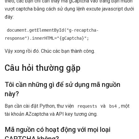
theo, các bạn chỉ cần thay mã gCaptcha vào trang bạn muốn
vượt captcha bằng cách sử dụng lệnh excute javascript dưới
đây:
document.getElementById("g-recaptcha-
response").innerHTML="{gCaptcha}";
Vậy xong rồi đó. Chúc các bạn thành công.
Câu hỏi thường gặp
Tôi cần những gì để sử dụng mã nguồn
này?
Bạn cần cài đặt Python, thư viện
và
, một
requests
bs4
tài khoản AZcaptcha và API key tương ứng.
Mã nguồn có hoạt động với mọi loại
CAPTCHA không?