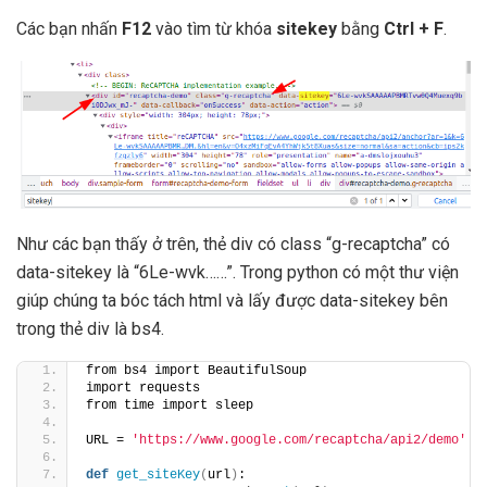
Các bạn nhấn
F12
vào tìm từ khóa
sitekey
bằng
Ctrl + F
.
Như các bạn thấy ở trên, thẻ div có class “g-recaptcha” có
data-sitekey là “6Le-wvk……”. Trong python có một thư viện
giúp chúng ta bóc tách html và lấy được data-sitekey bên
trong thẻ div là bs4.
from bs4 import BeautifulSoup
import requests
from time import sleep
URL = 
'https://www.google.com/recaptcha/api2/demo'
def
get_siteKey
(
url
)
: