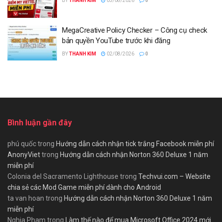
BY
THANH KIM
03/08/2026
0
MegaCreative Policy Checker – Công cụ check
bản quyền YouTube trước khi đăng
BY
THANH KIM
02/08/2026
0
Bình luận gần đây
phú quốc
trong
Hướng dẫn cách nhận tick trắng Facebook miễn phí
AnonyViet
trong
Hướng dẫn cách nhận Norton 360 Deluxe 1 năm
miễn phí
Colonia del Sacramento Lighthouse
trong
Techvui.com – Website
chia sẻ các Mod Game miễn phí dành cho Android
ta van hoan
trong
Hướng dẫn cách nhận Norton 360 Deluxe 1 năm
miễn phí
Nghia Pham
trong
Làm thế nào để mua Microsoft Office 2024 mới