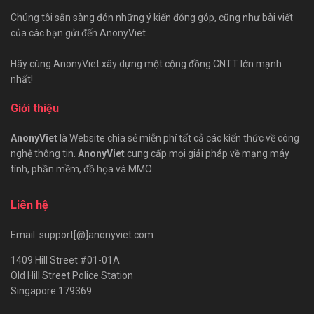
Chúng tôi sẵn sàng đón những ý kiến đóng góp, cũng như bài viết
của các bạn gửi đến AnonyViet.
Hãy cùng AnonyViet xây dựng một cộng đồng CNTT lớn mạnh
nhất!
Giới thiệu
AnonyViet
là Website chia sẻ miễn phí tất cả các kiến thức về công
nghệ thông tin.
AnonyViet
cung cấp mọi giải pháp về mạng máy
tính, phần mềm, đồ họa và MMO.
Liên hệ
Email: support[@]anonyviet.com
1409 Hill Street #01-01A
Old Hill Street Police Station
Singapore 179369