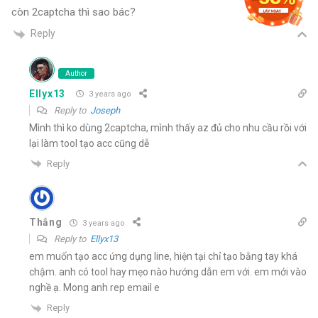
còn 2captcha thì sao bác?
Reply
Author
Ellyx13
3 years ago
Reply to
Joseph
Mình thì ko dùng 2captcha, mình thấy az đủ cho nhu cầu rồi với
lại làm tool tạo acc cũng dễ
Reply
Thắng
3 years ago
Reply to
Ellyx13
em muốn tạo acc ứng dụng line, hiện tại chỉ tạo bằng tay khá
chậm. anh có tool hay mẹo nào hướng dẫn em với. em mới vào
nghề ạ. Mong anh rep email e
Reply