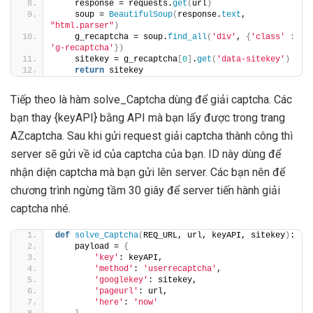
    response = requests.
get
(
url
)
    soup = 
BeautifulSoup
(
response.
text
, 
"html.parser"
)
    g_recaptcha = soup.
find_all
(
'div'
, 
{
'class'
:
'g-recaptcha'
})
    sitekey = g_recaptcha
[
0
]
.
get
(
'data-sitekey'
)
return
 sitekey
Tiếp theo là hàm solve_Captcha dùng để giải captcha. Các
bạn thay {keyAPI} bằng API mà bạn lấy được trong trang
AZcaptcha. Sau khi gửi request giải captcha thành công thì
server sẽ gửi về id của captcha của bạn. ID này dùng để
nhận diện captcha mà bạn gửi lên server. Các bạn nên để
chương trình ngừng tầm 30 giây để server tiến hành giải
captcha nhé.
def
solve_Captcha
(
REQ_URL, url, keyAPI, sitekey
)
:
    payload = 
{
'key'
: keyAPI,
'method'
: 
'userrecaptcha'
,
'googlekey'
: sitekey,
'pageurl'
: url,
'here'
: 
'now'