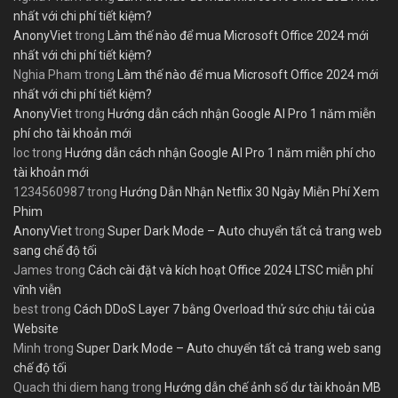
nhất với chi phí tiết kiệm?
AnonyViet
trong
Làm thế nào để mua Microsoft Office 2024 mới
nhất với chi phí tiết kiệm?
Nghia Pham
trong
Làm thế nào để mua Microsoft Office 2024 mới
nhất với chi phí tiết kiệm?
AnonyViet
trong
Hướng dẫn cách nhận Google AI Pro 1 năm miễn
phí cho tài khoản mới
loc
trong
Hướng dẫn cách nhận Google AI Pro 1 năm miễn phí cho
tài khoản mới
1234560987
trong
Hướng Dẫn Nhận Netflix 30 Ngày Miễn Phí Xem
Phim
AnonyViet
trong
Super Dark Mode – Auto chuyển tất cả trang web
sang chế độ tối
James
trong
Cách cài đặt và kích hoạt Office 2024 LTSC miễn phí
vĩnh viễn
best
trong
Cách DDoS Layer 7 bằng Overload thử sức chịu tải của
Website
Minh
trong
Super Dark Mode – Auto chuyển tất cả trang web sang
chế độ tối
Quach thi diem hang
trong
Hướng dẫn chế ảnh số dư tài khoản MB