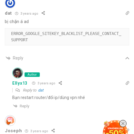
dat
3 years ago
bị chặn á ad
ERROR_GOOGLE_SITEKEY_BLACKLIST_PLEASE_CONTACT_
Reply
Author
Ellyx13
3 years ago
Reply to
dat
Bạn restart router/đổi ip/dùng vpn nhé
Reply
Joseph
3 years ago