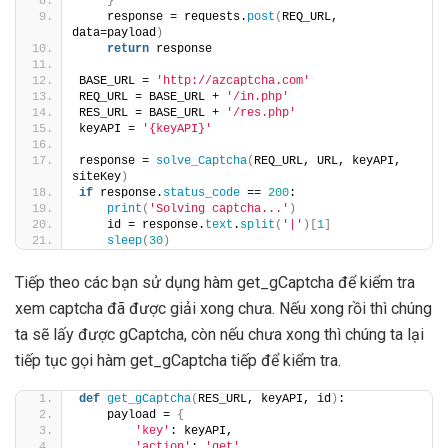
}
    response = requests.
post
(
REQ_URL, 
data=payload
)
return
 response
BASE_URL = 
'http://azcaptcha.com'
REQ_URL = BASE_URL + 
'/in.php'
RES_URL = BASE_URL + 
'/res.php'
keyAPI = 
'{keyAPI}'
response = 
solve_Captcha
(
REQ_URL, URL, keyAPI, 
siteKey
)
if
 response.
status_code
 == 
200
:
print
(
'Solving captcha...'
)
    id = response.
text
.
split
(
'|'
)[
1
]
sleep
(
30
)
Tiếp theo các bạn sử dụng hàm get_gCaptcha để kiểm tra
xem captcha đã được giải xong chưa. Nếu xong rồi thì chúng
ta sẽ lấy được gCaptcha, còn nếu chưa xong thì chúng ta lại
tiếp tục gọi hàm get_gCaptcha tiếp để kiểm tra.
def
get_gCaptcha
(
RES_URL, keyAPI, id
)
:
    payload = 
{
'key'
: keyAPI,
'action'
: 
'get'
,