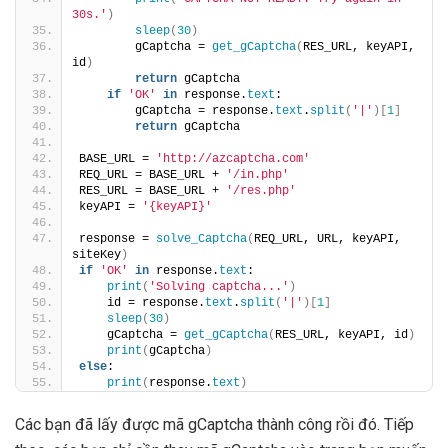
30s.'
)
sleep
(
30
)
        gCaptcha = 
get_gCaptcha
(
RES_URL, keyAPI, 
id
)
return
 gCaptcha
if
'OK'
in
 response.
text
:
        gCaptcha = response.
text
.
split
(
'|'
)[
1
]
return
 gCaptcha
BASE_URL = 
'http://azcaptcha.com'
REQ_URL = BASE_URL + 
'/in.php'
RES_URL = BASE_URL + 
'/res.php'
keyAPI = 
'{keyAPI}'
response = 
solve_Captcha
(
REQ_URL, URL, keyAPI, 
siteKey
)
if
'OK'
in
 response.
text
:
print
(
'Solving captcha...'
)
    id = response.
text
.
split
(
'|'
)[
1
]
sleep
(
30
)
    gCaptcha = 
get_gCaptcha
(
RES_URL, keyAPI, id
)
print
(
gCaptcha
)
else
:
print
(
response.
text
)
Các bạn đã lấy được mã gCaptcha thành công rồi đó. Tiếp