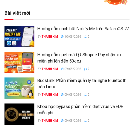
Bài viết mới
Hướng dẫn cách bật Notify Me trên Safari iOS 27
BY
THANH KIM
10/08/2026
0
Hướng dẫn quét mã QR Shopee Pay nhận xu
miễn phí lên đến 50k xu
BY
THANH KIM
09/08/2026
0
BudsLink: Phần mềm quản lý tai nghe Bluetooth
trên Linux
BY
THANH KIM
09/08/2026
0
Khóa học bypass phần mềm diệt virus và EDR
miễn phí
BY
THANH KIM
09/08/2026
0