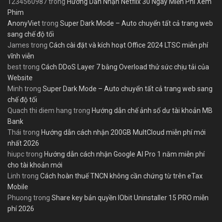
1234560987
trong
Hướng Dẫn Nhận Netflix 30 Ngày Miễn Phí Xem
Phim
AnonyViet
trong
Super Dark Mode – Auto chuyển tất cả trang web
sang chế độ tối
James
trong
Cách cài đặt và kích hoạt Office 2024 LTSC miễn phí
vĩnh viễn
best
trong
Cách DDoS Layer 7 bằng Overload thử sức chịu tải của
Website
Minh
trong
Super Dark Mode – Auto chuyển tất cả trang web sang
chế độ tối
Quach thi diem hang
trong
Hướng dẫn chế ảnh số dư tài khoản MB
Bank
Thái
trong
Hướng dẫn cách nhận 200GB MultCloud miễn phí mới
nhất 2026
hiupc
trong
Hướng dẫn cách nhận Google AI Pro 1 năm miễn phí
cho tài khoản mới
Linh
trong
Cách hoàn thuế TNCN không cần chứng từ trên eTax
Mobile
Phuong
trong
Share key bản quyền IObit Uninstaller 15 PRO miễn
phí 2026