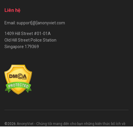
Liên hệ
Email: support[@]anonyviet.com
1409 Hill Street #01-01A
Old Hill Street Police Station
Singapore 179369
©2026
AnonyViet - Chúng tôi mang đến cho bạn những kiến thức bổ ích về
CNTT