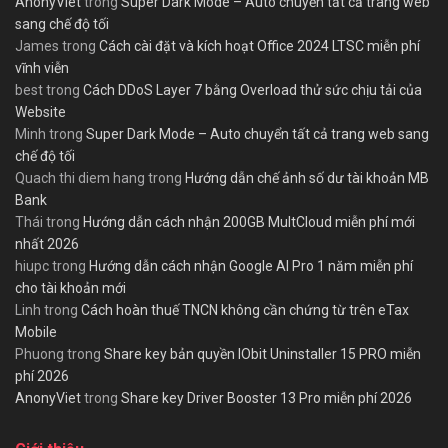
AnonyViet
trong
Super Dark Mode – Auto chuyển tất cả trang web
sang chế độ tối
James
trong
Cách cài đặt và kích hoạt Office 2024 LTSC miễn phí
vĩnh viễn
best
trong
Cách DDoS Layer 7 bằng Overload thử sức chịu tải của
Website
Minh
trong
Super Dark Mode – Auto chuyển tất cả trang web sang
chế độ tối
Quach thi diem hang
trong
Hướng dẫn chế ảnh số dư tài khoản MB
Bank
Thái
trong
Hướng dẫn cách nhận 200GB MultCloud miễn phí mới
nhất 2026
hiupc
trong
Hướng dẫn cách nhận Google AI Pro 1 năm miễn phí
cho tài khoản mới
Linh
trong
Cách hoàn thuế TNCN không cần chứng từ trên eTax
Mobile
Phuong
trong
Share key bản quyền IObit Uninstaller 15 PRO miễn
phí 2026
AnonyViet
trong
Share key Driver Booster 13 Pro miễn phí 2026