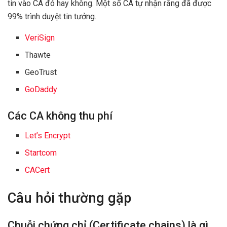
tin vào CA đó hay không. Một số CA tự nhận rằng đã được
99% trình duyệt tin tưởng
.
VeriSign
Thawte
GeoTrust
GoDaddy
Các CA không thu phí
Let’s Encrypt
Startcom
CACert
Câu hỏi thường gặp
Chuỗi chứng chỉ (Certificate chains) là gì