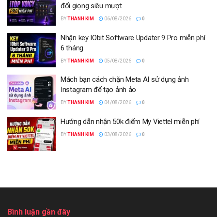
đổi giọng siêu mượt
BY
THANH KIM
06/08/2026
0
Nhận key IObit Software Updater 9 Pro miễn phí
6 tháng
BY
THANH KIM
05/08/2026
0
Mách bạn cách chặn Meta AI sử dụng ảnh
Instagram để tạo ảnh ảo
BY
THANH KIM
04/08/2026
0
Hướng dẫn nhận 50k điểm My Viettel miễn phí
BY
THANH KIM
03/08/2026
0
Bình luận gần đây