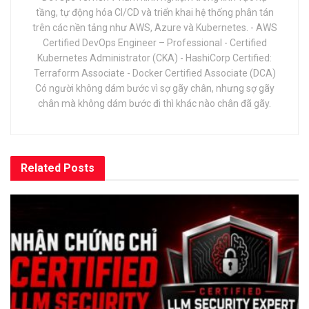
tầng, tự động hóa CI/CD và triển khai hệ thống phân tán
trên các nền tảng như AWS, Azure và Kubernetes. - AWS
Certified DevOps Engineer – Professional - Certified
Kubernetes Administrator (CKA) - HashiCorp Certified:
Terraform Associate - Docker Certified Associate (DCA)
Có người không dám bước vì sợ gãy chân, nhưng sợ gãy
chân mà không dám bước đi thì khác nào chân đã gãy.
Related
Posts