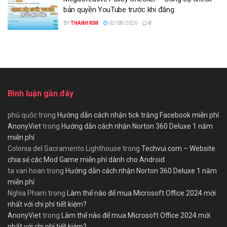
bản quyền YouTube trước khi đăng
BY
THANH KIM
02/08/2026
0
Bình luận gần đây
phú quốc
trong
Hướng dẫn cách nhận tick trắng Facebook miễn phí
AnonyViet
trong
Hướng dẫn cách nhận Norton 360 Deluxe 1 năm
miễn phí
Colonia del Sacramento Lighthouse
trong
Techvui.com – Website
chia sẻ các Mod Game miễn phí dành cho Android
ta van hoan
trong
Hướng dẫn cách nhận Norton 360 Deluxe 1 năm
miễn phí
Nghia Pham
trong
Làm thế nào để mua Microsoft Office 2024 mới
nhất với chi phí tiết kiệm?
AnonyViet
trong
Làm thế nào để mua Microsoft Office 2024 mới
nhất với chi phí tiết kiệm?