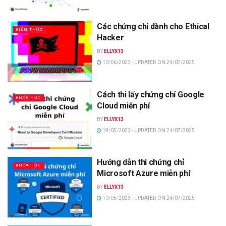
Các chứng chỉ dành cho Ethical
KIẾN THỨC
Hacker
BY
ELLYX13
10/06/2023 - UPDATED ON 24/07/2025
Cách thi lấy chứng chỉ Google
KHÓA HỌC
Cloud miễn phí
BY
ELLYX13
19/05/2023 - UPDATED ON 24/07/2025
Hướng dẫn thi chứng chỉ
KHÓA HỌC
Microsoft Azure miễn phí
BY
ELLYX13
10/05/2023 - UPDATED ON 24/07/2025