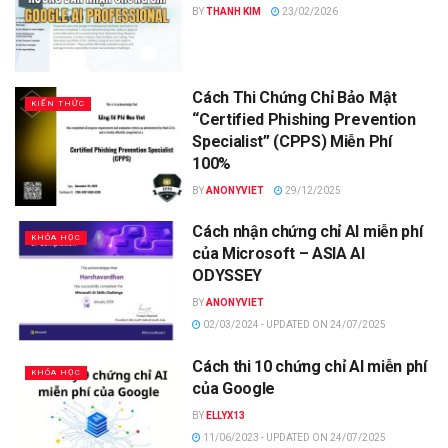
BY
THANH KIM
23/02/2026
Cách Thi Chứng Chỉ Bảo Mật
KIẾN THỨC
“Certified Phishing Prevention
Specialist” (CPPS) Miễn Phí
100%
BY
ANONYVIET
29/12/2025
Cách nhận chứng chỉ AI miễn phí
KHÓA HỌC
của Microsoft – ASIA AI
ODYSSEY
BY
ANONYVIET
02/03/2024 - UPDATED ON 24/07/2025
Cách thi 10 chứng chỉ AI miễn phí
KHÓA HỌC
của Google
BY
ELLYX13
11/06/2023 - UPDATED ON 24/07/2025