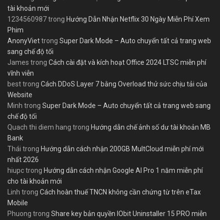
tài khoản mới
1234560987
trong
Hướng Dẫn Nhận Netflix 30 Ngày Miễn Phí Xem
Phim
AnonyViet
trong
Super Dark Mode – Auto chuyển tất cả trang web
sang chế độ tối
James
trong
Cách cài đặt và kích hoạt Office 2024 LTSC miễn phí
vĩnh viễn
best
trong
Cách DDoS Layer 7 bằng Overload thử sức chịu tải của
Website
Minh
trong
Super Dark Mode – Auto chuyển tất cả trang web sang
chế độ tối
Quach thi diem hang
trong
Hướng dẫn chế ảnh số dư tài khoản MB
Bank
Thái
trong
Hướng dẫn cách nhận 200GB MultCloud miễn phí mới
nhất 2026
hiupc
trong
Hướng dẫn cách nhận Google AI Pro 1 năm miễn phí
cho tài khoản mới
Linh
trong
Cách hoàn thuế TNCN không cần chứng từ trên eTax
Mobile
Phuong
trong
Share key bản quyền IObit Uninstaller 15 PRO miễn