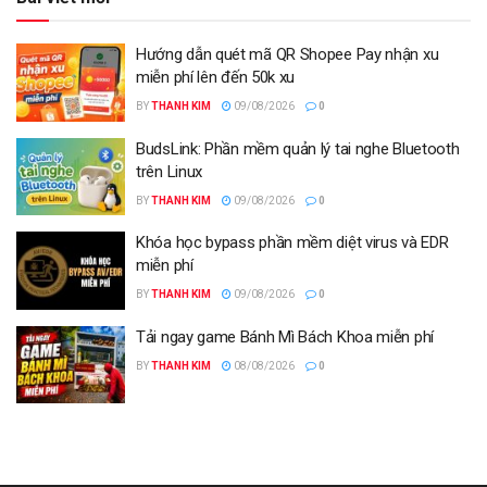
Hướng dẫn quét mã QR Shopee Pay nhận xu
miễn phí lên đến 50k xu
BY
THANH KIM
09/08/2026
0
BudsLink: Phần mềm quản lý tai nghe Bluetooth
trên Linux
BY
THANH KIM
09/08/2026
0
Khóa học bypass phần mềm diệt virus và EDR
miễn phí
BY
THANH KIM
09/08/2026
0
Tải ngay game Bánh Mì Bách Khoa miễn phí
BY
THANH KIM
08/08/2026
0