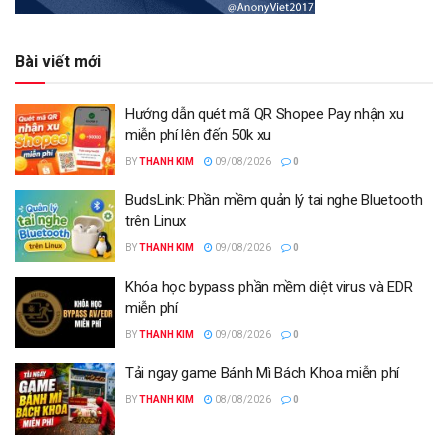
Bài viết mới
Hướng dẫn quét mã QR Shopee Pay nhận xu
miễn phí lên đến 50k xu
BY
THANH KIM
09/08/2026
0
BudsLink: Phần mềm quản lý tai nghe Bluetooth
trên Linux
BY
THANH KIM
09/08/2026
0
Khóa học bypass phần mềm diệt virus và EDR
miễn phí
BY
THANH KIM
09/08/2026
0
Tải ngay game Bánh Mì Bách Khoa miễn phí
BY
THANH KIM
08/08/2026
0