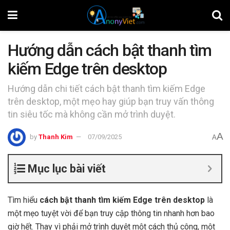
Hướng dẫn cách bật thanh tìm
kiếm Edge trên desktop
Hướng dẫn chi tiết cách bật thanh tìm kiếm Edge
trên desktop, một mẹo hay giúp bạn truy vấn thông
tin siêu tốc mà không cần mở trình duyệt.
A
by
Thanh Kim
07/09/2025
A
Mục lục bài viết
Tìm hiểu
cách bật thanh tìm kiếm Edge trên desktop
là
một mẹo tuyệt vời để bạn truy cập thông tin nhanh hơn bao
giờ hết. Thay vì phải mở trình duyệt một cách thủ công, một