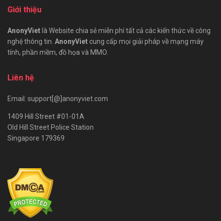
Giới thiệu
AnonyViet
là Website chia sẻ miễn phí tất cả các kiến thức về công
nghệ thông tin.
AnonyViet
cung cấp mọi giải pháp về mạng máy
tính, phần mềm, đồ họa và MMO.
Liên hệ
Email: support[@]anonyviet.com
1409 Hill Street #01-01A
Old Hill Street Police Station
Singapore 179369