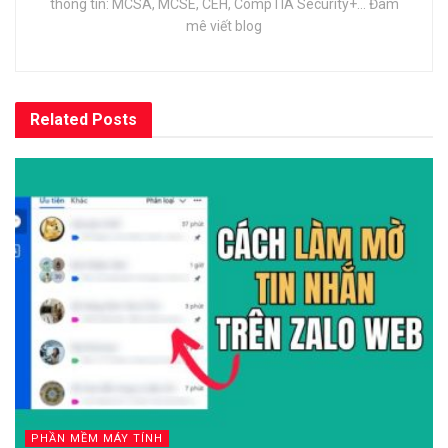
thông tin: MCSA, MCSE, CEH, CompTIA Security+... Đam
mê viết blog
Related
Posts
PHẦN MỀM MÁY TÍNH