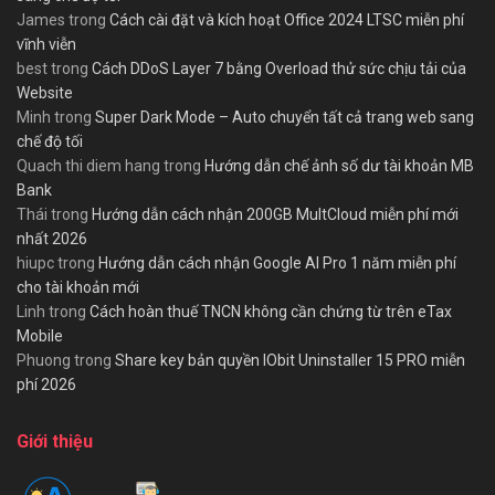
James
trong
Cách cài đặt và kích hoạt Office 2024 LTSC miễn phí
vĩnh viễn
best
trong
Cách DDoS Layer 7 bằng Overload thử sức chịu tải của
Website
Minh
trong
Super Dark Mode – Auto chuyển tất cả trang web sang
chế độ tối
Quach thi diem hang
trong
Hướng dẫn chế ảnh số dư tài khoản MB
Bank
Thái
trong
Hướng dẫn cách nhận 200GB MultCloud miễn phí mới
nhất 2026
hiupc
trong
Hướng dẫn cách nhận Google AI Pro 1 năm miễn phí
cho tài khoản mới
Linh
trong
Cách hoàn thuế TNCN không cần chứng từ trên eTax
Mobile
Phuong
trong
Share key bản quyền IObit Uninstaller 15 PRO miễn
phí 2026
Giới thiệu