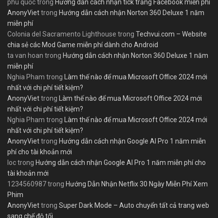
phú quốc
trong
Hướng dẫn cách nhận tick trắng Facebook miễn phí
AnonyViet
trong
Hướng dẫn cách nhận Norton 360 Deluxe 1 năm
miễn phí
Colonia del Sacramento Lighthouse
trong
Techvui.com – Website
chia sẻ các Mod Game miễn phí dành cho Android
ta van hoan
trong
Hướng dẫn cách nhận Norton 360 Deluxe 1 năm
miễn phí
Nghia Pham
trong
Làm thế nào để mua Microsoft Office 2024 mới
nhất với chi phí tiết kiệm?
AnonyViet
trong
Làm thế nào để mua Microsoft Office 2024 mới
nhất với chi phí tiết kiệm?
Nghia Pham
trong
Làm thế nào để mua Microsoft Office 2024 mới
nhất với chi phí tiết kiệm?
AnonyViet
trong
Hướng dẫn cách nhận Google AI Pro 1 năm miễn
phí cho tài khoản mới
loc
trong
Hướng dẫn cách nhận Google AI Pro 1 năm miễn phí cho
tài khoản mới
1234560987
trong
Hướng Dẫn Nhận Netflix 30 Ngày Miễn Phí Xem
Phim
AnonyViet
trong
Super Dark Mode – Auto chuyển tất cả trang web
sang chế độ tối