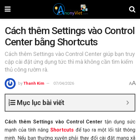
Cách thêm Settings vào Control
Center bằng Shortcuts
Cách thêm Settings vào Control Center giúp bạn truy
cập cài đặt ứng dụng tức thì mà không cần tìm kiếm
thủ công rườm rà.
A
by
Thanh Kim
07/04/2026
A
Mục lục bài viết
Cách thêm Settings vào Control Center
tận dụng sức
mạnh của tính năng
Shortcuts
để tạo ra một lối tắt thông
minh. Nếu bạn thường xuyên phải thay đổi cài đặt mạng xã