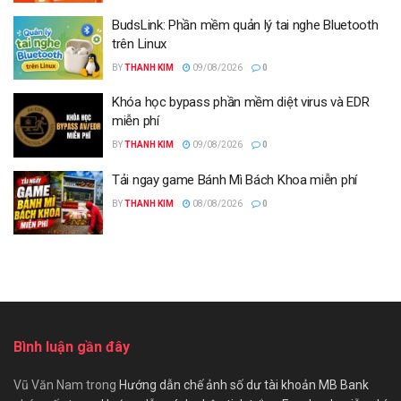
BudsLink: Phần mềm quản lý tai nghe Bluetooth
trên Linux
BY
THANH KIM
09/08/2026
0
Khóa học bypass phần mềm diệt virus và EDR
miễn phí
BY
THANH KIM
09/08/2026
0
Tải ngay game Bánh Mì Bách Khoa miễn phí
BY
THANH KIM
08/08/2026
0
Bình luận gần đây
Vũ Văn Nam
trong
Hướng dẫn chế ảnh số dư tài khoản MB Bank