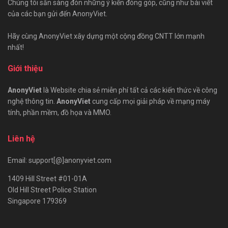
Chúng tôi sẵn sàng đón những ý kiến đóng góp, cũng như bài viết
của các bạn gửi đến AnonyViet.
Hãy cùng AnonyViet xây dựng một cộng đồng CNTT lớn mạnh
nhất!
Giới thiệu
AnonyViet
là Website chia sẻ miễn phí tất cả các kiến thức về công
nghệ thông tin.
AnonyViet
cung cấp mọi giải pháp về mạng máy
tính, phần mềm, đồ họa và MMO.
Liên hệ
Email: support[@]anonyviet.com
1409 Hill Street #01-01A
Old Hill Street Police Station
Singapore 179369