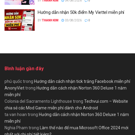
BY
THANH KIM
04/08/2026
0
Hướng dẫn nhận 50k điểm My Viettel miễn phí
BY
THANH KIM
03/08/2026
0
Bình luận gần đây
phú quốc
trong
Hướng dẫn cách nhận tick trắng Facebook miễn phí
AnonyViet
trong
Hướng dẫn cách nhận Norton 360 Deluxe 1 năm
miễn phí
Colonia del Sacramento Lighthouse
trong
Techvui.com – Website
chia sẻ các Mod Game miễn phí dành cho Android
ta van hoan
trong
Hướng dẫn cách nhận Norton 360 Deluxe 1 năm
miễn phí
Nghia Pham
trong
Làm thế nào để mua Microsoft Office 2024 mới
nhất với chi phí tiết kiệm?