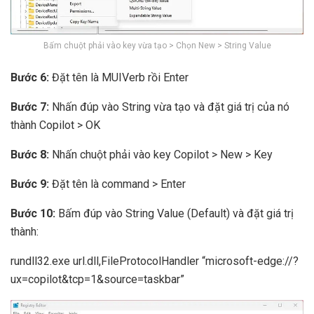
Bấm chuột phải vào key vừa tạo > Chọn New > String Value
Bước 6:
Đặt tên là MUIVerb rồi Enter
Bước 7:
Nhấn đúp vào String vừa tạo và đặt giá trị của nó
thành Copilot > OK
Bước 8:
Nhấn chuột phải vào key Copilot > New > Key
Bước 9:
Đặt tên là command > Enter
Bước 10:
Bấm đúp vào String Value (Default) và đặt giá trị
thành:
rundll32.exe url.dll,FileProtocolHandler “microsoft-edge://?
ux=copilot&tcp=1&source=taskbar”