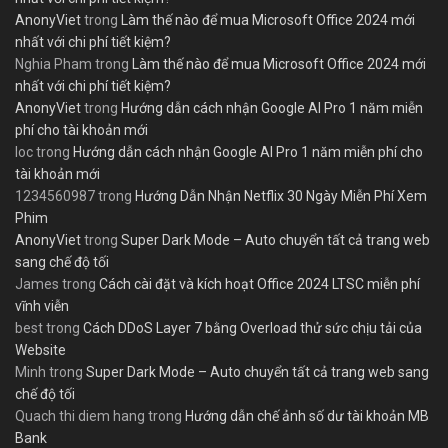
AnonyViet
trong
Làm thế nào để mua Microsoft Office 2024 mới
nhất với chi phí tiết kiệm?
Nghia Pham
trong
Làm thế nào để mua Microsoft Office 2024 mới
nhất với chi phí tiết kiệm?
AnonyViet
trong
Hướng dẫn cách nhận Google AI Pro 1 năm miễn
phí cho tài khoản mới
loc
trong
Hướng dẫn cách nhận Google AI Pro 1 năm miễn phí cho
tài khoản mới
1234560987
trong
Hướng Dẫn Nhận Netflix 30 Ngày Miễn Phí Xem
Phim
AnonyViet
trong
Super Dark Mode – Auto chuyển tất cả trang web
sang chế độ tối
James
trong
Cách cài đặt và kích hoạt Office 2024 LTSC miễn phí
vĩnh viễn
best
trong
Cách DDoS Layer 7 bằng Overload thử sức chịu tải của
Website
Minh
trong
Super Dark Mode – Auto chuyển tất cả trang web sang
chế độ tối
Quach thi diem hang
trong
Hướng dẫn chế ảnh số dư tài khoản MB
Bank