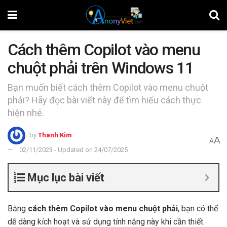
Cách thêm Copilot vào menu
chuột phải trên Windows 11
Bạn muốn biết cách thêm Copilot vào menu chuột
phải? Hãy đọc bài viết này để tìm hiểu cách thực
hiện nhé.
by
Thanh Kim
A
A
02/11/2023 - Updated on 24/07/2025
Mục lục bài viết
Bằng
cách thêm Copilot vào menu chuột phải
, bạn có thể
dễ dàng kích hoạt và sử dụng tính năng này khi cần thiết.