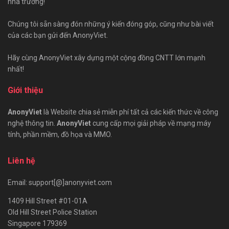
nhà trường!
Chúng tôi sẵn sàng đón những ý kiến đóng góp, cũng như bài viết
của các bạn gửi đến AnonyViet.
Hãy cùng AnonyViet xây dựng một cộng đồng CNTT lớn mạnh
nhất!
Giới thiệu
AnonyViet
là Website chia sẻ miễn phí tất cả các kiến thức về công
nghệ thông tin.
AnonyViet
cung cấp mọi giải pháp về mạng máy
tính, phần mềm, đồ họa và MMO.
Liên hệ
Email: support[@]anonyviet.com
1409 Hill Street #01-01A
Old Hill Street Police Station
Singapore 179369