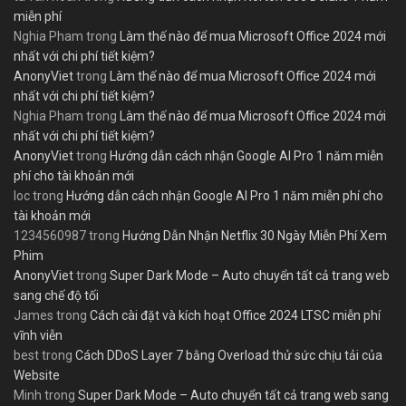
miễn phí
Nghia Pham
trong
Làm thế nào để mua Microsoft Office 2024 mới
nhất với chi phí tiết kiệm?
AnonyViet
trong
Làm thế nào để mua Microsoft Office 2024 mới
nhất với chi phí tiết kiệm?
Nghia Pham
trong
Làm thế nào để mua Microsoft Office 2024 mới
nhất với chi phí tiết kiệm?
AnonyViet
trong
Hướng dẫn cách nhận Google AI Pro 1 năm miễn
phí cho tài khoản mới
loc
trong
Hướng dẫn cách nhận Google AI Pro 1 năm miễn phí cho
tài khoản mới
1234560987
trong
Hướng Dẫn Nhận Netflix 30 Ngày Miễn Phí Xem
Phim
AnonyViet
trong
Super Dark Mode – Auto chuyển tất cả trang web
sang chế độ tối
James
trong
Cách cài đặt và kích hoạt Office 2024 LTSC miễn phí
vĩnh viễn
best
trong
Cách DDoS Layer 7 bằng Overload thử sức chịu tải của
Website
Minh
trong
Super Dark Mode – Auto chuyển tất cả trang web sang