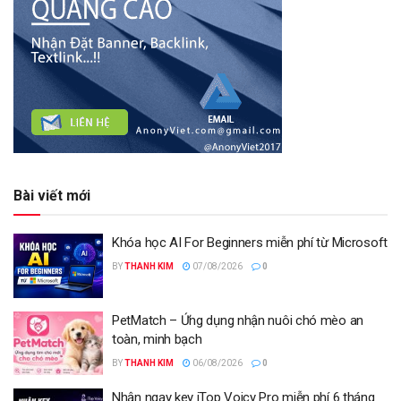
Bài viết mới
Khóa học AI For Beginners miễn phí từ Microsoft
BY
THANH KIM
07/08/2026
0
PetMatch – Ứng dụng nhận nuôi chó mèo an
toàn, minh bạch
BY
THANH KIM
06/08/2026
0
Nhận ngay key iTop Voicy Pro miễn phí 6 tháng