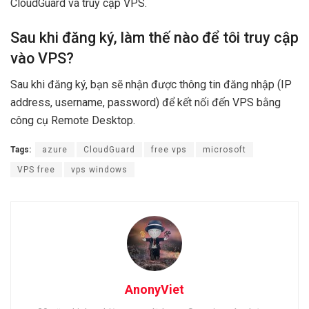
CloudGuard và truy cập VPS.
Sau khi đăng ký, làm thế nào để tôi truy cập
vào VPS?
Sau khi đăng ký, bạn sẽ nhận được thông tin đăng nhập (IP
address, username, password) để kết nối đến VPS bằng
công cụ Remote Desktop.
Tags:
azure
CloudGuard
free vps
microsoft
VPS free
vps windows
AnonyViet