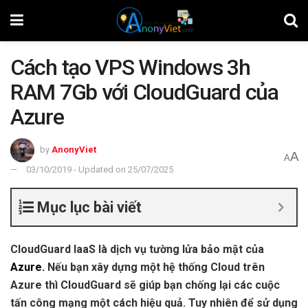
Cách tạo VPS Windows 3h
RAM 7Gb với CloudGuard của
Azure
by
AnonyViet
A
A
03/10/2019 - Updated on 25/07/2025
Mục lục bài viết
CloudGuard IaaS là dịch vụ tường lửa bảo mật của
Azure
.
Nếu bạn xây dựng một hệ thống Cloud trên
Azure thì CloudGuard sẽ giúp bạn chống lại các cuộc
tấn công mạng một cách hiệu quả. Tuy nhiên để sử dụng