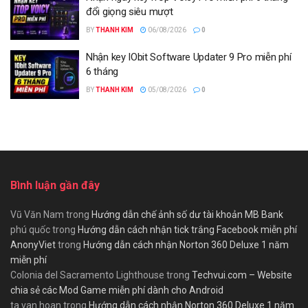
đổi giọng siêu mượt
BY
THANH KIM
06/08/2026
0
Nhận key IObit Software Updater 9 Pro miễn phí
6 tháng
BY
THANH KIM
05/08/2026
0
Bình luận gần đây
Vũ Văn Nam
trong
Hướng dẫn chế ảnh số dư tài khoản MB Bank
phú quốc
trong
Hướng dẫn cách nhận tick trắng Facebook miễn phí
AnonyViet
trong
Hướng dẫn cách nhận Norton 360 Deluxe 1 năm
miễn phí
Colonia del Sacramento Lighthouse
trong
Techvui.com – Website
chia sẻ các Mod Game miễn phí dành cho Android
ta van hoan
trong
Hướng dẫn cách nhận Norton 360 Deluxe 1 năm