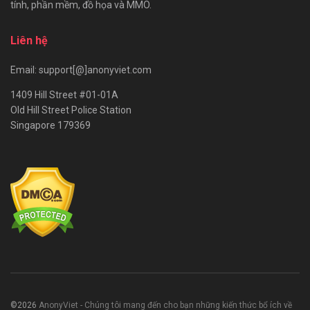
tính, phần mềm, đồ họa và MMO.
Liên hệ
Email: support[@]anonyviet.com
1409 Hill Street #01-01A
Old Hill Street Police Station
Singapore 179369
©2026
AnonyViet - Chúng tôi mang đến cho bạn những kiến thức bổ ích về