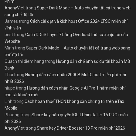
Phim
AnonyViet
trong
Super Dark Mode – Auto chuyển tất cả trang web
sang chế độ tối
James
trong
Cách cài đặt và kích hoạt Office 2024 LTSC miễn phí
vĩnh viễn
best
trong
Cách DDoS Layer 7 bằng Overload thử sức chịu tải của
Website
Minh
trong
Super Dark Mode – Auto chuyển tất cả trang web sang
chế độ tối
Quach thi diem hang
trong
Hướng dẫn chế ảnh số dư tài khoản MB
Bank
Thái
trong
Hướng dẫn cách nhận 200GB MultCloud miễn phí mới
nhất 2026
hiupc
trong
Hướng dẫn cách nhận Google AI Pro 1 năm miễn phí
cho tài khoản mới
Linh
trong
Cách hoàn thuế TNCN không cần chứng từ trên eTax
Mobile
Phuong
trong
Share key bản quyền IObit Uninstaller 15 PRO miễn
phí 2026
AnonyViet
trong
Share key Driver Booster 13 Pro miễn phí 2026