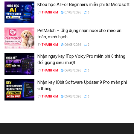
Khóa học AI For Beginners miễn phí từ Microsoft
BY
THANH KIM
07/08/2026
0
PetMatch – Ứng dụng nhận nuôi chó mèo an
toàn, minh bạch
BY
THANH KIM
06/08/2026
0
Nhận ngay key iTop Voicy Pro miễn phí 6 tháng
đổi giọng siêu mượt
BY
THANH KIM
06/08/2026
0
Nhận key IObit Software Updater 9 Pro miễn phí
6 tháng
BY
THANH KIM
05/08/2026
0