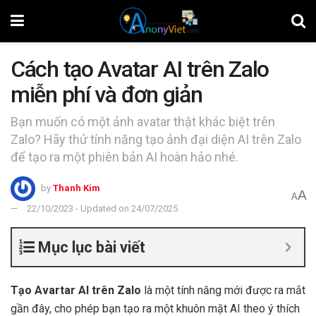
Cách tạo Avatar AI trên Zalo
miễn phí và đơn giản
Bạn muốn có một ảnh avatar thật khác biệt trên
Zalo? Hãy thử tính năng tạo ảnh đại diện AI trên Zalo
để tạo ra một phiên bản AI hoàn hảo nhé.
by
Thanh Kim
A
A
22/10/2023 - Updated on 24/07/2025
Mục lục bài viết
Tạo Avartar AI trên Zalo
là một tính năng mới được ra mắt
gần đây, cho phép bạn tạo ra một khuôn mặt AI theo ý thích