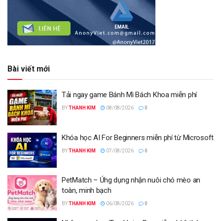
Bài viết mới
Tải ngay game Bánh Mì Bách Khoa miễn phí
BY
THANH KIM
08/08/2026
0
Khóa học AI For Beginners miễn phí từ Microsoft
BY
THANH KIM
07/08/2026
0
PetMatch – Ứng dụng nhận nuôi chó mèo an
toàn, minh bạch
BY
THANH KIM
06/08/2026
0