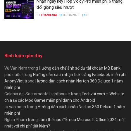
Nhận ngay key iTop Voicy Pro miễn phí 6 tháng
đổi giọng siêu mượt
BY
THANH KIM
06/08/2026
0
Bình luận gần đây
Vũ Văn Nam
trong
Hướng dẫn chế ảnh số dư tài khoản MB Bank
phú quốc
trong
Hướng dẫn cách nhận tick trắng Facebook miễn phí
AnonyViet
trong
Hướng dẫn cách nhận Norton 360 Deluxe 1 năm
miễn phí
Colonia del Sacramento Lighthouse
trong
Techvui.com – Website
chia sẻ các Mod Game miễn phí dành cho Android
ta van hoan
trong
Hướng dẫn cách nhận Norton 360 Deluxe 1 năm
miễn phí
Nghia Pham
trong
Làm thế nào để mua Microsoft Office 2024 mới
nhất với chi phí tiết kiệm?