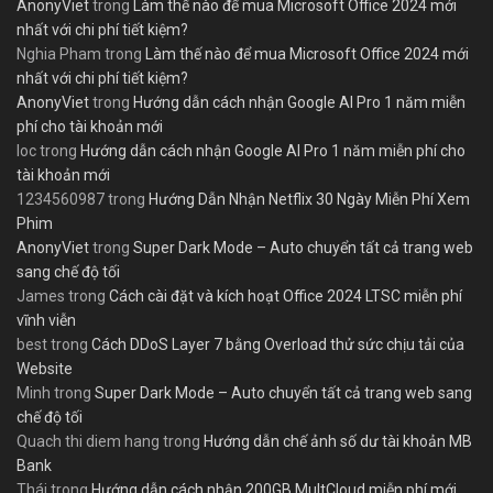
AnonyViet
trong
Làm thế nào để mua Microsoft Office 2024 mới
nhất với chi phí tiết kiệm?
Nghia Pham
trong
Làm thế nào để mua Microsoft Office 2024 mới
nhất với chi phí tiết kiệm?
AnonyViet
trong
Hướng dẫn cách nhận Google AI Pro 1 năm miễn
phí cho tài khoản mới
loc
trong
Hướng dẫn cách nhận Google AI Pro 1 năm miễn phí cho
tài khoản mới
1234560987
trong
Hướng Dẫn Nhận Netflix 30 Ngày Miễn Phí Xem
Phim
AnonyViet
trong
Super Dark Mode – Auto chuyển tất cả trang web
sang chế độ tối
James
trong
Cách cài đặt và kích hoạt Office 2024 LTSC miễn phí
vĩnh viễn
best
trong
Cách DDoS Layer 7 bằng Overload thử sức chịu tải của
Website
Minh
trong
Super Dark Mode – Auto chuyển tất cả trang web sang
chế độ tối
Quach thi diem hang
trong
Hướng dẫn chế ảnh số dư tài khoản MB
Bank
Thái
trong
Hướng dẫn cách nhận 200GB MultCloud miễn phí mới