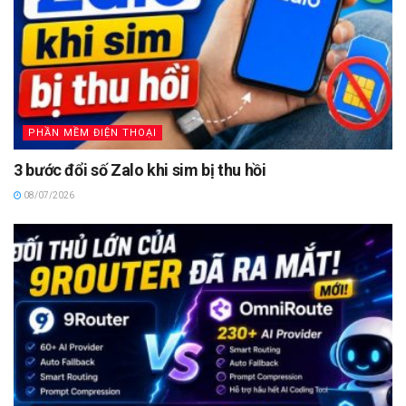
PHẦN MỀM ĐIỆN THOẠI
3 bước đổi số Zalo khi sim bị thu hồi
08/07/2026