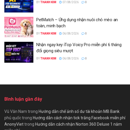
BY
THANH KIM
07/08/2026
0
PetMatch – Ứng dụng nhận nuôi chó mèo an
toàn, minh bạch
BY
THANH KIM
06/08/2026
0
Nhận ngay key iTop Voicy Pro miễn phí 6 tháng
đổi giọng siêu mượt
BY
THANH KIM
06/08/2026
0
Bình luận gần đây
Vũ Văn Nam
trong
Hướng dẫn chế ảnh số dư tài khoản MB Bank
phú quốc
trong
Hướng dẫn cách nhận tick trắng Facebook miễn phí
AnonyViet
trong
Hướng dẫn cách nhận Norton 360 Deluxe 1 năm