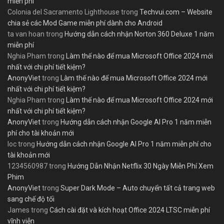
miễn phí
Colonia del Sacramento Lighthouse
trong
Techvui.com – Website
chia sẻ các Mod Game miễn phí dành cho Android
ta van hoan
trong
Hướng dẫn cách nhận Norton 360 Deluxe 1 năm
miễn phí
Nghia Pham
trong
Làm thế nào để mua Microsoft Office 2024 mới
nhất với chi phí tiết kiệm?
AnonyViet
trong
Làm thế nào để mua Microsoft Office 2024 mới
nhất với chi phí tiết kiệm?
Nghia Pham
trong
Làm thế nào để mua Microsoft Office 2024 mới
nhất với chi phí tiết kiệm?
AnonyViet
trong
Hướng dẫn cách nhận Google AI Pro 1 năm miễn
phí cho tài khoản mới
loc
trong
Hướng dẫn cách nhận Google AI Pro 1 năm miễn phí cho
tài khoản mới
1234560987
trong
Hướng Dẫn Nhận Netflix 30 Ngày Miễn Phí Xem
Phim
AnonyViet
trong
Super Dark Mode – Auto chuyển tất cả trang web
sang chế độ tối
James
trong
Cách cài đặt và kích hoạt Office 2024 LTSC miễn phí
vĩnh viễn