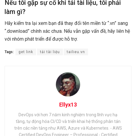
Nếu tôi gặp sự cố khi tải tài liệu, tôi phải
làm gì?
Hãy kiểm tra lại xem bạn đã thay đổi tên miền từ “.vn” sang
“.download” chính xác chưa. Nếu vẫn gặp vấn đề, hãy liên hệ
với nhóm phát triển để được hỗ trợ.
Tags:
get link
tải tài liệu
tailieu.vn
Ellyx13
DevOps với hơn 7 năm kinh nghiệm trong lĩnh vực hạ
tầng, tự động hóa CI/CD và triển khai hệ thống phân tán
trên các nền tảng như AWS, Azure và Kubernetes. - AWS
Certified DevOps Engineer – Professional - Certified