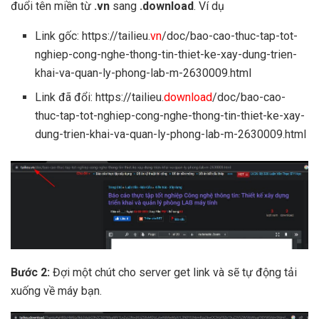
đuổi tên miền từ
.vn
sang
.download
. Ví dụ
Link gốc: https://tailieu.
vn
/doc/bao-cao-thuc-tap-tot-
nghiep-cong-nghe-thong-tin-thiet-ke-xay-dung-trien-
khai-va-quan-ly-phong-lab-m-2630009.html
Link đã đổi: https://tailieu.
download
/doc/bao-cao-
thuc-tap-tot-nghiep-cong-nghe-thong-tin-thiet-ke-xay-
dung-trien-khai-va-quan-ly-phong-lab-m-2630009.html
Bước 2:
Đợi một chút cho server get link và sẽ tự động tải
xuống về máy bạn.