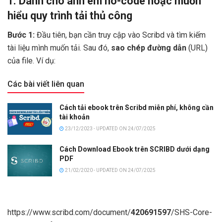
1. Dành cho anh em no-code hoặc muốn
hiểu quy trình tải thủ công
Bước 1:
Đầu tiên, bạn cần truy cập vào Scribd và tìm kiếm
tài liệu mình muốn tải. Sau đó,
sao chép đường dẫn
(URL)
của file. Ví dụ:
Các bài viết liên quan
Cách tải ebook trên Scribd miễn phí, không cần
tài khoản
23/12/2023 - UPDATED ON 24/07/2025
Cách Download Ebook trên SCRIBD dưới dạng
PDF
21/02/2020 - UPDATED ON 24/07/2025
https://www.scribd.com/document/
420691597
/SHS-Core-