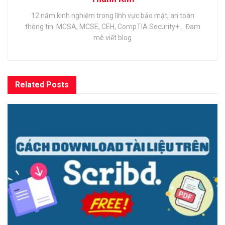
12 năm kinh nghiệm trong lĩnh vực bảo mật, an toàn
thông tin: MCSA, MCSE, CEH, CompTIA Security+... Đam
mê viết blog
Related
Posts