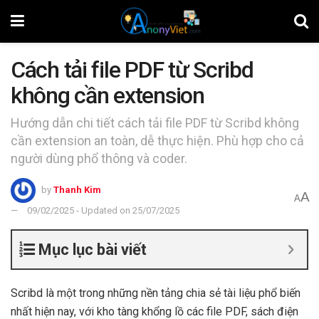
Cách tải file PDF từ Scribd
không cần extension
Hướng dẫn chi tiết cách tải file PDF từ Scribd không
cần extension an toàn, dễ thực hiện. Phù hợp cho cả
người dùng phổ thông và coder.
by
Thanh Kim
A
A
09/02/2025 - Updated on 25/07/2025
Mục lục bài viết
Scribd là một trong những nền tảng chia sẻ tài liệu phổ biến
nhất hiện nay, với kho tàng khổng lồ các file PDF, sách điện