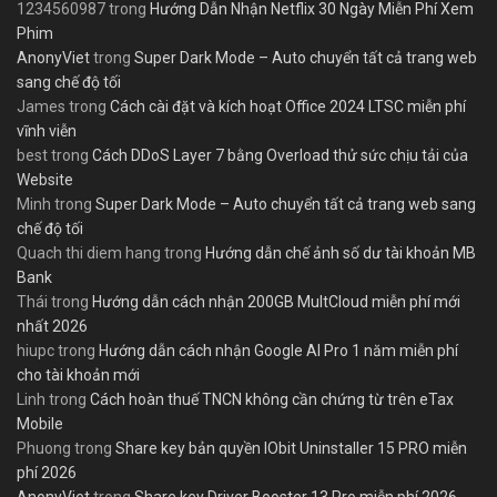
1234560987
trong
Hướng Dẫn Nhận Netflix 30 Ngày Miễn Phí Xem
Phim
AnonyViet
trong
Super Dark Mode – Auto chuyển tất cả trang web
sang chế độ tối
James
trong
Cách cài đặt và kích hoạt Office 2024 LTSC miễn phí
vĩnh viễn
best
trong
Cách DDoS Layer 7 bằng Overload thử sức chịu tải của
Website
Minh
trong
Super Dark Mode – Auto chuyển tất cả trang web sang
chế độ tối
Quach thi diem hang
trong
Hướng dẫn chế ảnh số dư tài khoản MB
Bank
Thái
trong
Hướng dẫn cách nhận 200GB MultCloud miễn phí mới
nhất 2026
hiupc
trong
Hướng dẫn cách nhận Google AI Pro 1 năm miễn phí
cho tài khoản mới
Linh
trong
Cách hoàn thuế TNCN không cần chứng từ trên eTax
Mobile
Phuong
trong
Share key bản quyền IObit Uninstaller 15 PRO miễn
phí 2026