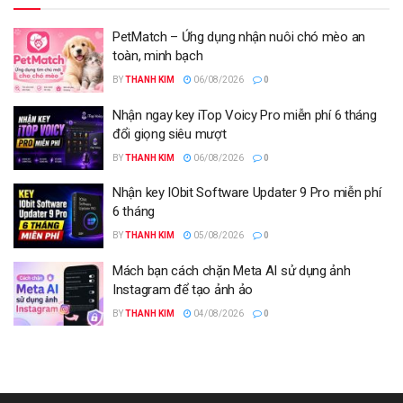
PetMatch – Ứng dụng nhận nuôi chó mèo an
toàn, minh bạch
BY
THANH KIM
06/08/2026
0
Nhận ngay key iTop Voicy Pro miễn phí 6 tháng
đổi giọng siêu mượt
BY
THANH KIM
06/08/2026
0
Nhận key IObit Software Updater 9 Pro miễn phí
6 tháng
BY
THANH KIM
05/08/2026
0
Mách bạn cách chặn Meta AI sử dụng ảnh
Instagram để tạo ảnh ảo
BY
THANH KIM
04/08/2026
0