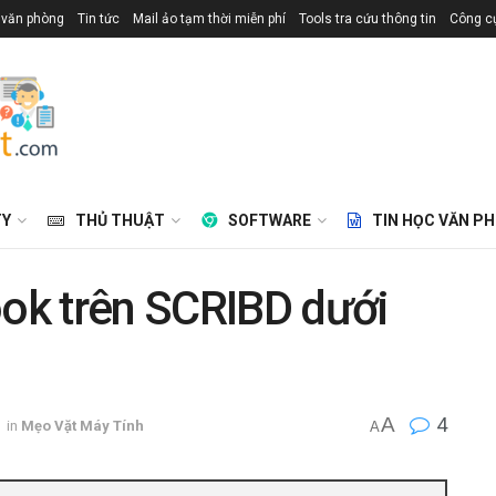
 văn phòng
Tin tức
Mail ảo tạm thời miễn phí
Tools tra cứu thông tin
Công cụ
TY
THỦ THUẬT
SOFTWARE
TIN HỌC VĂN P
ok trên SCRIBD dưới
A
4
in
Mẹo Vặt Máy Tính
A