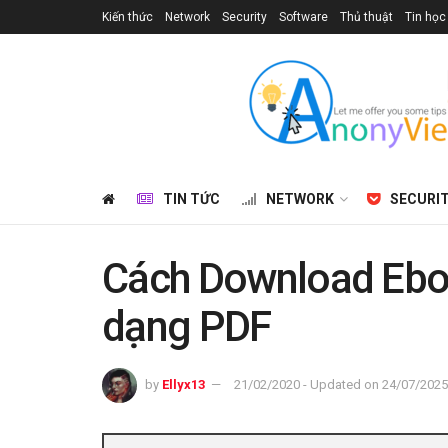
Kiến thức
Network
Security
Software
Thủ thuật
Tin học
TIN TỨC
NETWORK
SECURI
Cách Download Ebo
dạng PDF
by
Ellyx13
21/02/2020 - Updated on 24/07/2025