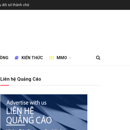
 đổi số thành chữ
HÒNG
KIẾN THỨC
MMO
Liên hệ Quảng Cáo