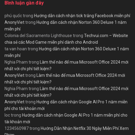
Bình luận gần đây
phú quốc
trong
Hướng dẫn cách nhận tick trắng Facebook miễn phí
AnonyViet
trong
Hướng dẫn cách nhận Norton 360 Deluxe 1 năm
miễn phí
Colonia del Sacramento Lighthouse
trong
Techvui.com – Website
chia sẻ các Mod Game miễn phí dành cho Android
ta van hoan
trong
Hướng dẫn cách nhận Norton 360 Deluxe 1 năm
miễn phí
Nghia Pham
trong
Làm thế nào để mua Microsoft Office 2024 mới
nhất với chi phí tiết kiệm?
AnonyViet
trong
Làm thế nào để mua Microsoft Office 2024 mới
nhất với chi phí tiết kiệm?
Nghia Pham
trong
Làm thế nào để mua Microsoft Office 2024 mới
nhất với chi phí tiết kiệm?
AnonyViet
trong
Hướng dẫn cách nhận Google AI Pro 1 năm miễn
phí cho tài khoản mới
loc
trong
Hướng dẫn cách nhận Google AI Pro 1 năm miễn phí cho
tài khoản mới
1234560987
trong
Hướng Dẫn Nhận Netflix 30 Ngày Miễn Phí Xem
Phim