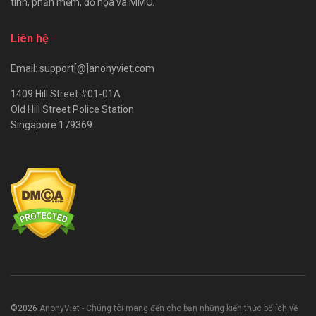
tính, phần mềm, đồ họa và MMO.
Liên hệ
Email: support[@]anonyviet.com
1409 Hill Street #01-01A
Old Hill Street Police Station
Singapore 179369
©2026
AnonyViet - Chúng tôi mang đến cho bạn những kiến thức bổ ích về