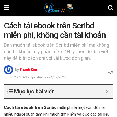
Cách tải ebook trên Scribd
miễn phí, không cần tài khoản
Bạn muốn tải ebook trên Scribd miễn phí mà không
cần tài khoản hay phần mềm? Hãy theo dõi bài viết
này để biết cách chỉ với vài bước đơn giản.
by
Thanh Kim
A
A
23/12/2023 - Updated on 24/07/2025
Mục lục bài viết
Cách tải ebook trên Scribd
miễn phí là một vấn đề mà
nhiều người quan tâm khi muốn tìm kiếm và đọc các tài liệu