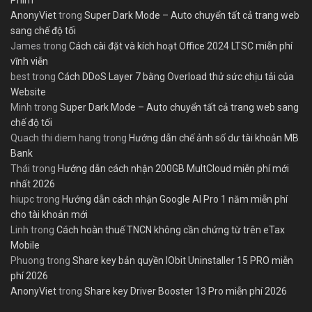
AnonyViet
trong
Super Dark Mode – Auto chuyển tất cả trang web
sang chế độ tối
James
trong
Cách cài đặt và kích hoạt Office 2024 LTSC miễn phí
vĩnh viễn
best
trong
Cách DDoS Layer 7 bằng Overload thử sức chịu tải của
Website
Minh
trong
Super Dark Mode – Auto chuyển tất cả trang web sang
chế độ tối
Quach thi diem hang
trong
Hướng dẫn chế ảnh số dư tài khoản MB
Bank
Thái
trong
Hướng dẫn cách nhận 200GB MultCloud miễn phí mới
nhất 2026
hiupc
trong
Hướng dẫn cách nhận Google AI Pro 1 năm miễn phí
cho tài khoản mới
Linh
trong
Cách hoàn thuế TNCN không cần chứng từ trên eTax
Mobile
Phuong
trong
Share key bản quyền IObit Uninstaller 15 PRO miễn
phí 2026
AnonyViet
trong
Share key Driver Booster 13 Pro miễn phí 2026