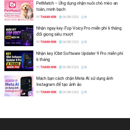
PetMatch – Ứng dụng nhận nuôi chó mèo an
toàn, minh bạch
BY
THANH KIM
06/08/2026
0
Nhận ngay key iTop Voicy Pro miễn phí 6 tháng
đổi giọng siêu mượt
BY
THANH KIM
06/08/2026
0
Nhận key IObit Software Updater 9 Pro miễn phí
6 tháng
BY
THANH KIM
05/08/2026
0
Mách bạn cách chặn Meta AI sử dụng ảnh
Instagram để tạo ảnh ảo
BY
THANH KIM
04/08/2026
0