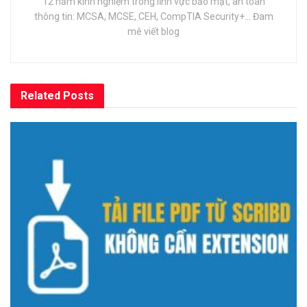
12 năm kinh nghiệm trong lĩnh vực bảo mật, an toàn
thông tin: MCSA, MCSE, CEH, CompTIA Security+... Đam
mê viết blog
Related
Posts