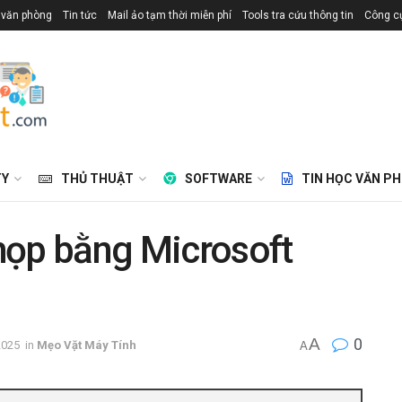
 văn phòng
Tin tức
Mail ảo tạm thời miễn phí
Tools tra cứu thông tin
Công cụ
TY
THỦ THUẬT
SOFTWARE
TIN HỌC VĂN P
họp bằng Microsoft
A
0
2025
in
Mẹo Vặt Máy Tính
A