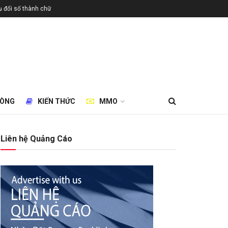
 đổi số thành chữ
HÒNG
KIẾN THỨC
MMO
Liên hệ Quảng Cáo