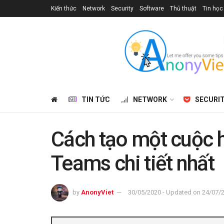
Kiến thức
Network
Security
Software
Thủ thuật
Tin học
TIN TỨC
NETWORK
SECURI
Cách tạo một cuộc 
Teams chi tiết nhất
by
AnonyViet
30/05/2020 - Updated on 24/07/