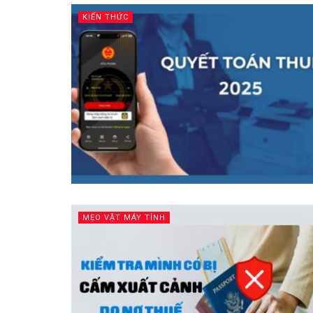
KIẾN THỨC
MẸO VẶT MÁY TÍNH