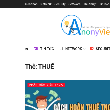
Kiến thức
Network
Security
Software
Thủ thuật
Tin học
TIN TỨC
NETWORK
SECURI
Thẻ:
THUẾ
PHẦN MỀM ĐIỆN THOẠI