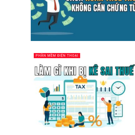
PHẦN MỀM ĐIỆN THOẠI