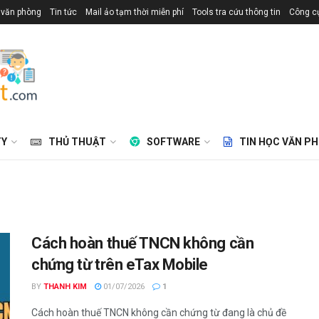
 văn phòng
Tin tức
Mail ảo tạm thời miễn phí
Tools tra cứu thông tin
Công cụ
TY
THỦ THUẬT
SOFTWARE
TIN HỌC VĂN P
Cách hoàn thuế TNCN không cần
chứng từ trên eTax Mobile
BY
THANH KIM
01/07/2026
1
Cách hoàn thuế TNCN không cần chứng từ đang là chủ đề