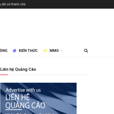
 đổi số thành chữ
HÒNG
KIẾN THỨC
MMO
Liên hệ Quảng Cáo