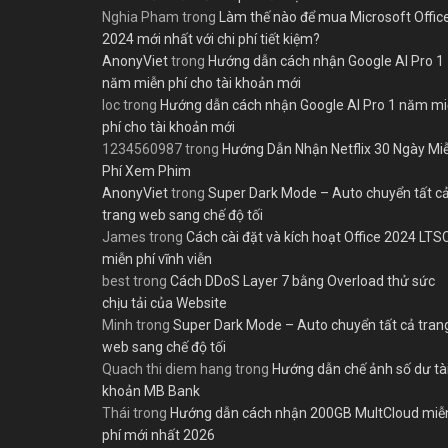
Nghia Pham
trong
Làm thế nào để mua Microsoft Offic
2024 mới nhất với chi phí tiết kiệm?
AnonyViet
trong
Hướng dẫn cách nhận Google AI Pro 1
năm miễn phí cho tài khoản mới
loc
trong
Hướng dẫn cách nhận Google AI Pro 1 năm m
phí cho tài khoản mới
1234560987
trong
Hướng Dẫn Nhận Netflix 30 Ngày Mi
Phí Xem Phim
AnonyViet
trong
Super Dark Mode – Auto chuyển tất c
trang web sang chế độ tối
James
trong
Cách cài đặt và kích hoạt Office 2024 LTS
miễn phí vĩnh viễn
best
trong
Cách DDoS Layer 7 bằng Overload thử sức
chịu tải của Website
Minh
trong
Super Dark Mode – Auto chuyển tất cả tran
web sang chế độ tối
Quach thi diem hang
trong
Hướng dẫn chế ảnh số dư tà
khoản MB Bank
Thái
trong
Hướng dẫn cách nhận 200GB MultCloud miễ
phí mới nhất 2026