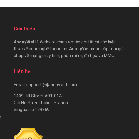
Giới thiệu
AnonyViet
là Website chia sẻ miễn phí tất cả các kiến
thức về công nghệ thông tin.
AnonyViet
cung cấp mọi giải
pháp về mạng máy tính, phần mềm, đồ họa và MMO.
Liên hệ
 –
Email: support[@]anonyviet.com
1409 Hill Street #01-01A
Old Hill Street Police Station
Singapore 179369
e