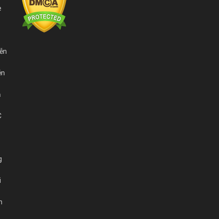
e
iễn
ễn
ả
C
g
i
n