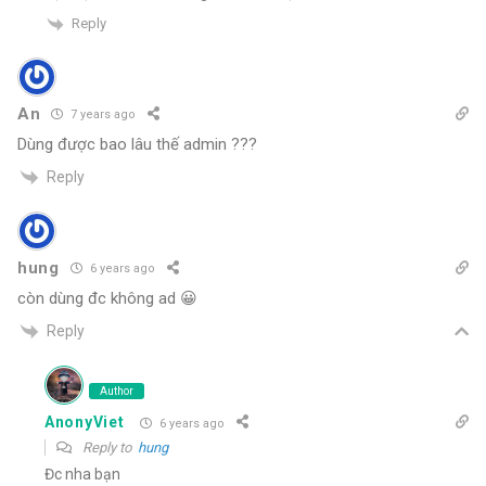
Reply
An
7 years ago
Dùng được bao lâu thế admin ???
Reply
hung
6 years ago
còn dùng đc không ad 😀
Reply
Author
AnonyViet
6 years ago
Reply to
hung
Đc nha bạn