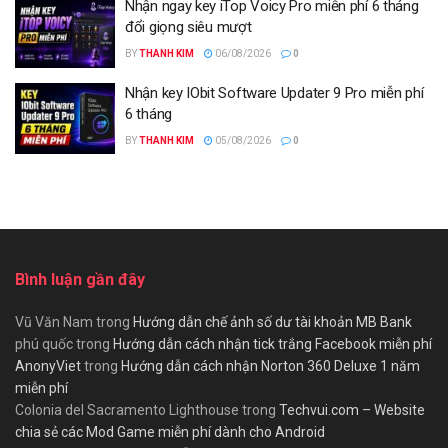
Nhận ngay key iTop Voicy Pro miễn phí 6 tháng
đổi giọng siêu mượt
BY
THANH KIM
06/08/2026
0
Nhận key IObit Software Updater 9 Pro miễn phí
6 tháng
BY
THANH KIM
05/08/2026
0
Bình luận gần đây
Vũ Văn Nam
trong
Hướng dẫn chế ảnh số dư tài khoản MB Bank
phú quốc
trong
Hướng dẫn cách nhận tick trắng Facebook miễn phí
AnonyViet
trong
Hướng dẫn cách nhận Norton 360 Deluxe 1 năm
miễn phí
Colonia del Sacramento Lighthouse
trong
Techvui.com – Website
chia sẻ các Mod Game miễn phí dành cho Android