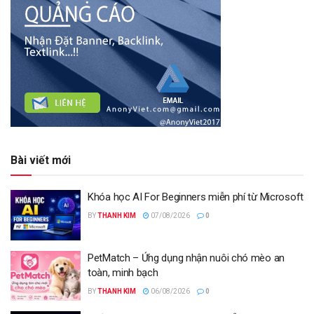
Bài viết mới
Khóa học AI For Beginners miễn phí từ Microsoft
BY
THANH KIM
07/08/2026
0
PetMatch – Ứng dụng nhận nuôi chó mèo an
toàn, minh bạch
BY
THANH KIM
06/08/2026
0