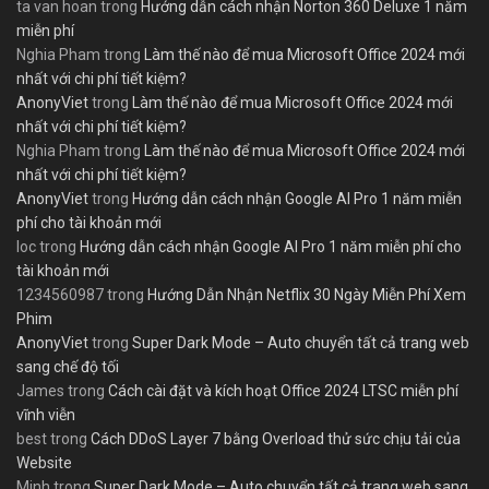
ta van hoan
trong
Hướng dẫn cách nhận Norton 360 Deluxe 1 năm
miễn phí
Nghia Pham
trong
Làm thế nào để mua Microsoft Office 2024 mới
nhất với chi phí tiết kiệm?
AnonyViet
trong
Làm thế nào để mua Microsoft Office 2024 mới
nhất với chi phí tiết kiệm?
Nghia Pham
trong
Làm thế nào để mua Microsoft Office 2024 mới
nhất với chi phí tiết kiệm?
AnonyViet
trong
Hướng dẫn cách nhận Google AI Pro 1 năm miễn
phí cho tài khoản mới
loc
trong
Hướng dẫn cách nhận Google AI Pro 1 năm miễn phí cho
tài khoản mới
1234560987
trong
Hướng Dẫn Nhận Netflix 30 Ngày Miễn Phí Xem
Phim
AnonyViet
trong
Super Dark Mode – Auto chuyển tất cả trang web
sang chế độ tối
James
trong
Cách cài đặt và kích hoạt Office 2024 LTSC miễn phí
vĩnh viễn
best
trong
Cách DDoS Layer 7 bằng Overload thử sức chịu tải của
Website
Minh
trong
Super Dark Mode – Auto chuyển tất cả trang web sang