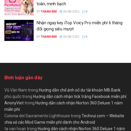
toàn, minh bạch
BY
THANH KIM
06/08/2026
0
Nhận ngay key iTop Voicy Pro miễn phí 6 tháng
đổi giọng siêu mượt
BY
THANH KIM
06/08/2026
0
Bình luận gần đây
Vũ Văn Nam
trong
Hướng dẫn chế ảnh số dư tài khoản MB Bank
phú quốc
trong
Hướng dẫn cách nhận tick trắng Facebook miễn phí
AnonyViet
trong
Hướng dẫn cách nhận Norton 360 Deluxe 1 năm
miễn phí
Colonia del Sacramento Lighthouse
trong
Techvui.com – Website
chia sẻ các Mod Game miễn phí dành cho Android
ta van hoan
trong
Hướng dẫn cách nhận Norton 360 Deluxe 1 năm