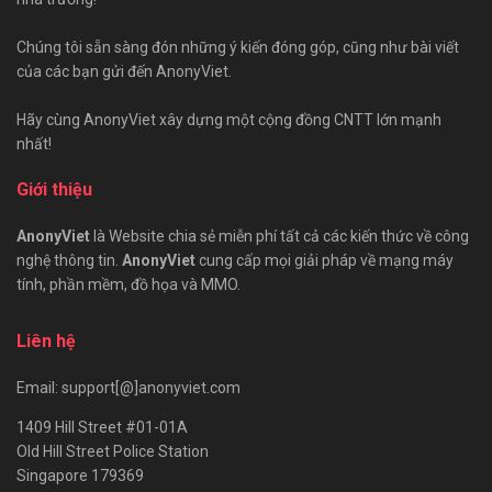
Chúng tôi sẵn sàng đón những ý kiến đóng góp, cũng như bài viết
của các bạn gửi đến AnonyViet.
Hãy cùng AnonyViet xây dựng một cộng đồng CNTT lớn mạnh
nhất!
Giới thiệu
AnonyViet
là Website chia sẻ miễn phí tất cả các kiến thức về công
nghệ thông tin.
AnonyViet
cung cấp mọi giải pháp về mạng máy
tính, phần mềm, đồ họa và MMO.
Liên hệ
Email: support[@]anonyviet.com
1409 Hill Street #01-01A
Old Hill Street Police Station
Singapore 179369