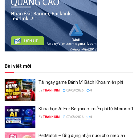
Bài viết mới
Tải ngay game Bánh Mì Bách Khoa miễn phí
BY
THANH KIM
08/08/2026
0
Khóa học AI For Beginners miễn phí từ Microsoft
BY
THANH KIM
07/08/2026
0
PetMatch – Ứng dụng nhận nuôi chó mèo an