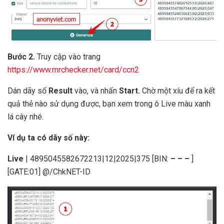
Bước 2.
Truy cập vào trang
https://www.mrchecker.net/card/ccn2
Dán dãy số
Result
vào, và nhấn
Start.
Chờ một xíu để ra kết
quả thẻ nào sử dụng được, bạn xem trong ô Live màu xanh
lá cây nhé.
Ví dụ ta có dãy số này:
Live
| 4895045582672213|12|2025|375 [BIN:
–
–
–
]
[GATE:01] @/ChkNET-ID