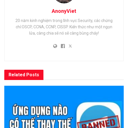
AnonyViet
20 năm kinh nghiệm trong lĩnh vực Security, các chứng
chỉ:OSCP, CCNA, CCNP, CISSP. Kiến thức như một ngọn
lửa, càng chia sẽ nó sẽ càng bùng cháy!
Related
Posts