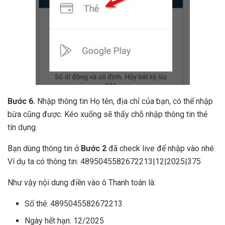
Bước 6.
Nhập thông tin Họ tên, địa chỉ của bạn, có thể nhập
bừa cũng được. Kéo xuống sẽ thấy chỗ nhập thông tin thẻ
tín dụng.
Bạn dùng thông tin ở
Bước 2
đã check live để nhập vào nhé.
Ví dụ ta có thông tin: 4895045582672213|12|2025|375
Như vậy nội dung điền vào ô Thanh toán là:
Số thẻ: 4895045582672213
Ngày hết hạn: 12/2025