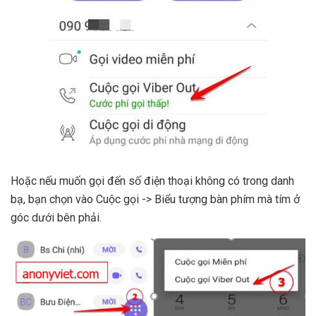
Hoặc nếu muốn gọi đến số điện thoại không có trong danh
bạ, bạn chọn vào Cuộc gọi -> Biểu tượng bàn phím mà tím ở
góc dưới bên phải.