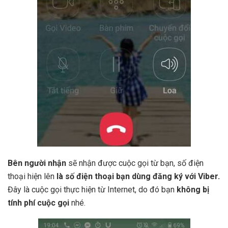
Bên người nhận
sẽ nhận được cuộc gọi từ bạn, số điện
thoại hiện lên
là số điện thoại bạn dùng đăng ký với Viber.
Đây là cuộc gọi thực hiện từ Internet, do đó bạn
không bị
tính phí cuộc gọi
nhé.