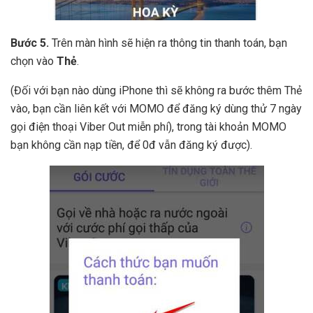
Bước 5.
Trên màn hình sẽ hiện ra thông tin thanh toán, bạn
chọn vào
Thẻ
.
(Đối với bạn nào dùng iPhone thì sẽ không ra bước thêm Thẻ
vào, bạn cần liên kết với MOMO để đăng ký dùng thử 7 ngày
gọi điện thoại Viber Out miễn phí), trong tài khoản MOMO
bạn không cần nạp tiền, để 0đ vẫn đăng ký được).