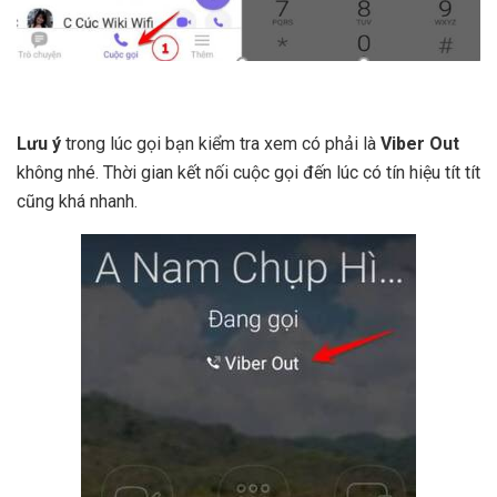
Lưu ý
trong lúc gọi bạn kiểm tra xem có phải là
Viber Out
không nhé. Thời gian kết nối cuộc gọi đến lúc có tín hiệu tít tít
cũng khá nhanh.