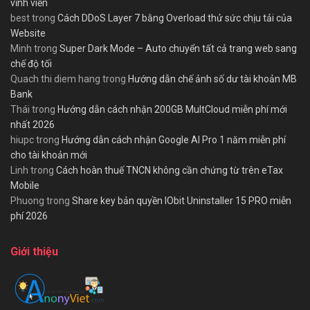
vĩnh viễn
best
trong
Cách DDoS Layer 7 bằng Overload thử sức chịu tải của
Website
Minh
trong
Super Dark Mode – Auto chuyển tất cả trang web sang
chế độ tối
Quach thi diem hang
trong
Hướng dẫn chế ảnh số dư tài khoản MB
Bank
Thái
trong
Hướng dẫn cách nhận 200GB MultCloud miễn phí mới
nhất 2026
hiupc
trong
Hướng dẫn cách nhận Google AI Pro 1 năm miễn phí
cho tài khoản mới
Linh
trong
Cách hoàn thuế TNCN không cần chứng từ trên eTax
Mobile
Phuong
trong
Share key bản quyền IObit Uninstaller 15 PRO miễn
phí 2026
Giới thiệu