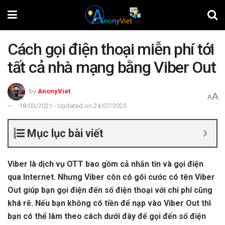
Cách gọi điện thoại miễn phí tới
tất cả nhà mạng bằng Viber Out
by
AnonyViet
A
A
18/03/2021 - Updated on 24/07/2025
Mục lục bài viết
Viber là dịch vụ OTT bao gồm cả nhắn tin và gọi điện
qua Internet. Nhưng Viber còn có gói cước có tên Viber
Out giúp bạn gọi điện đến số điện thoại với chi phí cũng
khá rẽ. Nếu bạn không có tiền để nạp vào Viber Out thì
bạn có thể làm theo cách dưới đây để gọi đến số điện