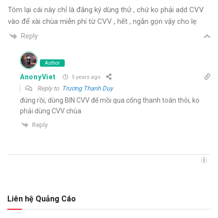
Tóm lại cái này chỉ là đăng ký dùng thử , chứ ko phải add CVV
vào để xài chùa miễn phí từ CVV , hết , ngắn gọn vậy cho lẹ
Reply
Author
AnonyViet
5 years ago
Reply to
Trương Thanh Duy
đúng rồi, dùng BIN CVV để mồi qua cổng thanh toán thôi, ko
phải dùng CVV chùa
Reply
Liên hệ Quảng Cáo