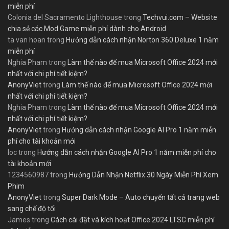
miễn phí
Colonia del Sacramento Lighthouse
trong
Techvui.com – Website
chia sẻ các Mod Game miễn phí dành cho Android
ta van hoan
trong
Hướng dẫn cách nhận Norton 360 Deluxe 1 năm
miễn phí
Nghia Pham
trong
Làm thế nào để mua Microsoft Office 2024 mới
nhất với chi phí tiết kiệm?
AnonyViet
trong
Làm thế nào để mua Microsoft Office 2024 mới
nhất với chi phí tiết kiệm?
Nghia Pham
trong
Làm thế nào để mua Microsoft Office 2024 mới
nhất với chi phí tiết kiệm?
AnonyViet
trong
Hướng dẫn cách nhận Google AI Pro 1 năm miễn
phí cho tài khoản mới
loc
trong
Hướng dẫn cách nhận Google AI Pro 1 năm miễn phí cho
tài khoản mới
1234560987
trong
Hướng Dẫn Nhận Netflix 30 Ngày Miễn Phí Xem
Phim
AnonyViet
trong
Super Dark Mode – Auto chuyển tất cả trang web
sang chế độ tối
James
trong
Cách cài đặt và kích hoạt Office 2024 LTSC miễn phí