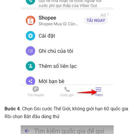
Bước 4.
Chọn Gói cước Thế Giới, không giới hạn 60 quốc gia.
Rồi chọn Bắt đầu dùng thử