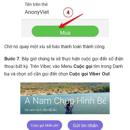
Chờ nó quay một xíu sẽ báo thanh toán thành công.
Bước 7.
Bây giờ chúng ta sẽ thực hiện cuộc gọi đến số điện
thoại bất kỳ. Trên Viber, vào Menu
Cuộc gọi
tìm trong Danh
bạ và chọn số cần gọi đến chọn
Cuộc gọi Viber Out
.